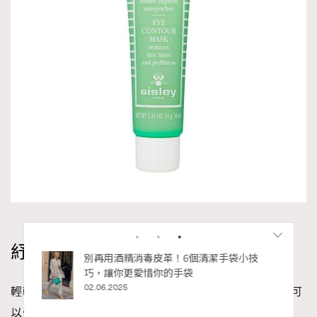
紓緩眼睛疲勞方法：適度按摩眼周
私藏的顯
別再用酒精消毒皮革！6個清潔手袋小技
巧，讓你更愛惜你的手袋
02.06.2025
輕輕用指腹按摩眼眶四周，特別是眉骨和太陽穴位置，可
以促進淋巴循環、紓解眼壓，讓雙眼更加舒適有神。