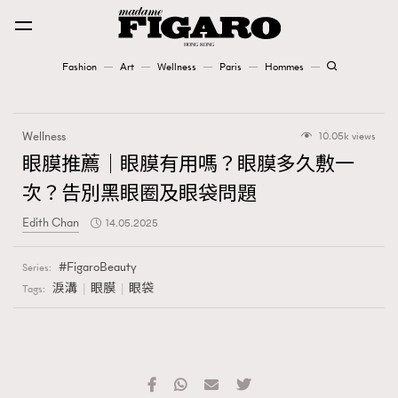
Fashion
Art
Wellness
Paris
Hommes
Fashion
Wellness
10.05k views
Art
眼膜推薦｜眼膜有用嗎？眼膜多久敷一
次？告別黑眼圈及眼袋問題
Wellness
Edith Chan
14.05.2025
Karena Lam is On Our Cover
FigaroBeauty
Series:
Paris
淚溝
眼膜
眼袋
Tags:
Hommes