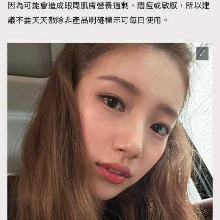
因為可能會造成眼周肌膚營養過剩、悶痘或敏感，所以建
時裝心理學
2
當巨蟹座遇上處女座 Tyson Yoshi x 林家謙
議不要天天敷除非產品明確標示可每日使用。
煲劇日常
334
玩物壯志
1
本人已詳閱並同意遵守本文列明條款及細則。 請瀏覽
(
nmg.com.hk/privacy
) 閱讀本公司的私隱政策聲明。
本人願意接收新傳媒集團的最新消息及其他宣傳資訊，本人同意
新傳媒集團使用本人的個人資料於任何推廣用途。