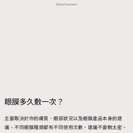
FigaroTalk
48
Advertisement
FigaroWatch
83
Grooming&Fitness
38
HommesFashion
2
HommeStyle
132
NoBagNoLife
349
People
53
#FigaroIssue 專訪陳漢娜Hanna與Takuro｜模特
TheFrenchWay
145
情侶談愛情
VAxChowSangSang
4
WatchesWonder&Beyond
21
WatchesWonder&Beyond
1
眼膜多久敷一次？
向ChanelN°5致敬
1
大時代小事情
42
主要取決於你的膚質、眼部狀況以及眼膜產品本身的建
時尚熱話
537
議，不同眼膜種類都有不同使用次數，建議不要敷太密，
時尚配飾
297