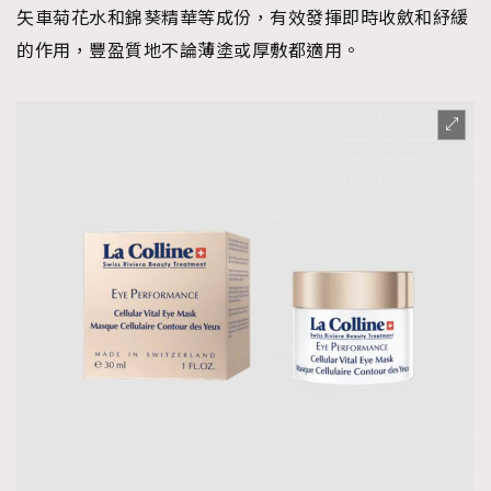
矢車菊花水和錦葵精華等成份，有效發揮即時收斂和紓緩
的作用，豐盈質地不論薄塗或厚敷都適用。