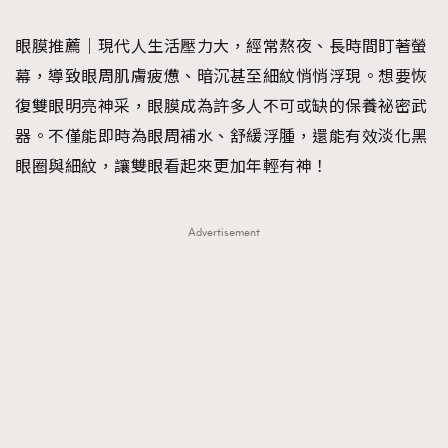
TRENDING
眼膜推薦｜現代人生活壓力大，經常熬夜、長時間盯著螢
#FigaroExhibition 群星力撐MF X Leung Mo《See
AFrenchMind
3
幕，導致眼周肌膚疲憊、暗沉甚至細紋悄悄浮現。想要恢
You In My Dream》展覽
DressLikeAParisienne
1
復雙眼明亮神采，眼膜成為許多人不可或缺的保養祕密武
EmpowerF
103
器。不僅能即時為眼周補水、舒緩浮腫，還能有效淡化黑
FashionWeek
191
眼圈與細紋，讓雙眼看起來更加年輕有神！
FigaroAesthetic
308
FigaroAstrology
415
Advertisement
FigaroBeauty
424
FigaroBeautyRitual
7
FigaroCeleb
547
#FigaroExhibition Wyman 揭曉 Figaro Exhibition
FigaroCinéma
281
第二站！
FigaroDigitalCover
17
FigaroExhibition
12
FigaroExpert
1