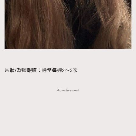
About us
Collaboration Opportunity
Disclaimer
Privacy
New Media Group
|
Madame Figaro editions:
France
|
Greece
|
Japan
|
Portugal
|
Spain
片狀/凝膠眼膜
：通常每週2～3次
Advertisement