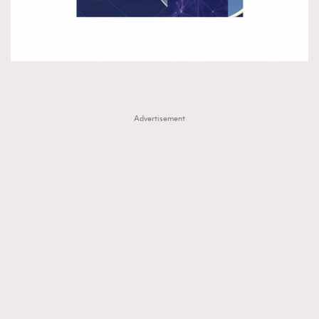
AFrenchMind
DressLikeAParisienne
EmpowerF
FashionWeek
FigaroAesthetic
Advertisement