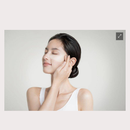
FigaroFrancais
41
FigaroGadget
1
FigaroHealth
647
FigaroHub
128
FigaroIcon
68
法國五月French May專訪四位香港文藝代表
FigaroInsight
156
FigaroIssue
271
FigaroJewellery
87
FigaroLifestyle
230
FigaroLove
89
FigaroMasterclass
20
FigaroMusic
90
FigaroStyle
89
#FigaroIssue 容祖兒封面專訪｜追逐歌手夢
FigaroSubculture
14