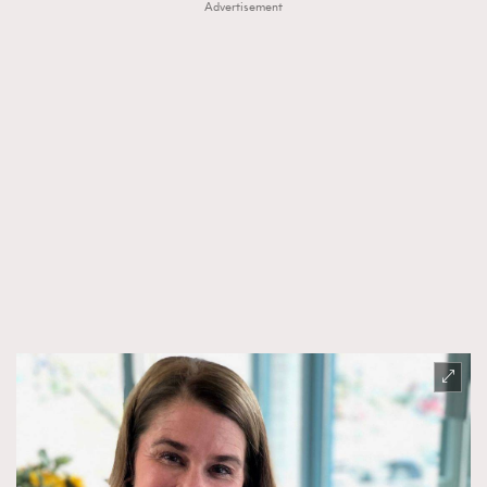
Advertisement
AFrenchMind
DressLikeAParisienne
EmpowerF
FashionWeek
FigaroAesthetic