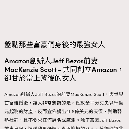
FigaroTalk
48
FigaroWatch
83
Grooming&Fitness
38
HommesFashion
2
HommeStyle
132
盤點那些富豪們身後的最強女人
NoBagNoLife
349
People
53
Amazon創辦人Jeff Bezos前妻
#FigaroIssue 專訪陳漢娜Hanna與Takuro｜模特
TheFrenchWay
145
MacKenzie Scott – 共同創立Amazon，
情侶談愛情
VAxChowSangSang
4
卻甘於當上背後的女人
WatchesWonder&Beyond
21
WatchesWonder&Beyond
1
Amazon創辦人Jeff Bezos的前妻MacKenzie Scott，與世界
向ChanelN°5致敬
1
首富離婚後，讓人非常驚訝的是，她放棄平分丈夫以千億
大時代小事情
42
元起跳的財產，反而宣佈捐出41.6億美元的天價，幫助弱
時尚熱話
537
勢社群，且不要求任何冠名或感謝。除了富豪Jeff Bezos
時尚配飾
297
前妻身份，這樣作風低調、真正慷慨的女人，值得你認識