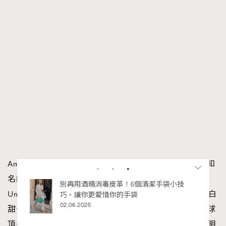
Amal Clooney出身自小康之家，媽媽Baria Alamuddin是知
名的政治記者，爸爸Ramzi Alamuddin是大學 American
私藏的顯
別再用酒精消毒皮革！6個清潔手袋小技
University of Beirut的教授，更是旅行社老闆，從小就是白
巧，讓你更愛惜你的手袋
02.06.2025
甜一名（絕對不傻），借著個人本事和努力，成為了全球
頂尖的人權律師，以自身經歷證明「當一個女人展現聰明