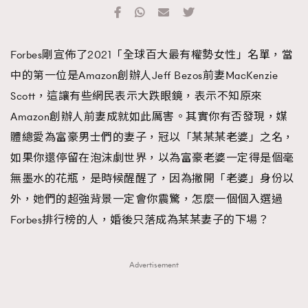
TRENDING
#FigaroExhibition 群星力撐MF X Leung Mo《See
AFrenchMind
3
Forbes剛宣佈了2021「全球百大最有權勢女性」名單，當
You In My Dream》展覽
DressLikeAParisienne
1
中的第一位是Amazon創辦人Jeff Bezos前妻MacKenzie
EmpowerF
103
Scott，這讓有些網民表示大跌眼鏡，表示不知原來
FashionWeek
191
Amazon創辦人前妻成就如此厲害。其實你有否發現，媒
FigaroAesthetic
308
體總愛為富豪男士們的妻子，冠以「某某某老婆」之名，
FigaroAstrology
415
如果你還停留在泡沫劇世界，以為富豪老婆一定得是個毫
FigaroBeauty
424
無墨水的花瓶，是時候醒醒了，因為撇開「老婆」身份以
FigaroBeautyRitual
7
外，她們的超強背景一定會你震驚，怎麼一個個入選過
FigaroCeleb
547
Forbes排行榜的人，婚後只落成為某某妻子的下場？
#FigaroExhibition Wyman 揭曉 Figaro Exhibition
FigaroCinéma
281
第二站！
FigaroDigitalCover
17
Advertisement
FigaroExhibition
12
FigaroExpert
1