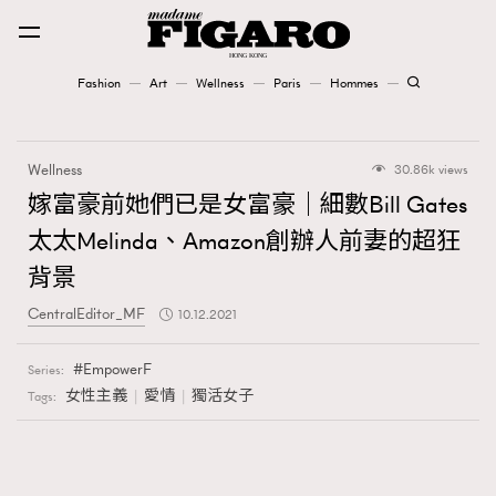
Fashion
Art
Wellness
Paris
Hommes
Fashion
Wellness
30.86k views
Art
嫁富豪前她們已是女富豪｜細數Bill Gates
太太Melinda、Amazon創辦人前妻的超狂
Wellness
背景
Karena Lam is On Our Cover
CentralEditor_MF
10.12.2021
Paris
EmpowerF
Series:
女性主義
愛情
獨活女子
Tags:
Hommes