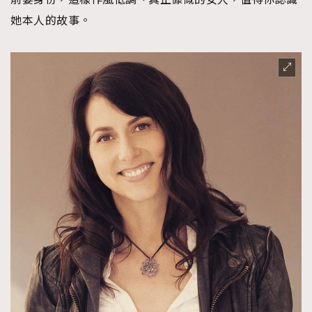
時裝心理學
2
她本人的故事。
當巨蟹座遇上處女座 Tyson Yoshi x 林家謙
煲劇日常
334
玩物壯志
1
本人已詳閱並同意遵守本文列明條款及細則。 請瀏覽
(
nmg.com.hk/privacy
) 閱讀本公司的私隱政策聲明。
本人願意接收新傳媒集團的最新消息及其他宣傳資訊，本人同意
新傳媒集團使用本人的個人資料於任何推廣用途。