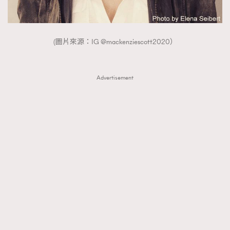
About us
Collaboration Opportunity
Disclaimer
Privacy
New Media Group
|
Madame Figaro editions:
France
|
Greece
|
Japan
|
Portugal
|
Spain
(圖片來源：IG @mackenziescott2020）
Advertisement