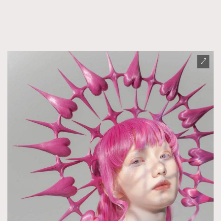
FigaroFrancais
41
FigaroGadget
1
FigaroHealth
647
FigaroHub
128
FigaroIcon
68
法國五月French May專訪四位香港文藝代表
FigaroInsight
156
FigaroIssue
271
FigaroJewellery
87
FigaroLifestyle
230
FigaroLove
89
FigaroMasterclass
20
FigaroMusic
90
FigaroStyle
89
#FigaroIssue 容祖兒封面專訪｜追逐歌手夢
FigaroSubculture
14