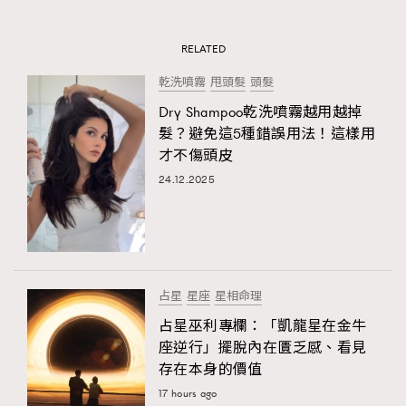
RELATED
乾洗噴霧
甩頭髮
頭髮
Dry Shampoo乾洗噴霧越用越掉
髮？避免這5種錯誤用法！這樣用
才不傷頭皮
24.12.2025
占星
星座
星相命理
占星巫利專欄：「凱龍星在金牛
座逆行」擺脫內在匱乏感、看見
存在本身的價值
17 hours ago