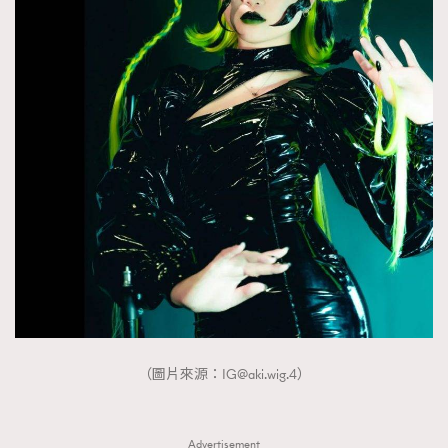
（圖片來源：
IG@aki.wig.4
）
Advertisement