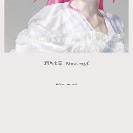
FigaroTalk
48
FigaroWatch
83
Grooming&Fitness
38
HommesFashion
2
HommeStyle
132
NoBagNoLife
349
People
53
（圖片來源：
IG@aki.wig.4
）
#FigaroIssue 專訪陳漢娜Hanna與Takuro｜模特
TheFrenchWay
145
情侶談愛情
VAxChowSangSang
4
WatchesWonder&Beyond
Advertisement
21
WatchesWonder&Beyond
1
向ChanelN°5致敬
1
大時代小事情
42
時尚熱話
537
時尚配飾
297