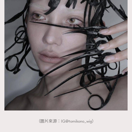
About us
Collaboration Opportunity
Disclaimer
Privacy
New Media Group
|
Madame Figaro editions:
France
|
Greece
|
Japan
|
Portugal
|
Spain
（圖片來源：IG@tomikono_wig）