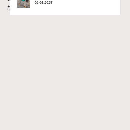
脫內在匱乏感、看見存在本身的價值
RECOMMENDED
Madame Figaro HK
17 hours ago
FigaroAstrology
Series:
占星
星座
星相命理
Tags:
當象徵「內在療癒師」的凱龍星，在重視物質、安全感與
感官的金牛座展開逆行，我們將迎來了一場關於自我價值
與生存恐懼的審視。
這不是一場風風火火、你死我活的壯烈星象，卻是一聲來
自靈魂深處的低語，帶我們回頭檢視，那些長期以來使我