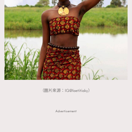
（圖片來源：IG@laetitiaky）
Advertisement