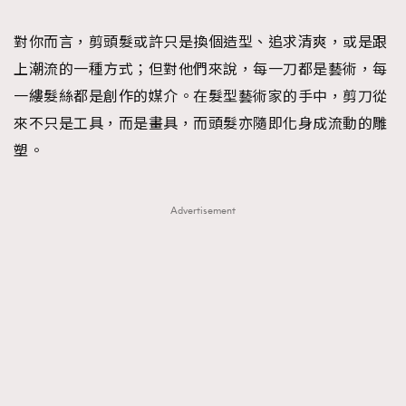
TRENDING
對你而言，剪頭髮或許只是換個造型、追求清爽，或是跟
#FigaroExhibition 群星力撐MF X Leung Mo《See
AFrenchMind
3
上潮流的一種方式；但對他們來說，每一刀都是藝術，每
You In My Dream》展覽
DressLikeAParisienne
1
一縷髮絲都是創作的媒介。在髮型藝術家的手中，剪刀從
EmpowerF
103
來不只是工具，而是畫具，而頭髮亦隨即化身成流動的雕
FashionWeek
191
塑。
FigaroAesthetic
308
FigaroAstrology
417
Advertisement
FigaroBeauty
424
FigaroBeautyRitual
7
FigaroCeleb
547
#FigaroExhibition Wyman 揭曉 Figaro Exhibition
FigaroCinéma
281
第二站！
FigaroDigitalCover
17
FigaroExhibition
12
FigaroExpert
1