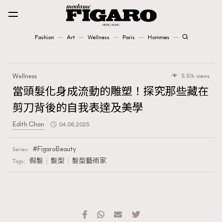
Fashion
Art
Wellness
Paris
Hommes
Fashion
Wellness
5.51k views
Art
當頭髮化身成流動的雕塑！探究那些藏在
剪刀背後的自我表達及美學
Wellness
Edith Chan
04.06.2025
Karena Lam is On Our Cover
FigaroBeauty
Series:
Paris
假髮
髮型
髮型藝術家
Tags:
Hommes