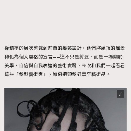
時裝心理學
2
當巨蟹座遇上處女座 Tyson Yoshi x 林家謙
煲劇日常
334
玩物壯志
1
從精準的層次剪裁到前衛的髮藝設計，他們將頭頂的風景
轉化為個人風格的宣言——這不只是剪髮，而是一場關於
美學、自信與自我表達的藝術實踐，今次和我們一起看看
這些「髮型藝術家」，如何把頭髮昇華至藝術品。
本人已詳閱並同意遵守本文列明條款及細則。 請瀏覽
(
nmg.com.hk/privacy
) 閱讀本公司的私隱政策聲明。
本人願意接收新傳媒集團的最新消息及其他宣傳資訊，本人同意
新傳媒集團使用本人的個人資料於任何推廣用途。