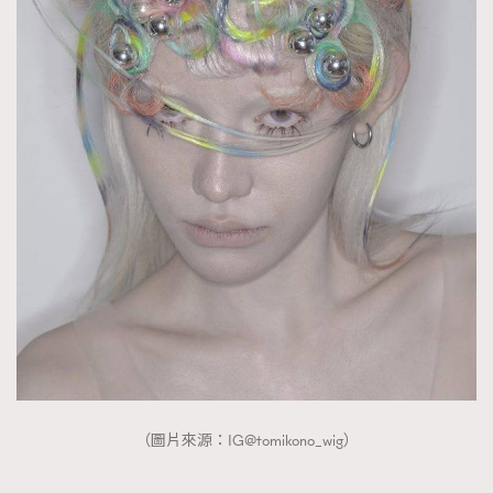
TRENDING
AFrenchMind
DressLikeAParisienne
EmpowerF
FashionWeek
FigaroAesthetic
（圖片來源：IG@tomikono_wig）