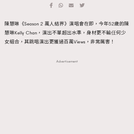
TRENDING
#FigaroExhibition 群星力撐MF X Leung Mo《See
AFrenchMind
3
陳慧琳《Season 2 萬人結界》演唱會在即，今年52歲的陳
You In My Dream》展覽
DressLikeAParisienne
1
慧琳Kelly Chan，演出不單超出水準，身材更不輸仼何少
EmpowerF
103
女組合，其跳唱演出更獲過百萬Views，非常厲害！
FashionWeek
191
FigaroAesthetic
308
Advertisement
FigaroAstrology
416
FigaroBeauty
424
FigaroBeautyRitual
7
FigaroCeleb
547
#FigaroExhibition Wyman 揭曉 Figaro Exhibition
FigaroCinéma
281
第二站！
FigaroDigitalCover
17
FigaroExhibition
12
FigaroExpert
1