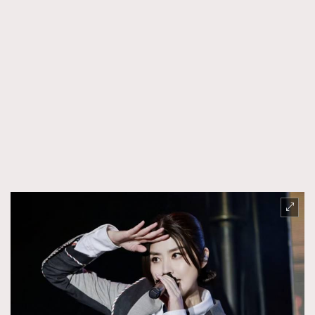
時裝心理學
2
當巨蟹座遇上處女座 Tyson Yoshi x 林家謙
煲劇日常
334
玩物壯志
1
本人已詳閱並同意遵守本文列明條款及細則。 請瀏覽
(
nmg.com.hk/privacy
) 閱讀本公司的私隱政策聲明。
本人願意接收新傳媒集團的最新消息及其他宣傳資訊，本人同意
新傳媒集團使用本人的個人資料於任何推廣用途。