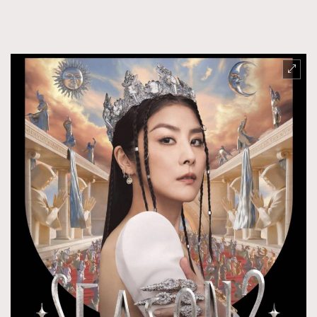
FigaroFrancais
41
FigaroGadget
1
FigaroHealth
647
FigaroHub
128
FigaroIcon
68
法國五月French May專訪四位香港文藝代表
FigaroInsight
156
FigaroIssue
271
FigaroJewellery
87
FigaroLifestyle
230
FigaroLove
89
FigaroMasterclass
20
FigaroMusic
90
FigaroStyle
89
#FigaroIssue 容祖兒封面專訪｜追逐歌手夢
FigaroSubculture
14