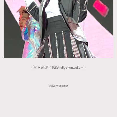
（圖片來源：IG@kellychenwailam）
Advertisement