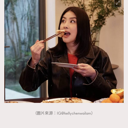
（圖片來源：IG@kellychenwailam）