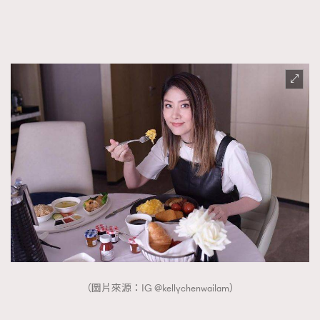
（圖片來源：IG @kellychenwailam）