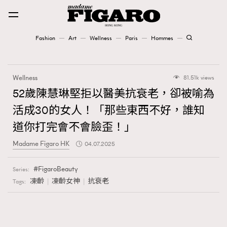
Fashion
Art
Wellness
Paris
Hommes
Fashion
Wellness
81.51k views
Art
52歲陳慧琳堅拒以醫美抗衰老，卻被喻為
活成30的女人！「那些東西不好，誰知
Wellness
道你打完會不會臉歪！」
Karena Lam is On Our Cover
Madame Figaro HK
04.07.2025
Paris
FigaroBeauty
Series:
凍齡
凍齡女神
抗衰老
Tags:
Hommes