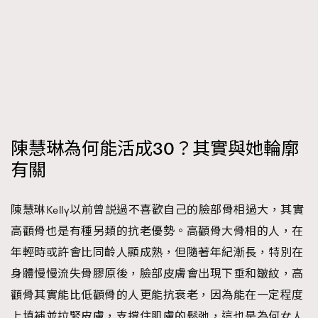
陳慧琳為何能活成30？其實與她輪廓
有關
陳慧琳Kelly以前曾説過不喜歡自己的臉部骨相過大，其實
高顴骨也是有種另類的抗老優勢。高顴骨大骨相的人，在
年輕時或許會比同齡人顯成熟，但隨著年紀漸長，特別在
身體慢慢流失骨膠原後，臉部皮膚會出現下垂和皺紋，高
顴骨其實能比低顴骨的人更能抗衰老，因為能在一定程度
上填補並拉緊皮膚，支撐住肌膚的鬆弛，這也是為何女人