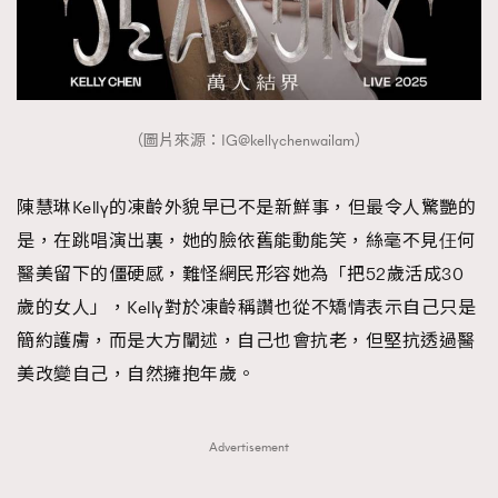
FigaroTalk
48
FigaroWatch
83
Grooming&Fitness
38
HommesFashion
2
（圖片來源：IG@kellychenwailam）
HommeStyle
132
NoBagNoLife
349
陳慧琳Kelly的凍齡外貌早已不是新鮮事，但最令人驚艷的
People
53
#FigaroIssue 專訪陳漢娜Hanna與Takuro｜模特
是，在跳唱演出裏，她的臉依舊能動能笑，絲毫不見仼何
TheFrenchWay
145
情侶談愛情
醫美留下的僵硬感，難怪網民形容她為「把52歲活成30
VAxChowSangSang
4
歲的女人」，Kelly對於凍齡稱讚也從不矯情表示自己只是
WatchesWonder&Beyond
21
簡約護膚，而是大方闡述，自己也會抗老，但堅抗透過醫
WatchesWonder&Beyond
1
美改變自己，自然擁抱年歲。
向ChanelN°5致敬
1
大時代小事情
42
Advertisement
時尚熱話
537
時尚配飾
297