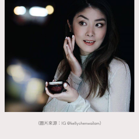
（圖片來源：IG @kellychenwailam）