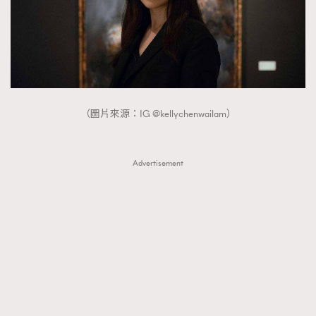
（圖片來源：IG @kellychenwailam）
Advertisement
TRENDING