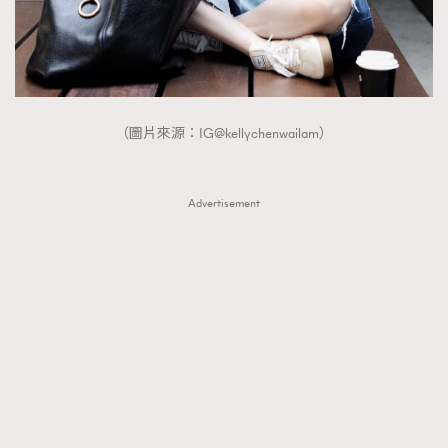
（圖片來源：IG@kellychenwailam）
Advertisement