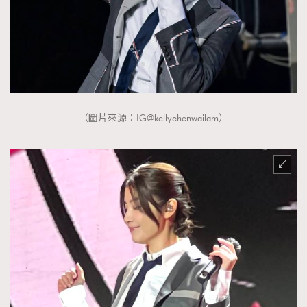
About us
Collaboration Opportunity
Disclaimer
Privacy
New Media Group
|
Madame Figaro editions:
France
|
Greece
|
Japan
|
Portugal
|
Spain
（圖片來源：IG@kellychenwailam）