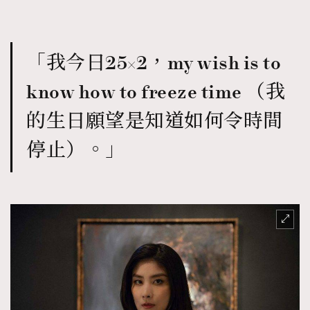
「我今日25×2，my wish is to
know how to freeze time （我
的生日願望是知道如何令時間
停止）。」