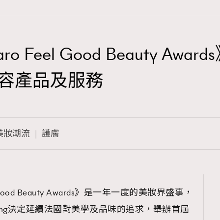
garo Feel Good Beauty
TRENDING
美容產品及服務
3
AFrenchMind
1
DressLikeAParisienne
美妝潮流
護膚
103
EmpowerF
191
FashionWeek
308
FigaroAesthetic
el Good Beauty Awards》是一年一度的美妝界盛事，
ong Kong決定延續法國對美學及品味的追求，舉辦首屆