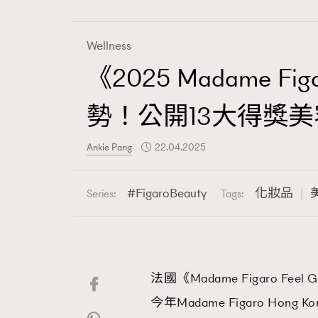
Wellness
《2025 Madame Fi
Fashion
勢！公開13⼤得獎
Art
Ankie Pang
22.04.2025
FigaroBeauty
化妝品
Series:
Tags:
Wellness
法國《Madame Figaro Fe
Paris
今年Madame Figaro H