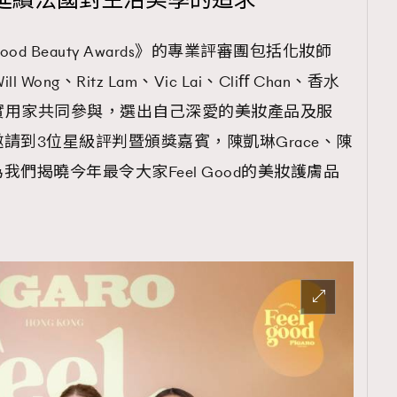
延續法國對生活美學的追求
TRENDING
l Good Beauty Awards》的專業評審團包括化妝師
ressLikeAParisienne
Empower
l Wong、Ritz Lam、Vic Lai、Cliﬀ Chan、香⽔
FigaroAesthetic
眾真實⽤家共同參與，選出自己深愛的美妝產品及服
請到3位星級評判暨頒獎嘉賓，陳凱琳Grace、陳
為我們揭曉今年最令大家Feel Good的美妝護膚品