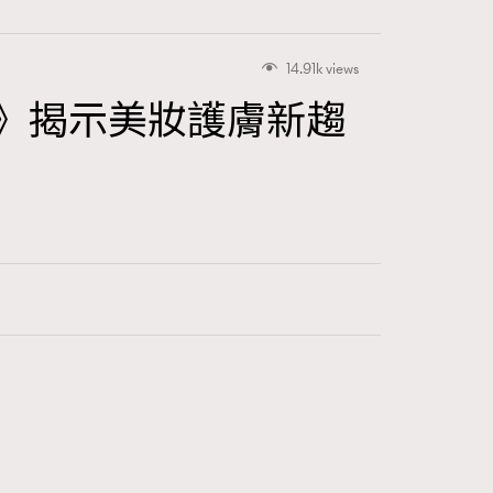
14.91k views
 Awards》揭示美妝護膚新趨
416
FigaroAstrology
424
FigaroBeauty
7
FigaroBeautyRitual
547
FigaroCeleb
281
FigaroCinéma
17