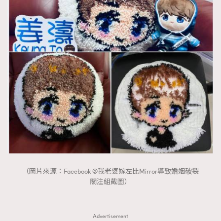
AFrenchMind
DressLikeAParisienne
EmpowerF
FashionWeek
FigaroAesthetic
（圖片來源：Facebook @我老婆嫁左比Mirror導致婚姻破裂
關注組截圖）
Advertisement