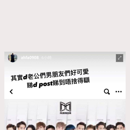
FigaroTalk
48
FigaroWatch
83
Grooming&Fitness
38
HommesFashion
2
HommeStyle
132
NoBagNoLife
349
People
53
#FigaroIssue 專訪陳漢娜Hanna與Takuro｜模特
TheFrenchWay
145
情侶談愛情
VAxChowSangSang
4
WatchesWonder&Beyond
21
WatchesWonder&Beyond
1
向ChanelN°5致敬
1
大時代小事情
42
時尚熱話
537
時尚配飾
297