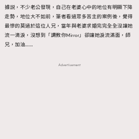
據説，不少老公發現，自己在老婆心中的地位有明顯下降
走勢，地位大不如前，筆者看過眾多苦主的案例後，覺得
最慘的莫過於這位人兄，當年與老婆求婚完完全全沒讓她
流一滴淚，沒想到「調教你Mirror」卻讓她淚流滿面，師
兄，加油……
Advertisement