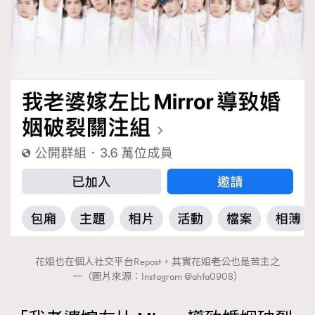
時裝心理學
2
當巨蟹座遇上處女座 Tyson Yoshi x 林家謙
煲劇日常
334
玩物壯志
1
本人已詳閱並同意遵守本文列明條款及細則。 請瀏覽
(
nmg.com.hk/privacy
) 閱讀本公司的私隱政策聲明。
本人願意接收新傳媒集團的最新消息及其他宣傳資訊，本人同意
新傳媒集團使用本人的個人資料於任何推廣用途。
花姐也在個人社交平台Repost，其實花姐老公也是苦主之
一（圖片來源：Instagram @ahfa0908）