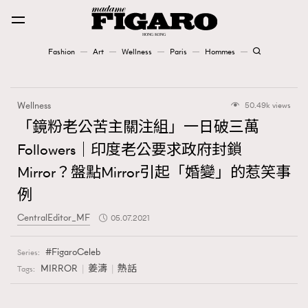
Fashion
Art
Wellness
Paris
Hommes
Fashion
Wellness
50.49k views
Art
「鏡粉老公苦主關注組」一日破三萬
Followers｜印度老公要求政府封鎖
Wellness
Mirror？盤點Mirror引起「婚變」的惹笑事
Karena Lam is On Our Cover
例
Paris
CentralEditor_MF
05.07.2021
FigaroCeleb
Series:
Hommes
MIRROR
姜濤
熱話
Tags: