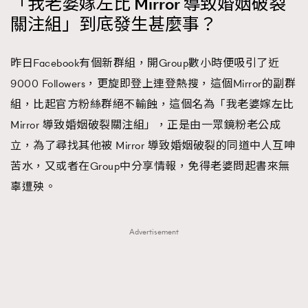
「我老婆嫁左比 Mirror 導致婚姻破裂
About us
Collaboration Opportunity
Disclaimer
Privacy
關注組」到底發生甚麼事？
New Media Group
|
Madame Figaro editions:
France
|
Greece
|
Japan
|
Portugal
|
Spain
昨日Facebook有個新群組，開Group數小時便吸引了近
9000 Followers，更旋即登上連登熱搜，這個Mirror的副群
組，比起官方粉絲群絕不輸蝕，這個名為「我老婆嫁左比
Mirror 導致婚姻破裂關注組」，正是由一眾鏡粉老公成
立，為了尋找其他被 Mirror 導致婚姻破裂的同道中人互呻
苦水，又或者在Group中分享情報，免得老婆問起書來無
辜遭殃。
Advertisement