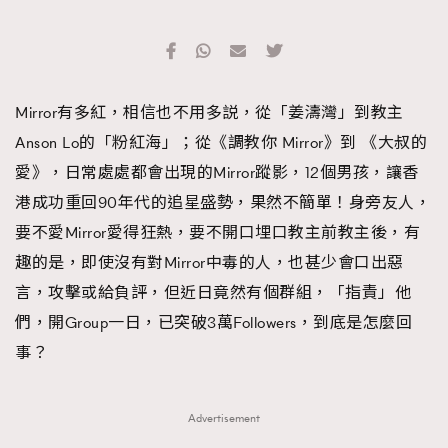
TRENDING
#FigaroExhibition 群星力撐MF X Leung Mo《See
AFrenchMind
3
You In My Dream》展覽
DressLikeAParisienne
1
Mirror有多紅，相信也不用多説，從「姜濤灣」到教主
EmpowerF
103
Anson Lo的「粉紅海」；從《調教你 Mirror》到 《大叔的
FashionWeek
191
愛》，日常處處都會出現的Mirror蹤影，12個男孩，讓香
FigaroAesthetic
308
港成功重回90年代的追星盛勢，果然不簡單！身旁友人，
FigaroAstrology
416
要不愛Mirror愛得狂熱，要不開口埋口教主前教主後，有
FigaroBeauty
424
趣的是，即使沒有對Mirror中毒的人，也甚少會口出惡
FigaroBeautyRitual
7
言，攻擊或給負評，但近日竟然有個群組，「指責」他
FigaroCeleb
547
們，開Group一日，已突破3萬Followers，到底是怎麼回
#FigaroExhibition Wyman 揭曉 Figaro Exhibition
FigaroCinéma
281
事？
第二站！
FigaroDigitalCover
17
FigaroExhibition
12
Advertisement
FigaroExpert
1