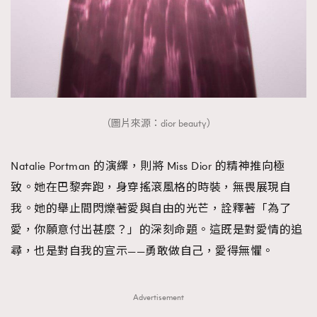
AFrenchMind
DressLikeAParisienne
EmpowerF
FashionWeek
FigaroAesthetic
（圖片來源：dior beauty）
Natalie Portman 的演繹，則將 Miss Dior 的精神推向極
致。她在巴黎奔跑，身穿搖滾風格的時裝，無畏展現自
我。她的舉止間閃爍著愛與自由的光芒，詮釋著「為了
愛，你願意付出甚麼？」的深刻命題。這既是對愛情的追
尋，也是對自我的宣示——勇敢做自己，愛得無懼。
Advertisement