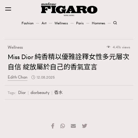
Fashion
Art
Wellness
Paris
Hommes
Fashion
Wellness
4.41k views
Art
Miss Dior 純香精以優雅詮釋女性多元層次
自信 綻放屬於自己的香氣宣言
Wellness
Edith Chan
12.08.2025
Karena Lam is On Our Cover
Dior
diorbeauty
香水
Tags:
Paris
Hommes