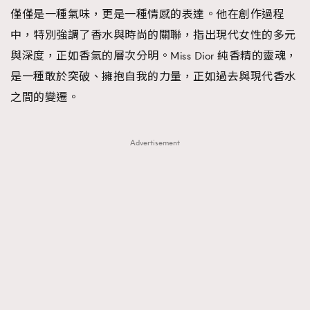
僅僅是一種氣味，更是一種情感的表達。他在創作過程
時裝心理學
2
當巨蟹座遇上處女座 Tyson Yoshi x 林家謙
中，特別強調了香水與時尚的關聯，指出現代女性的多元
煲劇日常
334
與深度，正如香氣的層次分明。Miss Dior 純香精的靈魂，
玩物壯志
1
是一種敢於突破、擁抱自我的力量，正如過去與現代香水
之間的變遷。
Advertisement
本人已詳閱並同意遵守本文列明條款及細則。 請瀏覽
(
nmg.com.hk/privacy
) 閱讀本公司的私隱政策聲明。
本人願意接收新傳媒集團的最新消息及其他宣傳資訊，本人同意
新傳媒集團使用本人的個人資料於任何推廣用途。