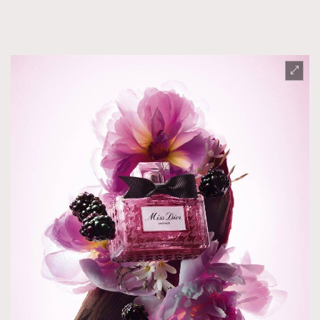
About us
Collaboration Opportunity
Disclaimer
Privacy
New Media Group
|
Madame Figaro editions:
France
|
Greece
|
Japan
|
Portugal
|
Spain