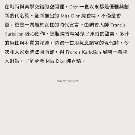
在時尚與美學交錯的空間裡，Dior 一直以來都是優雅與創
TRENDING
新的代名詞。全新推出的 Miss Dior 純香精，不僅是香
#FigaroExhibition 群星力撐MF X Leung Mo《See
AFrenchMind
3
薰，更是一闕屬於女性的時代宣言。由調香大師 Francis
You In My Dream》展覽
DressLikeAParisienne
1
Kurkdjian 匠心創作，這瓶純香精凝聚了果香的甜美、多汁
EmpowerF
103
的感性與木質的深邃，彷彿一首用氣息譜寫的現代詩，今
FashionWeek
191
次和大家走進法國南部，與 Francis Kurkdjian 展開一場深
FigaroAesthetic
308
入對話，了解全新 Miss Dior 純香精。
FigaroAstrology
416
FigaroBeauty
424
Advertisement
FigaroBeautyRitual
7
FigaroCeleb
547
#FigaroExhibition Wyman 揭曉 Figaro Exhibition
FigaroCinéma
281
第二站！
FigaroDigitalCover
17
FigaroExhibition
12
FigaroExpert
1