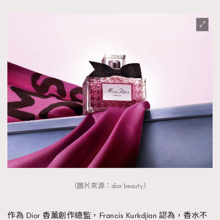
FigaroTalk
48
FigaroWatch
83
Grooming&Fitness
38
HommesFashion
2
HommeStyle
132
NoBagNoLife
349
People
53
#FigaroIssue 專訪陳漢娜Hanna與Takuro｜模特
TheFrenchWay
145
情侶談愛情
VAxChowSangSang
4
WatchesWonder&Beyond
21
WatchesWonder&Beyond
1
向ChanelN°5致敬
1
大時代小事情
42
（圖片來源：dior beauty）
時尚熱話
537
作為 Dior 香薰創作總監，Francis Kurkdjian 認為，香水不
時尚配飾
297