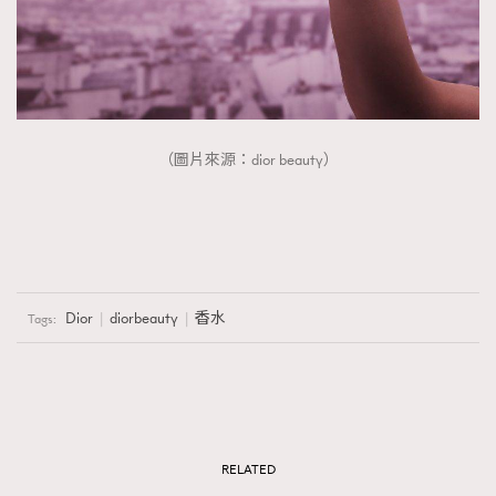
（圖片來源：dior beauty）
Dior
diorbeauty
香水
Tags:
RELATED