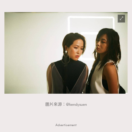
FigaroTalk
48
FigaroWatch
83
Grooming&Fitness
38
HommesFashion
2
HommeStyle
132
NoBagNoLife
349
People
53
#FigaroIssue 專訪陳漢娜Hanna與Takuro｜模特
TheFrenchWay
145
情侶談愛情
VAxChowSangSang
4
WatchesWonder&Beyond
21
WatchesWonder&Beyond
1
向ChanelN°5致敬
1
圖片來源：@kendysuen
大時代小事情
42
時尚熱話
537
Advertisement
時尚配飾
297