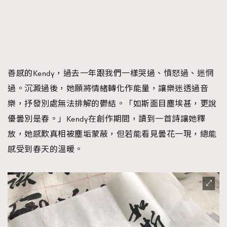
善感的Kendy，過去一年跟我們一樣哭過、憤怒過、迷惘
過。沉澱過後，她願將情緒轉化作能量，讓樂迷透過音
樂，抒發別處無法排解的鬱結。「如斯面目塵埃甚，更說
優曇別是春。」Kendy在創作期間，讀到一首詩讓她釋
放，她感歎真相被塵垢蒙蔽，但若能看見曇花一現，總能
感受到春天的溫暖。