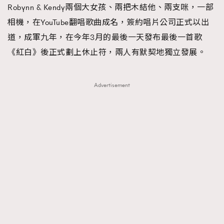
Robynn & Kendy兩個大女孩、兩把木結他、兩支咪，一部
FigaroFrancais
41
相機，在YouTube翻唱歌曲成名，簽約唱片公司正式以出
FigaroGadget
1
道，成軍九年，在今年3月的最後一天發布最後一首歌
FigaroHealth
647
《紅白》後正式劃上休止符，兩人有默契地獨立發展。
FigaroHub
128
FigaroIcon
68
法國五月French May專訪四位香港文藝代表
Advertisement
FigaroInsight
156
FigaroIssue
271
FigaroJewellery
87
FigaroLifestyle
230
FigaroLove
89
FigaroMasterclass
20
FigaroMusic
90
FigaroStyle
89
#FigaroIssue 容祖兒封面專訪｜追逐歌手夢
FigaroSubculture
14