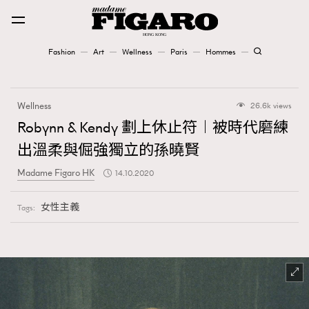
Fashion
Art
Wellness
Paris
Hommes
Fashion
Wellness
26.6k views
Art
Robynn & Kendy 劃上休止符︱被時代磨練
出溫柔與倔強獨立的孫曉賢
Wellness
Madame Figaro HK
14.10.2020
Karena Lam is On Our Cover
女性主義
Tags:
Paris
Hommes