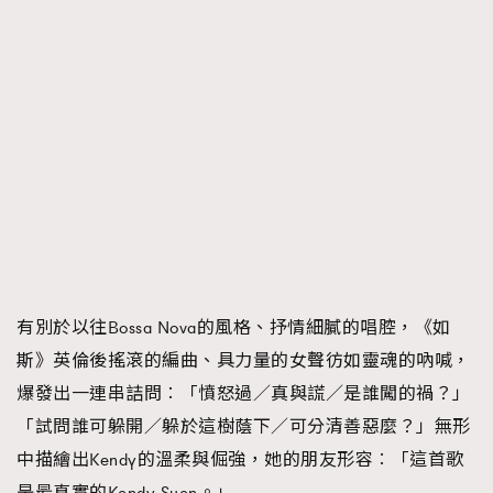
有別於以往Bossa Nova的風格、抒情細膩的唱腔，《如
斯》英倫後搖滾的編曲、具力量的女聲彷如靈魂的吶喊，
爆發出一連串詰問︰「憤怒過／真與謊／是誰闖的禍？」
「試問誰可躲開／躲於這樹蔭下／可分清善惡麼？」無形
中描繪出Kendy的溫柔與倔強，她的朋友形容︰「這首歌
是最真實的Kendy Suen。」