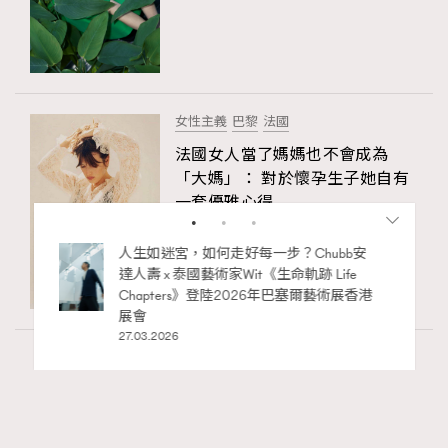
女性主義
巴黎
法國
法國女人當了媽媽也不會成為
「大媽」： 對於懷孕生子她自有
一套優雅心得
02.01.2026
bb安
法國女人不是真的瘦 ? 時尚博主私藏的顯
ife
瘦穿搭術大公開
術展香港
07.08.2025
Wellness
70 views