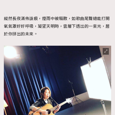
縱然長夜滿佈淚痕，煙雨中被驅散，如歌曲尾聲總能打開
氧氣罩好好呼吸，凝望天明時，雲層下透出的一束光，居
於你拼出的未來。