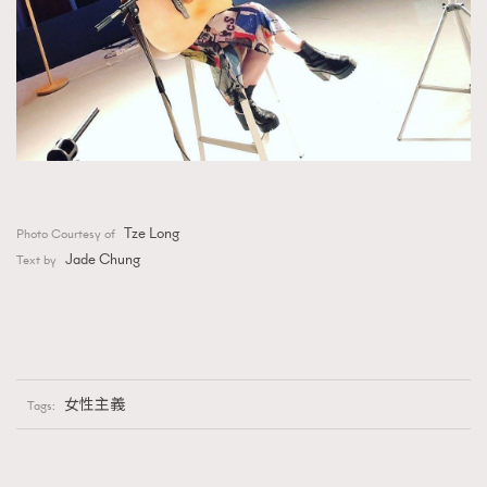
Tze Long
Photo Courtesy of
Jade Chung
Text by
女性主義
Tags: