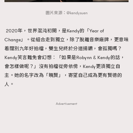
圖片來源：@kendysuen
2020年，世界混沌初開，是Kendy的「Year of
Change」。從組合走到獨立，除了脫離音樂廠牌，更意味
着闊別九年好拍檔，雙生兒終於分道揚鑣，會孤獨嗎？
Kendy笑言難免會幻想︰「如果是Robynn & Kendy的話，
會怎樣做呢？」沒有拍檔從旁依傍，Kendy更須獨立自
主。她的名字改為「曉賢」，寄望自己成為更有賢德的
人。
Advertisement