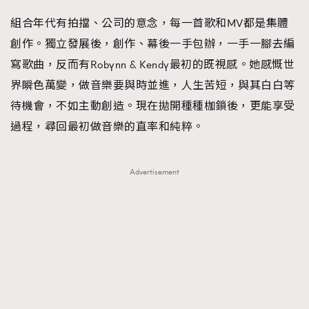
About us
Collaboration Opportunity
Disclaimer
Privacy
組合年代有拍擋、公司的意念，每一首歌和MV都是集體
New Media Group
|
Madame Figaro editions:
France
|
Greece
創作。獨立發展後，創作、幕後一手包辦，一手一腳去編
|
Japan
|
Portugal
|
Spain
寫歌曲，反而有Robynn & Kendy最初的既視感。她感慨世
界瞬色萬變，做音樂要與時並進，人生苦短，與其白白等
待機會，不如主動創造。現在拋開種種枷鎖後，更能享受
過程，尋回最初做音樂的直率和純粹。
Advertisement