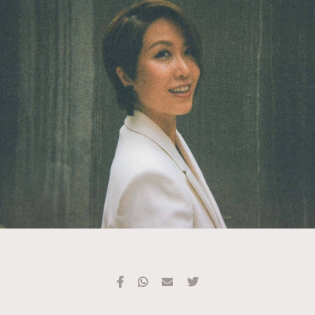
TRENDING
#FigaroExhibition 群星力撐MF X Leung Mo《See
AFrenchMind
3
You In My Dream》展覽
DressLikeAParisienne
1
EmpowerF
103
FashionWeek
191
FigaroAesthetic
308
FigaroAstrology
416
FigaroBeauty
424
FigaroBeautyRitual
7
FigaroCeleb
547
#FigaroExhibition Wyman 揭曉 Figaro Exhibition
FigaroCinéma
281
第二站！
FigaroDigitalCover
17
FigaroExhibition
12
FigaroExpert
1