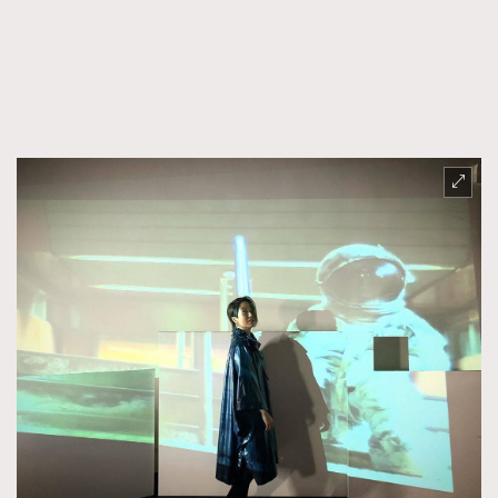
AFrenchMind
DressLikeAParisienne
EmpowerF
FashionWeek
FigaroAesthetic