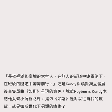
時裝心理學
2
當巨蟹座遇上處女座 Tyson Yoshi x 林家謙
煲劇日常
334
玩物壯志
1
本人已詳閱並同意遵守本文列明條款及細則。 請瀏覽
(
nmg.com.hk/privacy
) 閱讀本公司的私隱政策聲明。
「長夜裡滿佈塵垢的太空人，在無人的街道中疲累倒下，
本人願意接收新傳媒集團的最新消息及其他宣傳資訊，本人同意
在斑駁的隧道中匍匐前行。」這是Kendy孫曉賢獨立發展
新傳媒集團使用本人的個人資料於任何推廣用途。
後首隻單曲《如斯》呈現的意象。脫離Roybnn & Kendy木
結他女聲小清新路線，搖滾《如斯》是對以往自我的反
叛，或是如斯世代下另類的療傷？