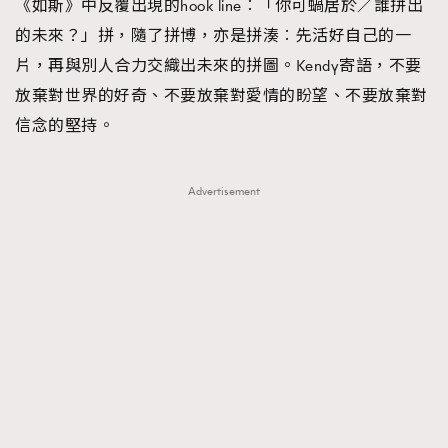
《如斯》中反覆出現的hook line︰「你可蝸居於／誰拼出
的未來？」拼，隨了拼博，亦是拼湊︰先活好自己的一
片，再與別人合力交織出未來的拼圖。Kendy寄語，不要
放棄對世界的好奇、不要放棄對愛情的盼望、不要放棄對
信念的堅持。
Advertisement