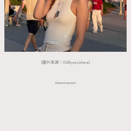
FigaroTalk
48
FigaroWatch
83
Grooming&Fitness
38
HommesFashion
2
HommeStyle
132
NoBagNoLife
349
People
53
#FigaroIssue 專訪陳漢娜Hanna與Takuro｜模特
（圖片來源：IG@yezyizhere）
TheFrenchWay
145
情侶談愛情
VAxChowSangSang
4
WatchesWonder&Beyond
Advertisement
21
WatchesWonder&Beyond
1
向ChanelN°5致敬
1
大時代小事情
42
時尚熱話
537
時尚配飾
297