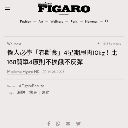
Fashion
Art
Wellness
Paris
Hommes
Fashion
Wellness
16.53k views
Art
懶人必學「春斷食」4星期甩肉10kg！比
168簡單4原則不挨餓不反彈
Wellness
Madame Figaro HK
14.05.2025
Karena Lam is On Our Cover
FigaroBeauty
Series:
Paris
減肥
瘦身
運動
Tags:
Hommes