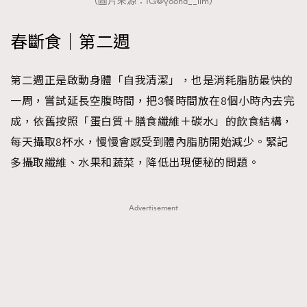
（圖片來源：IG@yoona__lim）
春斷食｜第二週
第二週正是啟動身體「自我清潔」，也是消耗脂肪最快的
一周，嘗試延長空腹時間，把3餐時間放在8個小時內去完
成，依舊按照「蛋白質＋膳食纖維＋碳水」的飲食結構，
每天攝取8杯水，慢慢會感受到體內脂肪開始減少。緊記
多攝取纖維、水果和蔬菜，降低出現便秘的問題。
Advertisement