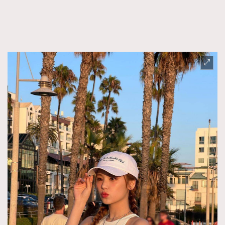
FigaroFrancais
41
FigaroGadget
1
FigaroHealth
647
FigaroHub
128
FigaroIcon
68
法國五月French May專訪四位香港文藝代表
FigaroInsight
156
FigaroIssue
271
FigaroJewellery
87
FigaroLifestyle
230
FigaroLove
89
FigaroMasterclass
20
FigaroMusic
90
FigaroStyle
89
#FigaroIssue 容祖兒封面專訪｜追逐歌手夢
FigaroSubculture
14