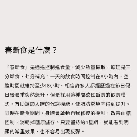
時裝心理學
2
當巨蟹座遇上處女座 Tyson Yoshi x 林家謙
煲劇日常
334
玩物壯志
1
春斷食是什麼？
「春斷食」是通過控制進食量，減少熱量攝取，原理是三
分斷食，七分補充。一天的飲食時間控制在8小時內，空
本人已詳閱並同意遵守本文列明條款及細則。 請瀏覽
腹時間就維持至少16小時。相信許多人都經歷過在節日假
(
nmg.com.hk/privacy
) 閱讀本公司的私隱政策聲明。
日後體重突然急升，但是採用這種間歇性斷食的飲食模
本人願意接收新傳媒集團的最新消息及其他宣傳資訊，本人同意
式，有助調節人體的代謝機能，使脂肪燃燒率得到提升。
新傳媒集團使用本人的個人資料於任何推廣用途。
同時在斷食期間，身體會啟動自我修復的機制，改善血糖
控制，消耗掉糖原儲存。只要堅持約4星期，就能看到明
顯的減重效果，也不容易出現反彈。