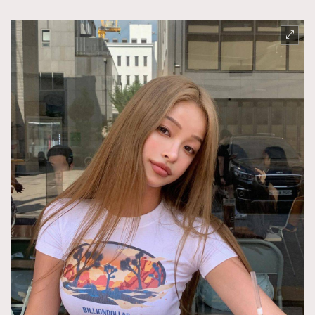
About us
Collaboration Opportunity
Disclaimer
Privacy
New Media Group
|
Madame Figaro editions:
France
|
Greece
|
Japan
|
Portugal
|
Spain