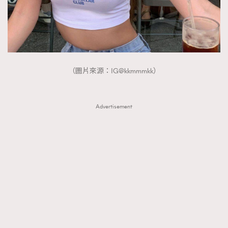
（圖片來源：IG@kkmmmkk）
Advertisement