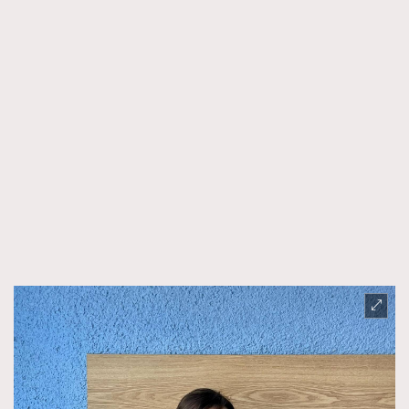
TRENDING
AFrenchMind
DressLikeAParisienne
EmpowerF
FashionWeek
FigaroAesthetic