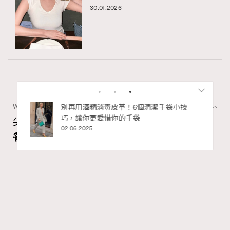
30.01.2026
Wellness
24.02k views
私藏的顯
別再用酒精消毒皮革！6個清潔手袋小技
巧，讓你更愛惜你的手袋
尖沙咀美食2026｜打卡必去特色餐廳、海景
02.06.2025
餐廳、高級中菜
Ankie Pang
11 hours ago
FigaroLifestyle
Series:
尖沙咀
美食
餐廳
Tags:
RECOMMENDED