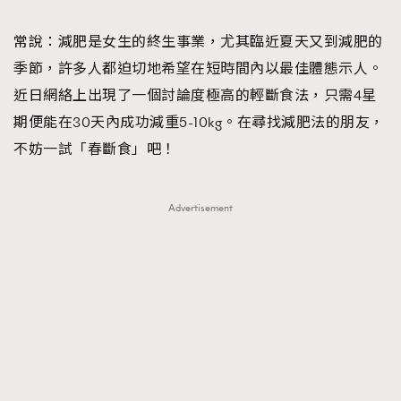
TRENDING
常說：減肥是女生的終生事業，尤其臨近夏天又到減肥的
#FigaroExhibition 群星力撐MF X Leung Mo《See
AFrenchMind
3
季節，許多人都迫切地希望在短時間內以最佳體態示人。
You In My Dream》展覽
DressLikeAParisienne
1
近日網絡上出現了一個討論度極高的輕斷食法，只需4星
EmpowerF
103
期便能在30天內成功減重5-10kg。在尋找減肥法的朋友，
FashionWeek
191
不妨一試「春斷食」吧！
FigaroAesthetic
308
FigaroAstrology
415
Advertisement
FigaroBeauty
424
FigaroBeautyRitual
7
FigaroCeleb
547
#FigaroExhibition Wyman 揭曉 Figaro Exhibition
FigaroCinéma
281
第二站！
FigaroDigitalCover
17
FigaroExhibition
12
FigaroExpert
1