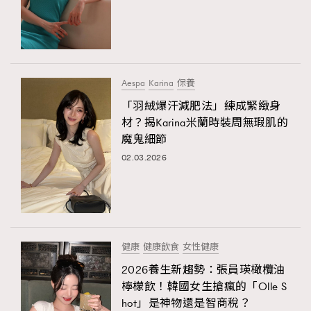
Aespa
​​Karina
保養
「羽絨爆汗減肥法」練成緊緻身
材？揭Karina米蘭時裝周無瑕肌的
魔鬼細節
02.03.2026
健康
健康飲食
女性健康
2026養生新趨勢：張員瑛橄欖油
檸檬飲！韓國女生搶瘋的「Olle S
hot」是神物還是智商稅？