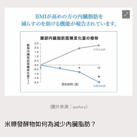
TRENDING
（圖片來源：suntory）
AFrenchMind
DressLikeAParisienne
EmpowerF
FashionWeek
FigaroAesthetic
米糠發酵物如何為減少內臟脂肪？