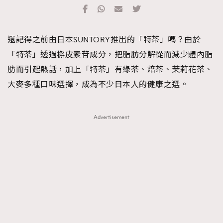
TRENDING
#FigaroExhibition 群星力撐MF X Leung Mo《See
AFrenchMind
3
還記得之前由日本SUNTORY推出的「特茶」嗎？由於
You In My Dream》展覽
DressLikeAParisienne
1
「特茶」透過槲皮素苷成分，把脂肪分解從而減少體內脂
EmpowerF
103
肪而引起熱話，加上「特茶」有綠茶、焙茶、茉莉花茶、
FashionWeek
191
大麥多種口味選擇，成為不少日本人的健康之選。
FigaroAesthetic
308
FigaroAstrology
416
Advertisement
FigaroBeauty
424
FigaroBeautyRitual
7
FigaroCeleb
547
#FigaroExhibition Wyman 揭曉 Figaro Exhibition
FigaroCinéma
281
第二站！
FigaroDigitalCover
17
FigaroExhibition
12
FigaroExpert
1