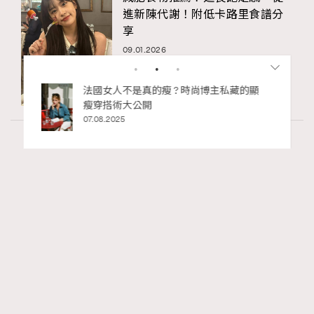
進新陳代謝！附低卡路里食譜分
享
09.01.2026
私藏的顯
別再用酒精消毒皮革！6個清潔手袋小技
巧，讓你更愛惜你的手袋
02.06.2025
Wellness
70 views
2026年8月每周星座運程【8月9日至8月15
RECOMMENDED
日】
莎拉
07.08.2026
FigaroAstrology
Series:
十二星座
星座運程
星相命理
Tags: