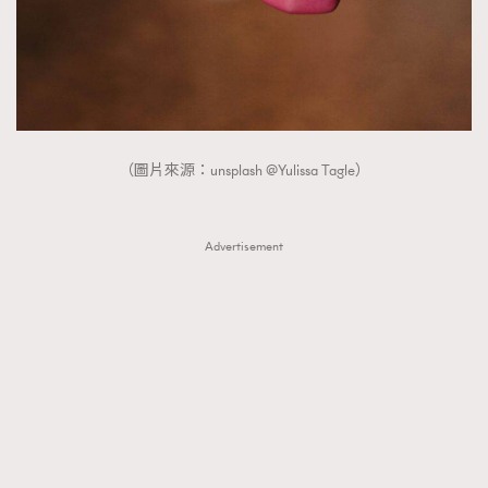
（圖片來源：unsplash @Yulissa Tagle）
Advertisement