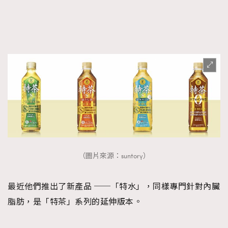
FigaroFrancais
41
FigaroGadget
1
FigaroHealth
647
FigaroHub
128
FigaroIcon
68
法國五月French May專訪四位香港文藝代表
FigaroInsight
156
FigaroIssue
271
FigaroJewellery
87
FigaroLifestyle
230
FigaroLove
89
（圖片來源：suntory）
FigaroMasterclass
20
FigaroMusic
90
最近他們推出了新產品 ──「特水」，同樣專門針對內臟
FigaroStyle
89
脂肪，是「特茶」系列的延伸版本。
#FigaroIssue 容祖兒封面專訪｜追逐歌手夢
FigaroSubculture
14