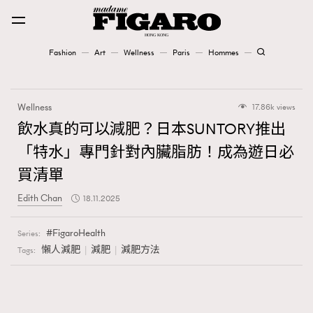
Fashion
Art
Wellness
Paris
Hommes
Fashion
Wellness
17.86k views
Art
飲水真的可以減肥？日本SUNTORY推出
「特水」專門針對內臟脂肪！成為遊日必
Wellness
買清單
Karena Lam is On Our Cover
Edith Chan
18.11.2025
Paris
FigaroHealth
Series:
懶人減肥
減肥
減肥方法
Tags:
Hommes