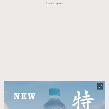
FigaroTalk
48
Advertisement
FigaroWatch
83
Grooming&Fitness
38
HommesFashion
2
HommeStyle
132
NoBagNoLife
349
People
53
#FigaroIssue 專訪陳漢娜Hanna與Takuro｜模特
TheFrenchWay
145
情侶談愛情
VAxChowSangSang
4
WatchesWonder&Beyond
21
WatchesWonder&Beyond
1
向ChanelN°5致敬
1
大時代小事情
42
時尚熱話
537
時尚配飾
297