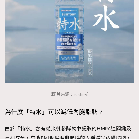
時裝心理學
2
當巨蟹座遇上處女座 Tyson Yoshi x 林家謙
煲劇日常
334
玩物壯志
1
本人已詳閱並同意遵守本文列明條款及細則。 請瀏覽
(
nmg.com.hk/privacy
) 閱讀本公司的私隱政策聲明。
（圖片來源：suntory）
本人願意接收新傳媒集團的最新消息及其他宣傳資訊，本人同意
新傳媒集團使用本人的個人資料於任何推廣用途。
為什麼「特水」可以減低內臟脂肪？
由於「特水」含有從米糠發酵物中提取的HMPA這關鍵及
專利成分，有助BMI偏胖但非肥胖的人群減少內臟脂肪，