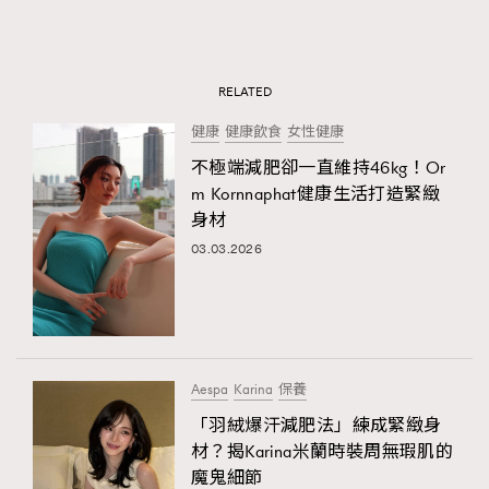
RELATED
健康
健康飲食
女性健康
不極端減肥卻一直維持46kg！Or
m Kornnaphat健康生活打造緊緻
身材
03.03.2026
Aespa
​​Karina
保養
「羽絨爆汗減肥法」練成緊緻身
材？揭Karina米蘭時裝周無瑕肌的
魔鬼細節