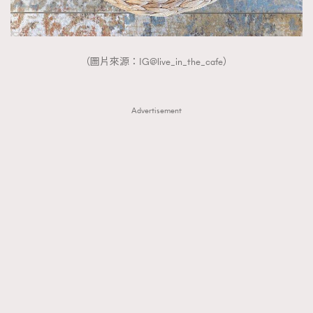
（圖片來源：IG@live_in_the_cafe）
Advertisement