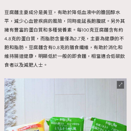
時裝心理學
2
當巨蟹座遇上處女座 Tyson Yoshi x 林家謙
豆腐麵主要成分是黃豆，有助於降低血液中的膽固醇水
煲劇日常
334
平，減少心血管疾病的風險，同時能延長飽腹感。另外其
玩物壯志
1
擁有豐富的蛋白質和多種營養素。每100克豆腐麵含有約
4.8克的蛋白質，而脂肪含量僅為2.7克，主要為健康的不
飽和脂肪。豆腐麵含有0.8克的膳食纖維，有助於消化和
維持腸道健康，明顯低於一般的即食麵，相當適合低碳飲
食者以及減肥人士。
本人已詳閱並同意遵守本文列明條款及細則。 請瀏覽
(
nmg.com.hk/privacy
) 閱讀本公司的私隱政策聲明。
本人願意接收新傳媒集團的最新消息及其他宣傳資訊，本人同意
新傳媒集團使用本人的個人資料於任何推廣用途。