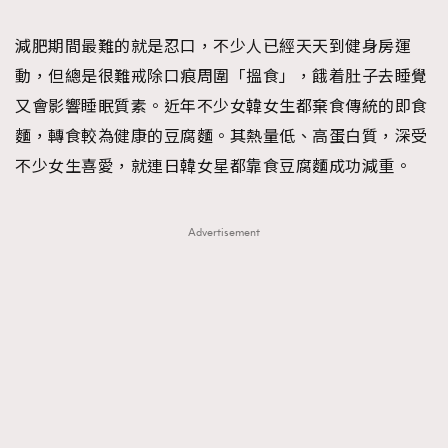
TRENDING
減肥期間最難的就是忍口，不少人已經天天到健身房運
#FigaroExhibition 群星力撐MF X Leung Mo《See
AFrenchMind
3
動，但總是很難戒除口痕周圍「搵食」，餓着肚子去睡覺
You In My Dream》展覽
DressLikeAParisienne
1
又會影響睡眠質素。近年不少女韓女生都棄食傳統的即食
EmpowerF
103
麵，轉食較為健康的豆腐麵。其熱量低、高蛋白質，深受
FashionWeek
191
不少女生喜愛，就連日韓女星都靠食豆腐麵成功減重。
FigaroAesthetic
308
FigaroAstrology
416
Advertisement
FigaroBeauty
424
FigaroBeautyRitual
7
FigaroCeleb
547
#FigaroExhibition Wyman 揭曉 Figaro Exhibition
FigaroCinéma
281
第二站！
FigaroDigitalCover
17
FigaroExhibition
12
FigaroExpert
1