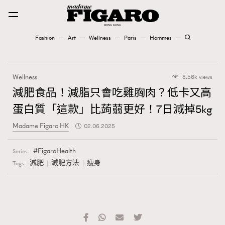
Fashion
Art
Wellness
Paris
Hommes
Fashion
Wellness
8.56k views
Art
減肥食品！減脂只會吃雞胸肉？低卡又高
蛋白質「這款」比蒟蒻更好！7日減掉5kg
Wellness
Madame Figaro HK
02.06.2025
Karena Lam is On Our Cover
FigaroHealth
Series:
Paris
減肥
減肥方法
瘦身
Tags:
Hommes