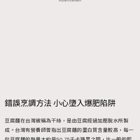
Advertisement
錯誤烹調方法 小心墮入爆肥陷阱
豆腐麵在台灣被稱為干絲，是由豆腐經過加壓脫水所製
成。台灣有營養師曾指出豆腐麵的蛋白質含量較高，每一
包豆腐麵的熱量大約是50-75千卡路里之間，比一般的即