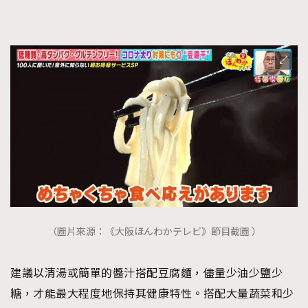
TRENDING
AFrenchMind
DressLikeAParisienne
EmpowerF
FashionWeek
FigaroAesthetic
（圖片來源：《大阪ほんわかテレビ》節目截圖 ）
建議以清湯或簡單的醬汁搭配豆腐麵，儘量少油少鹽少
糖，才能最大程度地保持其健康特性。搭配大量蔬菜和少