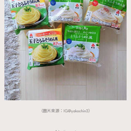
About us
Collaboration Opportunity
Disclaimer
Privacy
New Media Group
|
Madame Figaro editions:
France
|
Greece
|
Japan
|
Portugal
|
Spain
（圖片來源：IG@yakochin3）