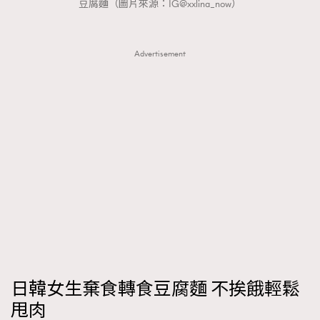
FigaroTalk
豆腐麵（圖片來源：IG@xxlina_now）
48
FigaroWatch
83
Grooming&Fitness
38
Advertisement
HommesFashion
2
HommeStyle
132
NoBagNoLife
349
People
53
#FigaroIssue 專訪陳漢娜Hanna與Takuro｜模特
TheFrenchWay
145
情侶談愛情
VAxChowSangSang
4
WatchesWonder&Beyond
21
WatchesWonder&Beyond
1
向ChanelN°5致敬
1
大時代小事情
42
日韓女生棄食轉食豆腐麵 不挨餓輕鬆
時尚熱話
537
甩肉
時尚配飾
297