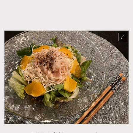
FigaroFrancais
41
FigaroGadget
1
FigaroHealth
647
FigaroHub
128
FigaroIcon
68
法國五月French May專訪四位香港文藝代表
FigaroInsight
156
FigaroIssue
271
FigaroJewellery
87
FigaroLifestyle
230
FigaroLove
89
FigaroMasterclass
20
FigaroMusic
90
FigaroStyle
89
#FigaroIssue 容祖兒封面專訪｜追逐歌手夢
FigaroSubculture
14