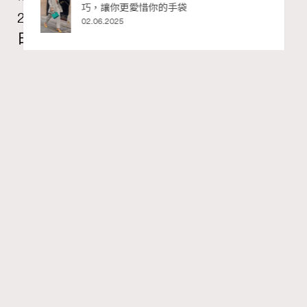
巧，讓你更愛惜你的手袋
2026年8月每周星座運程【8月9日至8月15
02.06.2025
日】
莎拉
20 hours ago
FigaroAstrology
Series:
RECOMMENDED
十二星座
星座運程
星相命理
Tags:
【2026年8月每周星座運程】獅子座日全蝕帶來權力與自
我重塑的主題，媒體形象管理成為焦點。藝術與感知成為
內在療癒的重要線索。