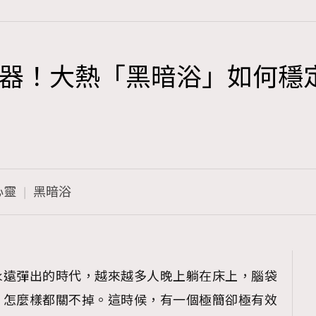
器！大熱「黑暗浴」如何穩
TRENDING
3
AFrenchMind
1
DressLikeAParisienne
心靈
黑暗浴
103
EmpowerF
191
FashionWeek
308
FigaroAesthetic
永遠彈出的時代，越來越多人晚上躺在床上，腦袋
，怎麼樣都關不掉。這時候，有一個極簡卻極有效