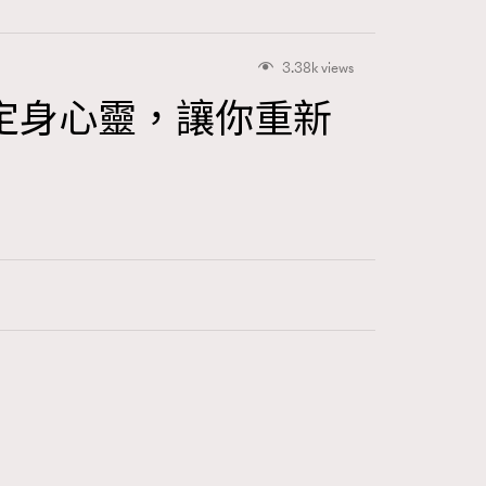
3.38k views
定身心靈，讓你重新
416
FigaroAstrology
424
FigaroBeauty
7
FigaroBeautyRitual
547
FigaroCeleb
281
FigaroCinéma
17