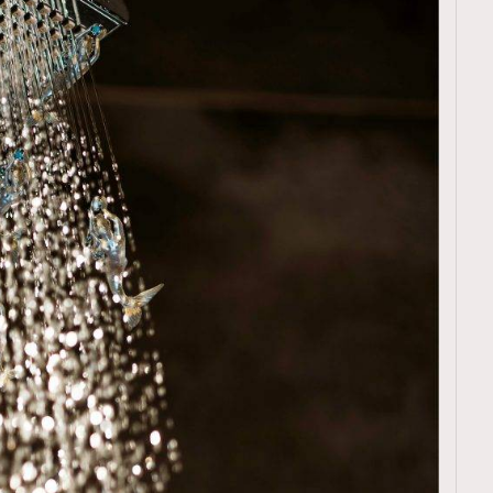
TRENDING
ressLikeAParisienne
Empower
FigaroAesthetic