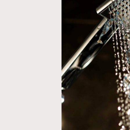
AFrenchMind
D