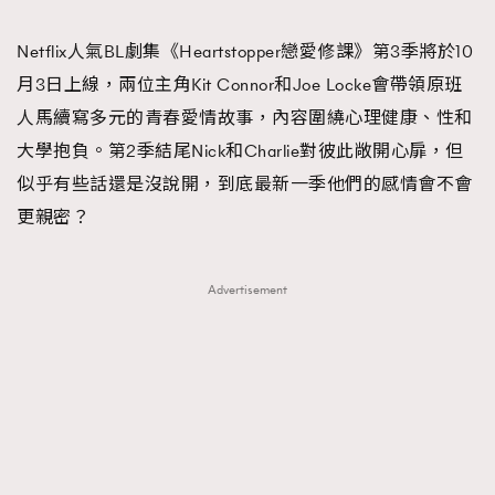
TRENDING
Netflix人氣BL劇集《Heartstopper戀愛修課》第3季將於10
#FigaroExhibition 群星力撐MF X Leung Mo《See
AFrenchMind
3
月3日上線，兩位主角Kit Connor和Joe Locke會帶領原班
You In My Dream》展覽
DressLikeAParisienne
1
人馬續寫多元的青春愛情故事，內容圍繞心理健康、性和
EmpowerF
103
大學抱負。第2季結尾Nick和Charlie對彼此敞開心扉，但
FashionWeek
191
似乎有些話還是沒說開，到底最新一季他們的感情會不會
FigaroAesthetic
308
更親密？
FigaroAstrology
416
FigaroBeauty
424
Advertisement
FigaroBeautyRitual
7
FigaroCeleb
547
#FigaroExhibition Wyman 揭曉 Figaro Exhibition
FigaroCinéma
281
第二站！
FigaroDigitalCover
17
FigaroExhibition
12
FigaroExpert
1