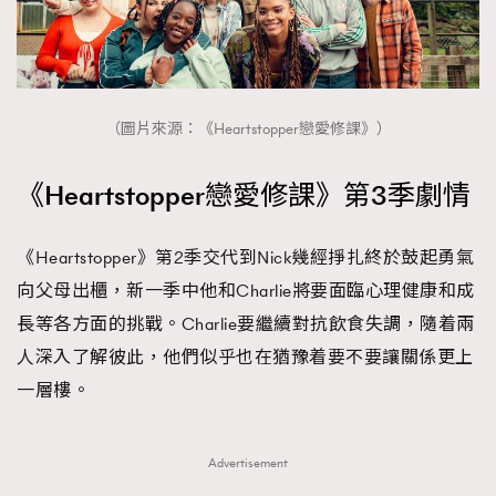
時裝心理學
2
當巨蟹座遇上處女座 Tyson Yoshi x 林家謙
煲劇日常
334
玩物壯志
1
（圖片來源：《Heartstopper戀愛修課》）
《Heartstopper戀愛修課》第3季劇情
《Heartstopper》第2季交代到Nick幾經掙扎終於鼓起勇氣
向父母出櫃，新一季中他和Charlie將要面臨心理健康和成
本人已詳閱並同意遵守本文列明條款及細則。 請瀏覽
長等各方面的挑戰。Charlie要繼續對抗飲食失調，隨着兩
(
nmg.com.hk/privacy
) 閱讀本公司的私隱政策聲明。
本人願意接收新傳媒集團的最新消息及其他宣傳資訊，本人同意
人深入了解彼此，他們似乎也在猶豫着要不要讓關係更上
新傳媒集團使用本人的個人資料於任何推廣用途。
一層樓。
Advertisement