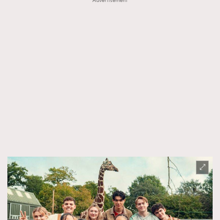
Advertisement
FigaroTalk
48
FigaroWatch
83
Grooming&Fitness
38
HommesFashion
2
HommeStyle
132
NoBagNoLife
349
People
53
#FigaroIssue 專訪陳漢娜Hanna與Takuro｜模特
TheFrenchWay
145
情侶談愛情
VAxChowSangSang
4
WatchesWonder&Beyond
21
WatchesWonder&Beyond
1
向ChanelN°5致敬
1
大時代小事情
42
時尚熱話
537
時尚配飾
297