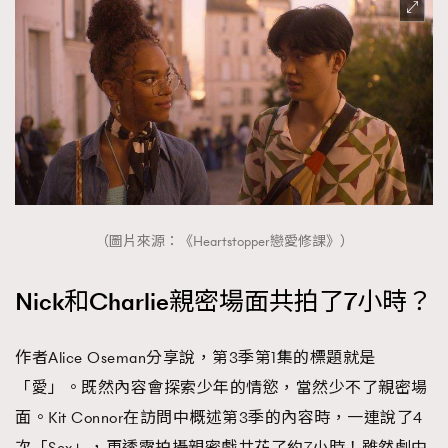
（圖片來源：《Heartstopper戀愛修課》）
Nick和Charlie親密場面共拍了7小時？
作者Alice Oseman分享說，第3季第1集的標題就是
「愛」。既然內容會探索少年的情慾，當然少不了親密場
面。Kit Connor在訪問中概述第3季的內容時，一連說了4
TRENDING
次「Sex」，更透露拍攝親密戲共花了約7小時！雖然劇中