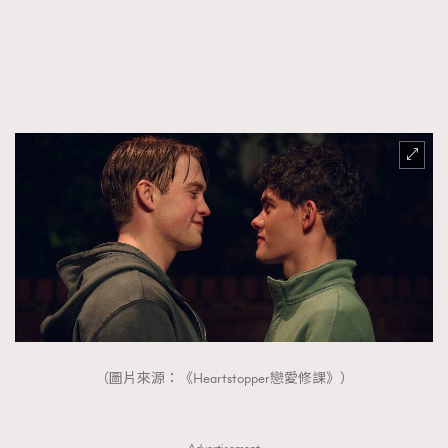
FigaroFrancais
41
FigaroGadget
1
FigaroHealth
647
FigaroHub
128
FigaroIcon
68
法國五月French May專訪四位香港文藝代表
FigaroInsight
156
FigaroIssue
271
FigaroJewellery
87
FigaroLifestyle
230
FigaroLove
89
FigaroMasterclass
20
FigaroMusic
90
（圖片來源：《Heartstopper戀愛修課》）
FigaroStyle
89
#FigaroIssue 容祖兒封面專訪｜追逐歌手夢
FigaroSubculture
14