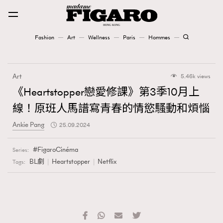
Fashion
Art
Wellness
Paris
Hommes
Fashion
Art
5.46k views
Art
《Heartstopper戀愛修課》第3季10月上
線！原班人馬譜寫青春的情慾騷動和煩惱
Wellness
Ankie Pang
25.09.2024
Karena Lam is On Our Cover
FigaroCinéma
Series:
Paris
BL劇
Heartstopper
Netflix
Tags:
Hommes