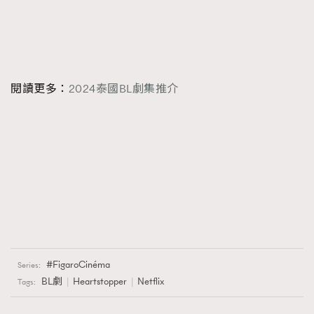
閱讀更多：
2024泰國BL劇集推介
FigaroCinéma
Series:
BL劇
Heartstopper
Netflix
Tags: