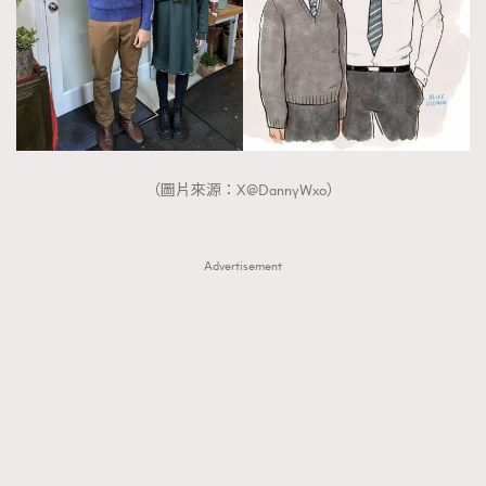
（圖片來源：X@DannyWxo）
Advertisement