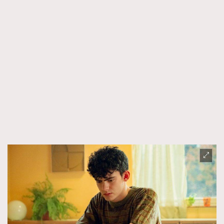
About us
Collaboration Opportunity
Disclaimer
Privacy
New Media Group
|
Madame Figaro editions:
France
|
Greece
|
Japan
|
Portugal
|
Spain