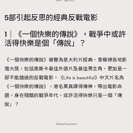
時裝心理學
2
當巨蟹座遇上處女座 Tyson Yoshi x 林家謙
5部引起反思的經典反戰電影
煲劇日常
334
玩物壯志
1
1｜《一個快樂的傳說》，戰爭中或許
活得快樂是個「傳說」？
《一個快樂的傳說》被譽為意大利片經典，曾橫掃各地影
壇大獎，包括奧斯卡最佳外語片及最佳男主角，更加是一
部不能錯過的反戰電影。《Life is beautiful》中文片名為
本人已詳閱並同意遵守本文列明條款及細則。 請瀏覽
《一個快樂的傳說》，港名果真譯得傳神，帶出電影命
(
nmg.com.hk/privacy
) 閱讀本公司的私隱政策聲明。
本人願意接收新傳媒集團的最新消息及其他宣傳資訊，本人同意
題，身在殘酷的戰爭年代，或許活得快樂只是一個「傳
新傳媒集團使用本人的個人資料於任何推廣用途。
說」？
Advertisement