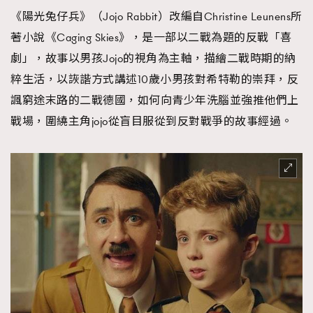
《陽光兔仔兵》（Jojo Rabbit）改編自Christine Leunens所
著小說《Caging Skies》，是一部以二戰為題的反戰「喜
劇」，故事以男孩Jojo的視角為主軸，描繪二戰時期的納
粹生活，以詼諧方式講述10歲小男孩對希特勒的崇拜，反
諷窮途末路的二戰德國，如何向青少年洗腦並強推他們上
戰場，圍繞主角jojo從盲目服從到反對戰爭的故事經過。