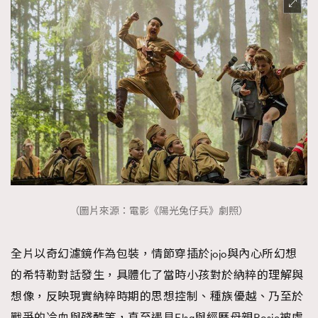
（圖片來源：電影《陽光兔仔兵》劇照）
全片以奇幻濾鏡作為包裝，情節穿插於jojo與內心所幻想
的希特勒對話發生，具體化了當時小孩對於納粹的理解與
想像，反映現實納粹時期的思想控制、種族優越、乃至於
戰爭的冷血與殘酷等，直至遇見Elsa與經歷母親Rosie被處