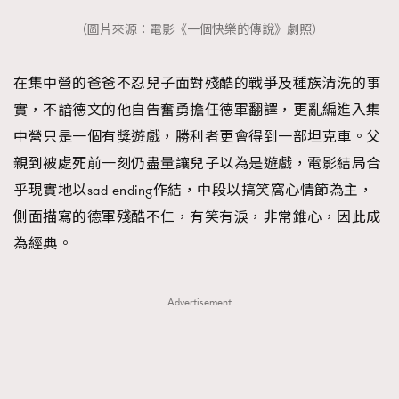
（圖片來源：電影《一個快樂的傳說》劇照）
在集中營的爸爸不忍兒子面對殘酷的戰爭及種族清洗的事
實，不諳德文的他自告奮勇擔任德軍翻譯，更亂編進入集
中營只是一個有獎遊戲，勝利者更會得到一部坦克車。父
親到被處死前一刻仍盡量讓兒子以為是遊戲，電影結局合
乎現實地以sad ending作結，中段以搞笑窩心情節為主，
側面描寫的德軍殘酷不仁，有笑有淚，非常錐心，因此成
為經典。
Advertisement