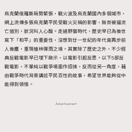
TRENDING
烏克蘭俄羅斯局勢緊張，戰火波及烏克蘭國內多個城市，
#FigaroExhibition 群星力撐MF X Leung Mo《See
AFrenchMind
3
網上流傳多張烏克蘭平民受戰火災禍的影響，無奈被逼流
You In My Dream》展覽
DressLikeAParisienne
1
亡道別，狀況叫人心酸。走過野蠻時代，歷史早已為後世
EmpowerF
103
寫下「和平」的重要性，沒想到廿一世紀的年代竟再步前
FashionWeek
191
人後塵，重現槍林彈雨之境。其實除了歷史之外，不少經
FigaroAesthetic
308
典反戰電影早已埋下啟示，以電影引起反思。以下5部反
FigaroAstrology
417
戰電影，不單純以戰爭場面作招徠，反而從另一角度，藉
FigaroBeauty
424
由戰爭時代背景講述平民百性的故事，希望世界能夠從中
FigaroBeautyRitual
7
能得到領悟。
FigaroCeleb
547
#FigaroExhibition Wyman 揭曉 Figaro Exhibition
FigaroCinéma
281
Advertisement
第二站！
FigaroDigitalCover
17
FigaroExhibition
12
FigaroExpert
1