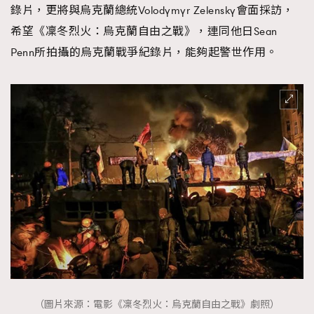
錄片，更將與烏克蘭總統Volodymyr Zelensky會面採訪，
AFrenchMind
DressLikeAParisienne
希望《凜冬烈火：烏克蘭自由之戰》，連同他日Sean
EmpowerF
FashionWeek
FigaroAesthetic
Penn所拍攝的烏克蘭戰爭紀錄片，能夠起警世作用。
（圖片來源：電影《凜冬烈火：烏克蘭自由之戰》劇照）