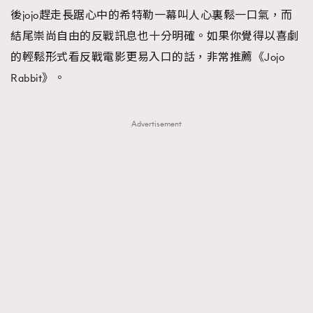
後jojo趕走長踞心中的希特勒一幕叫人心裏鬆一口氣，而
結尾崇尚自由的反戰訊息也十分明確。如果你覺得以喜劇
的輕鬆形式看反戰電影更易入口的話，非常推薦《Jojo
Rabbit》。
Advertisement