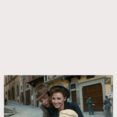
About us
Collaboration Opportunity
Disclaimer
Privacy
New Media Group
|
Madame Figaro editions:
France
|
Greece
|
Japan
|
Portugal
|
Spain