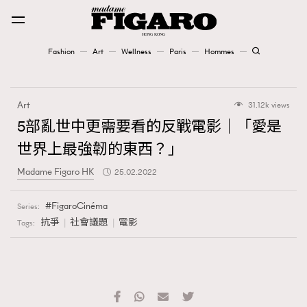
Fashion
Art
Wellness
Paris
Hommes
Fashion
Art
31.12k views
Art
5部亂世中更需要看的反戰電影｜「愛是
世界上最強韌的東西？」
Wellness
Madame Figaro HK
25.02.2022
Karena Lam is On Our Cover
FigaroCinéma
Series:
Paris
抗爭
社會議題
電影
Tags:
Hommes