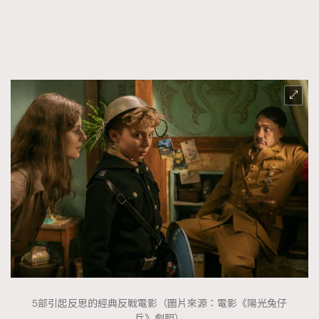
FigaroTalk
48
FigaroWatch
83
Grooming&Fitness
38
HommesFashion
2
HommeStyle
132
NoBagNoLife
349
People
53
#FigaroIssue 專訪陳漢娜Hanna與Takuro｜模特
TheFrenchWay
145
情侶談愛情
VAxChowSangSang
4
WatchesWonder&Beyond
21
WatchesWonder&Beyond
1
向ChanelN°5致敬
1
大時代小事情
42
時尚熱話
537
5部引起反思的經典反戰電影（圖片來源：電影《陽光兔仔
時尚配飾
297
兵》劇照）