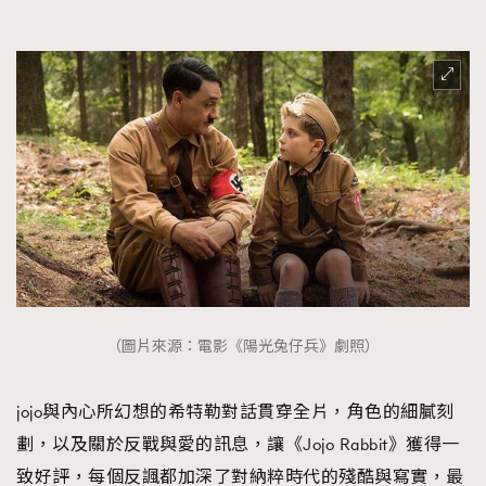
（圖片來源：電影《陽光兔仔兵》劇照）
jojo與內心所幻想的希特勒對話貫穿全片，角色的細膩刻
劃，以及關於反戰與愛的訊息，讓《Jojo Rabbit》獲得一
致好評，每個反諷都加深了對納粹時代的殘酷與寫實，最