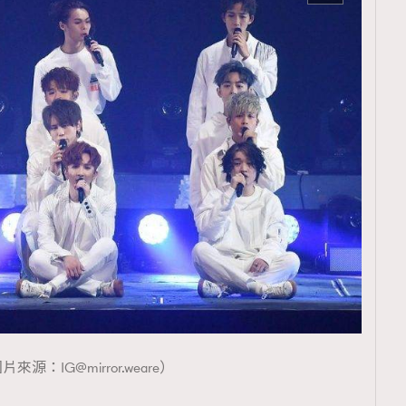
覽(
nmg.com.hk/privacy
) 閱讀本
資訊，本人同意新傳媒集團使用
圖片來源：
IG@mirror.weare
）