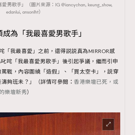
歌手」（圖片來源：IG @iancychan, keung_show,
edanlui, ansonlht）
言順成為「我最喜愛男歌手」
咤「我最喜愛」之前，還得説説真為MIRROR感
為叱咤「我最喜愛男歌手」後引起爭議，繼而引申
的罵戰，內容圍繞「造假」、「買太空卡」，説穿
姜濤夠班未？」（詳情可參閲：
香港樂壇已死，或
的樂壇新秀
）