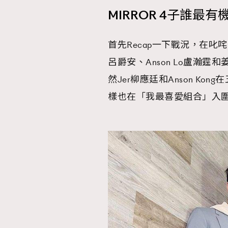
MIRROR 4子誰
首先Recap一下戰況，在叱
呂爵安、Anson Lo盧瀚
然Jer柳應廷和Anson Kon
樣也在「我最喜愛組合」入