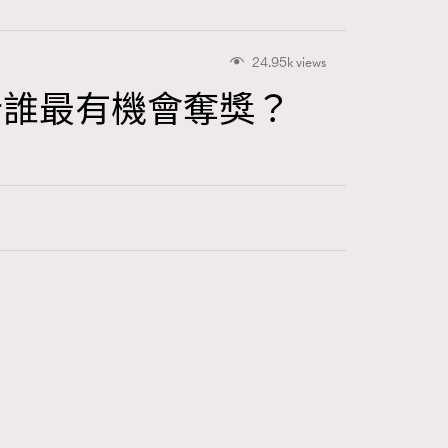
24.95k views
解析誰最有機會奪獎？
416
FigaroAstrology
424
FigaroBeauty
7
FigaroBeautyRitual
547
FigaroCeleb
281
FigaroCinéma
17