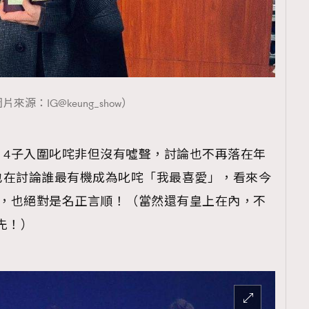
TRENDING
ressLikeAParisienne
Empower
FigaroAesthetic
片來源：IG@keung_show）
R 4子入圍叱咤非但沒有噓聲，討論也不再落在年
也在討論誰最有機成為叱咤「我最喜愛」，看來今
誰負，也絕對是名正言順！（當然還有皇上在內，不
子先！）