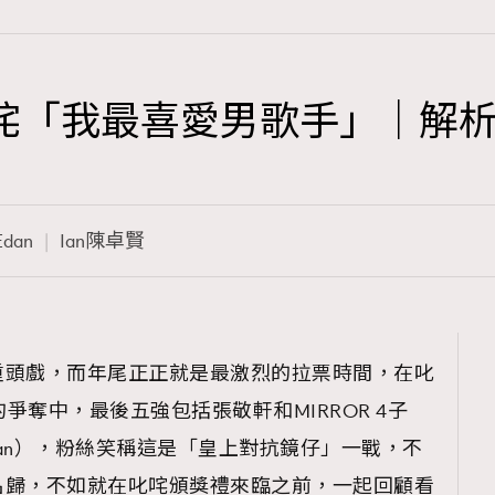
奪叱咤「我最喜愛男歌手」｜
TRENDING
3
AFrenchMind
Edan
Ian陳卓賢
1
DressLikeAParisienne
103
EmpowerF
191
重頭戲，而年尾正正就是最激烈的拉票時間，在叱
FashionWeek
的爭奪中，最後五強包括張敬軒和MIRROR 4子
308
FigaroAesthetic
an、Ian），粉絲笑稱這是「皇上對抗鏡仔」一戰，不
名歸，不如就在叱咤頒獎禮來臨之前，一起回顧看