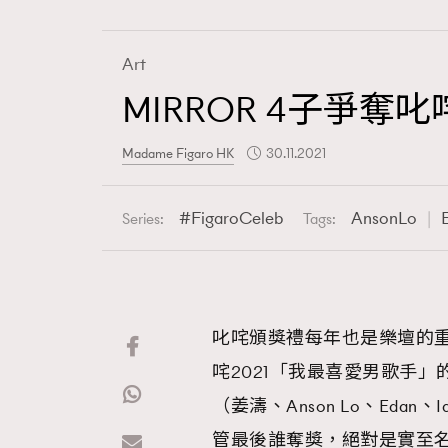
Art
MIRROR 4子爭
Fashion
Madame Figaro HK
30.11.2021
Art
FigaroCeleb
AnsonLo
Series:
Tags:
Wellness
叱咤頒獎禮每年也是樂壇的
咤2021「我最喜愛男歌手」
Paris
（姜濤、Anson Lo、Ed
管最後誰奪獎，絕對是實至