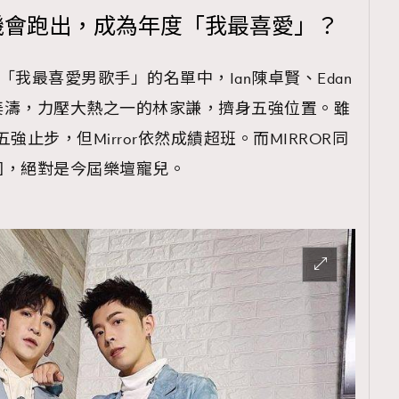
最有機會跑出，成為年度「我最喜愛」？
咤「我最喜愛男歌手」的名單中，Ian陳卓賢、Edan
霆和姜濤，力壓大熱之一的林家謙，擠身五強位置。雖
g在五強止步，但Mirror依然成績超班。而MIRROR同
圍，絕對是今屆樂壇寵兒。