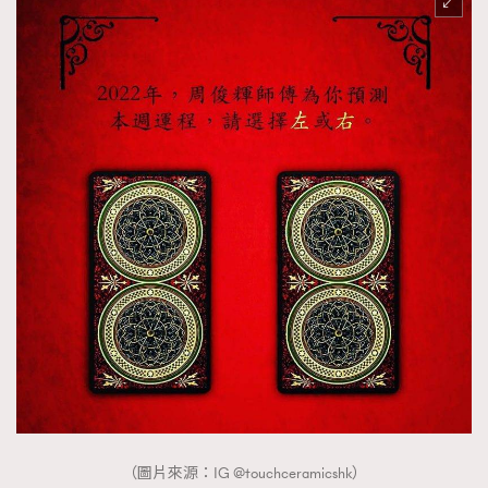
About us
Collaboration Opportunity
Disclaimer
Privacy
New Media Group
|
Madame Figaro editions:
France
|
Greece
|
Japan
|
Portugal
|
Spain
（圖片來源：IG @touchceramicshk）