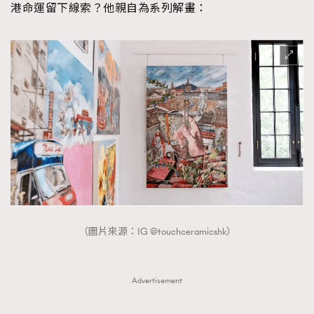
港命運留下線索？他親自為系列解畫：
AFrenchMind
DressLikeAParisienne
EmpowerF
FashionWeek
FigaroAesthetic
（圖片來源：IG @touchceramicshk）
Advertisement