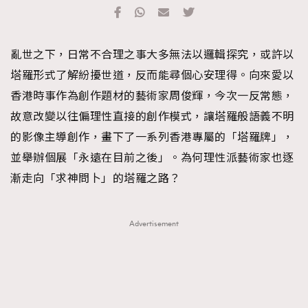
TRENDING
#FigaroExhibition 群星力撐MF X Leung Mo《See
AFrenchMind
3
亂世之下，日常不合理之事大多無法以邏輯探究，或許以
You In My Dream》展覽
DressLikeAParisienne
1
塔羅形式了解紛擾世道，反而能尋個心安理得。向來愛以
EmpowerF
103
香港時事作為創作題材的藝術家周俊輝，今次一反常態，
FashionWeek
191
故意改變以往偏理性直接的創作模式，讓塔羅般語義不明
FigaroAesthetic
308
的影像主導創作，畫下了一系列香港專屬的「塔羅牌」，
FigaroAstrology
415
並舉辦個展「永遠在目前之後」。為何理性派藝術家也逐
FigaroBeauty
424
漸走向「求神問卜」的塔羅之路？
FigaroBeautyRitual
7
FigaroCeleb
547
Advertisement
#FigaroExhibition Wyman 揭曉 Figaro Exhibition
FigaroCinéma
281
第二站！
FigaroDigitalCover
17
FigaroExhibition
12
FigaroExpert
1