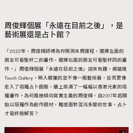
時裝心理學
2
當巨蟹座遇上處女座 Tyson Yoshi x 林家謙
煲劇日常
334
周俊輝個展「永遠在目前之後」，是
玩物壯志
1
藝術展還是占卜館？
「2022年，周俊輝師傅為你預測本周運程，選擇左面的
朋友可看聖杯二的畫作，選擇右面的朋友可看聖杯四的畫
作。」周俊輝個展「永遠在目前之後」説來有趣，甫踏進
Touch Gallery，映入眼簾的並不像一般藝術展，反而更像
本人已詳閱並同意遵守本文列明條款及細則。 請瀏覽
走入了塔羅占卜館般，牆上掛滿了一幅幅以香港元素的塔
(
nmg.com.hk/privacy
) 閱讀本公司的私隱政策聲明。
本人願意接收新傳媒集團的最新消息及其他宣傳資訊，本人同意
羅畫作。為何風格傾向寫實主義的周俊輝，自2017年起開
新傳媒集團使用本人的個人資料於任何推廣用途。
始以塔羅作為創作題材，難道面對混沌多變的世事，占卜
才是終極解答？