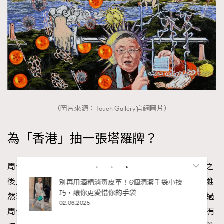
（圖片來源：Touch Gallery官網圖片）
為「香港」抽一張塔羅牌？
周俊輝笑言自塔羅系列面世，又或在個展「永遠在目前之
後」，最多人關心的正是這副「香港塔羅牌」有賣嗎？雖
私藏的顯
別再用酒精消毒皮革！6個清潔手袋小技
巧，讓你更愛惜你的手袋
然現時距離製作整套共78張的塔羅牌尚有一段距離，不過
02.06.2025
周俊輝指：「會把70幾張塔羅牌都全部完成。然後已經有