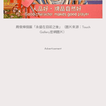
FigaroTalk
48
FigaroWatch
83
Grooming&Fitness
38
HommesFashion
2
周俊輝個展「永遠在目前之後」（圖片來源：Touch
HommeStyle
132
Gallery官網圖片）
NoBagNoLife
349
People
53
Advertisement
#FigaroIssue 專訪陳漢娜Hanna與Takuro｜模特
TheFrenchWay
145
情侶談愛情
VAxChowSangSang
4
WatchesWonder&Beyond
21
WatchesWonder&Beyond
1
向ChanelN°5致敬
1
大時代小事情
42
時尚熱話
537
時尚配飾
297