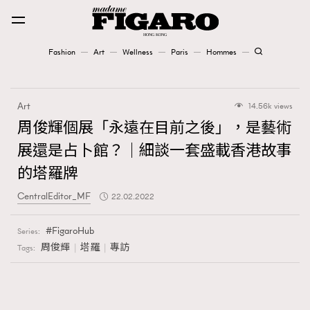
Fashion
Art
Wellness
Paris
Hommes
Fashion
Art
14.56k views
Art
周俊輝個展「永遠在目前之後」，是藝術
展還是占卜館？｜細談一套盛載香港故事
Wellness
的塔羅牌
Karena Lam is On Our Cover
CentralEditor_MF
22.02.2022
Paris
FigaroHub
Series:
周俊輝
塔羅
專訪
Tags:
Hommes