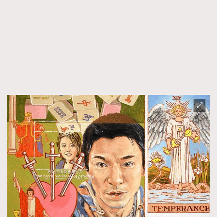
FigaroFrancais
41
FigaroGadget
1
FigaroHealth
647
FigaroHub
128
FigaroIcon
68
法國五月French May專訪四位香港文藝代表
FigaroInsight
156
FigaroIssue
271
FigaroJewellery
87
FigaroLifestyle
230
FigaroLove
89
FigaroMasterclass
20
FigaroMusic
90
FigaroStyle
89
#FigaroIssue 容祖兒封面專訪｜追逐歌手夢
FigaroSubculture
14