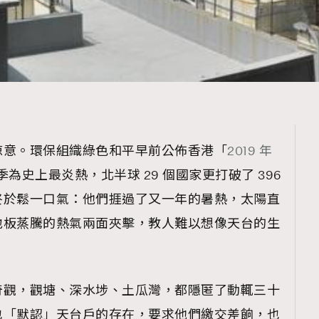
涼意。環保組織綠色和平早前公佈香港「
2019 年
夏季為史上最炎熱，北半球 29 個國家更打破了 396
終於鬆一口氣：他們捱過了又一年的暑熱，太陽直
地板蒸騰的熱氣兩面夾擊，教人難以想像天台的生
奇觀，觀塘、深水埗、土瓜灣，都隱匿了動輒三十
也「默認」天台戶的存在，要求他們繳交差餉，也