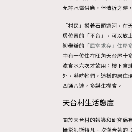
允許水電供應，但清拆之時
「村民」摸着石頭過河，在
房位置的「平台」，可以放
初舉辦的
「屈室求存」住屋
中有一位住在旺角天台屋十
濾食水六次才飲用；樓下食
外，嚇唬牠們，這樣的居住環境
四通八達，多謀生機會。
天台村生活態度
關於天台村的報導和研究偶
攝影師斯特凡．坎漢合著的