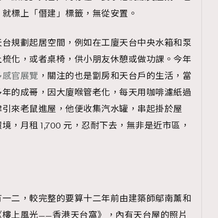
，就標上「僭建」標籤，無從安置。
天台規劃起居空間，例如在工廈天台中央水箱和泵
上梳化，或者桌椅，供小朋友休憩或做功課。今年
多感官展覽
，關注的也是劏房和天台戶的生活，當
多年的成哥，因大廈喉管老化，每天用咖啡濾紙過
肆引來老鼠進屋，他便收集汽水罐，串起掛於屋
，月租 1,700 元，忍耐下去，無非是近市區，
有一二，較完整的要算十二年前由建築師鄔南薰和
《樓上風光——香港天台窩》，內有天台屋的照片