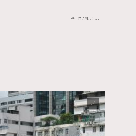
61.88k views
416
FigaroAstrology
424
FigaroBeauty
7
FigaroBeautyRitual
547
FigaroCeleb
281
FigaroCinéma
17