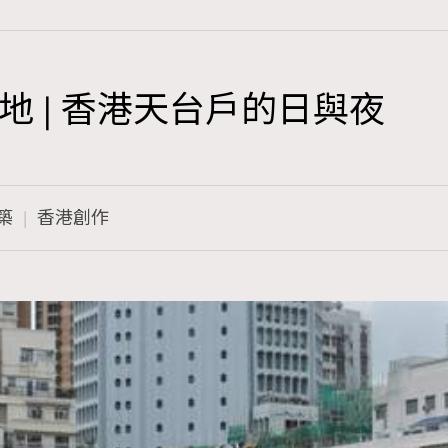
 | 香港天台戶的日與夜
TRENDING
3
AFrenchMind
築
香港創作
1
DressLikeAParisienne
103
EmpowerF
191
FashionWeek
308
FigaroAesthetic