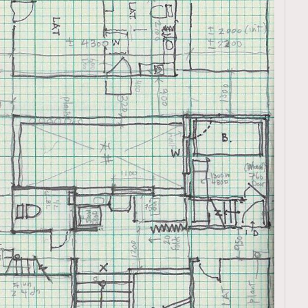
覽(
nmg.com.hk/privacy
) 閱讀本
資訊，本人同意新傳媒集團使用