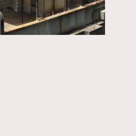
271
FigaroIssue
87
FigaroJewellery
230
FigaroLifestyle
89
FigaroLove
20
FigaroMasterclass
90
FigaroMusic
89
FigaroStyle
14
FigaroSubculture
48
FigaroTalk