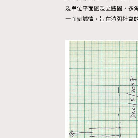
及單位平面圖及立體圖，多
AFrenchMind
D
一面倒煽情，旨在消弭社會