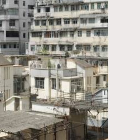
FigaroDigitalCover
12
FigaroExhibition
1
FigaroExpert
41
FigaroFrancais
1
FigaroGadget
647
FigaroHealth
128
FigaroHub
68
FigaroIcon
156
FigaroInsight