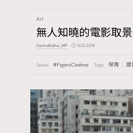
Art
無人知曉的電影取景地
Fashion
CentralEditor_MF
13.12.2019
Art
FigaroCinéma
保育
建
Series:
Tags:
Wellness
Paris