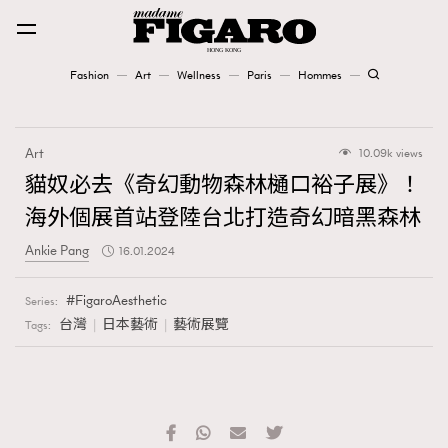
Fashion
Art
Wellness
Paris
Hommes
Fashion
Art
10.09k views
Art
貓奴必去《奇幻動物森林樋口裕子展》！
海外個展首站登陸台北打造奇幻暗黑森林
Wellness
Ankie Pang
16.01.2024
Karena Lam is On Our Cover
FigaroAesthetic
Series:
Paris
台灣
日本藝術
藝術展覽
Tags:
Hommes