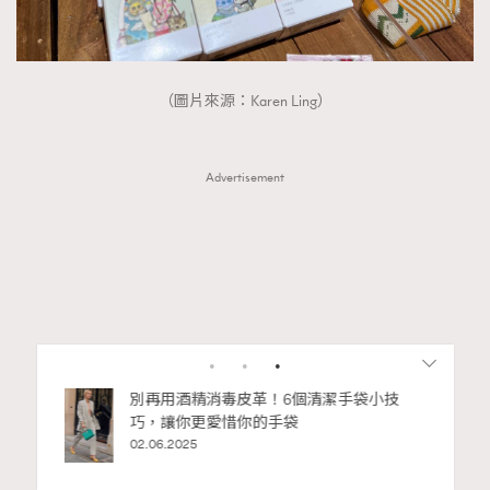
（圖片來源：Karen Ling）
Advertisement