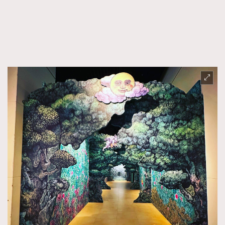
FigaroFrancais
41
FigaroGadget
1
FigaroHealth
647
FigaroHub
128
FigaroIcon
68
法國五月French May專訪四位香港文藝代表
FigaroInsight
156
FigaroIssue
271
FigaroJewellery
87
FigaroLifestyle
230
FigaroLove
89
FigaroMasterclass
20
FigaroMusic
90
FigaroStyle
89
#FigaroIssue 容祖兒封面專訪｜追逐歌手夢
FigaroSubculture
14