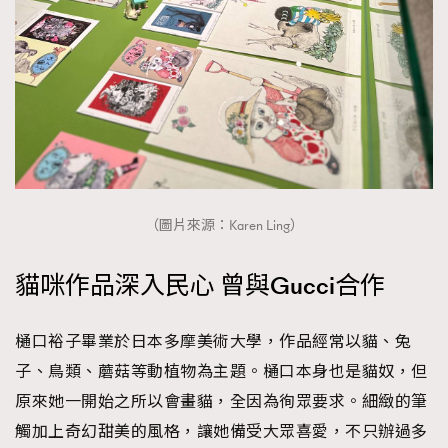
About us
Collaboration Opportunity
Disclaimer
Privacy
New Media Group
|
Madame Figaro editions:
France
|
Greece
|
Japan
|
Portugal
|
Spain
（圖片來源：Karen Ling）
貓咪作品深入民心 曾與Gucci合作
樋口裕子畢業於日本多摩美術大學，作品經常以貓、兔
子、鳥類、蘑菇等動植物為主題。樋口本身也是貓奴，但
原來她一開始之所以會畫貓，全因為徇眾要求。細緻的筆
觸加上奇幻甜美的風格，讓她備受大眾喜愛，不只辦過多