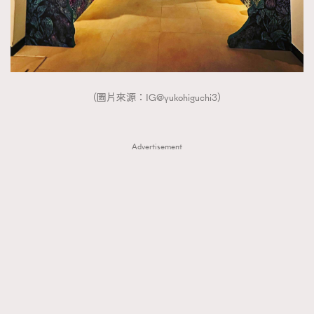
FigaroTalk
48
FigaroWatch
83
Grooming&Fitness
38
HommesFashion
2
HommeStyle
132
（圖片來源：IG@yukohiguchi3）
NoBagNoLife
349
People
53
Advertisement
#FigaroIssue 專訪陳漢娜Hanna與Takuro｜模特
TheFrenchWay
145
情侶談愛情
VAxChowSangSang
4
WatchesWonder&Beyond
21
WatchesWonder&Beyond
1
向ChanelN°5致敬
1
大時代小事情
42
時尚熱話
537
時尚配飾
297