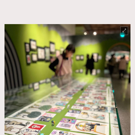
時裝心理學
2
當巨蟹座遇上處女座 Tyson Yoshi x 林家謙
煲劇日常
334
玩物壯志
1
本人已詳閱並同意遵守本文列明條款及細則。 請瀏覽
(
nmg.com.hk/privacy
) 閱讀本公司的私隱政策聲明。
本人願意接收新傳媒集團的最新消息及其他宣傳資訊，本人同意
新傳媒集團使用本人的個人資料於任何推廣用途。