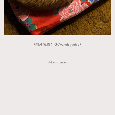
（圖片來源：IG@yukohiguchi3）
Advertisement