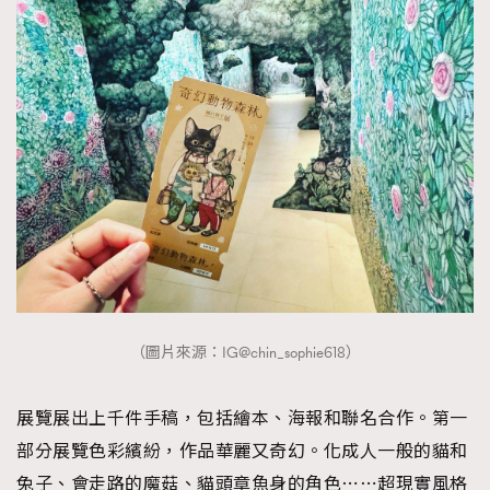
（圖片來源：IG@chin_sophie618）
展覽展出上千件手稿，包括繪本、海報和聯名合作。第一
部分展覽色彩繽紛，作品華麗又奇幻。化成人一般的貓和
兔子、會走路的魔菇、貓頭章魚身的角色⋯⋯超現實風格