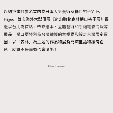
TRENDING
以貓插畫打響名堂的為日本人氣藝術家樋口裕子Yuko
#FigaroExhibition 群星力撐MF X Leung Mo《See
AFrenchMind
3
Higuchi首次海外大型個展《奇幻動物森林樋口裕子展》最
You In My Dream》展覽
DressLikeAParisienne
1
近以台北為首站，帶來繪本、立體藝術和手繪電影海報等
EmpowerF
103
展品，樋口更特別為台灣繪製的主視覺和設計台灣限定票
FashionWeek
191
圖，以「森林」為主題的作品和展覽充滿童話和獵奇色
FigaroAesthetic
308
彩，就算不是貓奴也會淪陷！
FigaroAstrology
416
FigaroBeauty
424
Advertisement
FigaroBeautyRitual
7
FigaroCeleb
547
#FigaroExhibition Wyman 揭曉 Figaro Exhibition
FigaroCinéma
281
第二站！
FigaroDigitalCover
17
FigaroExhibition
12
FigaroExpert
1