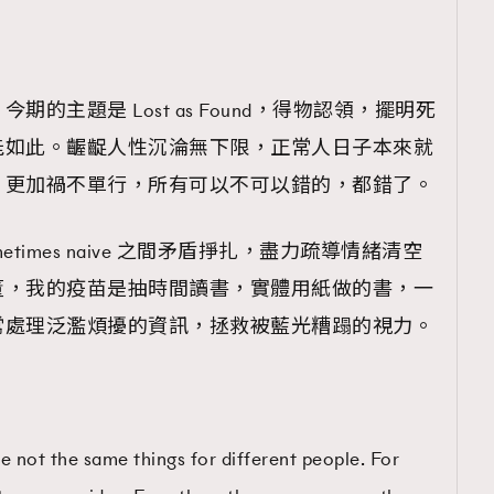
的主題是 Lost as Found，得物認領，擺明死
能如此。齷齪人性沉淪無下限，正常人日子本來就
，更加禍不單行，所有可以不可以錯的，都錯了。
sometimes naive 之間矛盾掙扎，盡力疏導情緒清空
董，我的疫苗是抽時間讀書，實體用紙做的書，一
常處理泛濫煩擾的資訊，拯救被藍光糟蹋的視力。
re not the same things for different people. For