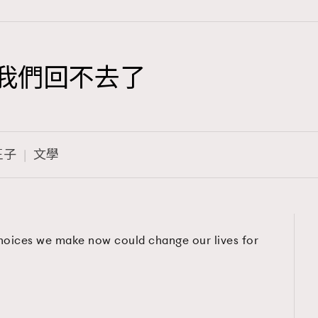
 我們回不去了
TRENDING
3
AFrenchMind
王子
文學
1
DressLikeAParisienne
103
EmpowerF
191
 choices we make now could change our lives for
FashionWeek
308
FigaroAesthetic