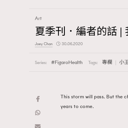
Art
夏季刊．編者的話 |
Fashion
Joey Chan
30.06.2020
Art
FigaroHealth
專欄
小
Series:
Tags:
Wellness
This storm will pass. But the
years to come.
Paris