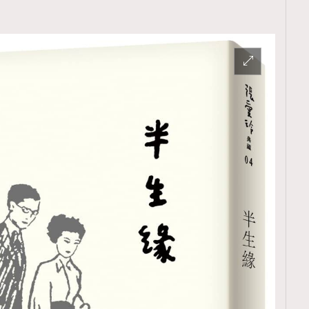
覽(
nmg.com.hk/privacy
) 閱讀本
資訊，本人同意新傳媒集團使用