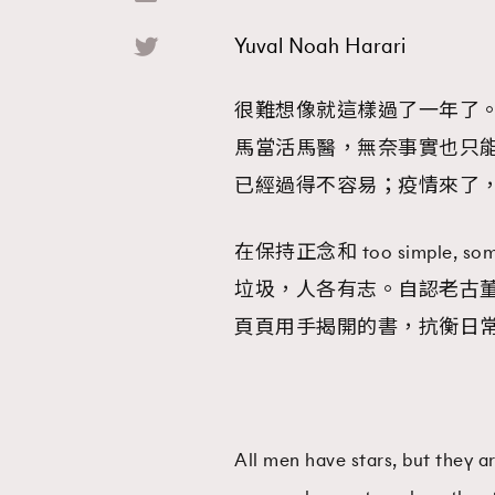
Yuval Noah Harari
Hommes
很難想像就這樣過了一年了。今期
馬當活馬醫，無奈事實也只
已經過得不容易；疫情來了
在保持正念和 too simple, 
垃圾，人各有志。自認老古
頁頁用手揭開的書，抗衡日
All men have stars, but they a