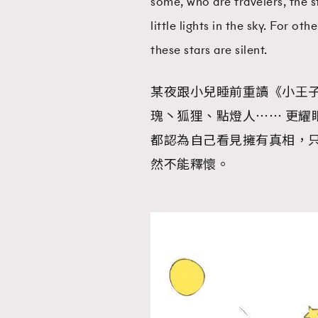
some, who are travelers, the s
little lights in the sky. For o
these stars are silent.
某夜跟小兒睡前重讀《小王
瑰丶狐狸、點燈人⋯⋯ 更耀
都認為自己看見擁有真相，
然不能釋懷。