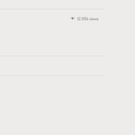
12.55k views
416
FigaroAstrology
424
FigaroBeauty
7
FigaroBeautyRitual
547
FigaroCeleb
281
FigaroCinéma
17