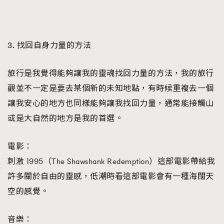
About us
Collaboration Opportunity
Disclaimer
Privacy
New Media Group
|
Madame Figaro editions:
France
|
Greece
|
Japan
|
Portugal
|
Spain
3. 找回自身力量的方法
旅行是我覺得能夠讓我的靈魂找回力量的方法，我的旅行
觀並不一定是要去某個新的未知地點，有時候重複去一個
讓我安心的地方也同樣能夠讓我找回力量，通常能接觸山
或是大自然的地方是我的首選。
電影：
刺激 1995（The Shawshank Redemption）這部電影帶給我
許多關於自由的靈感，低潮時看這部電影會有一種海闊天
空的感覺。
音樂：