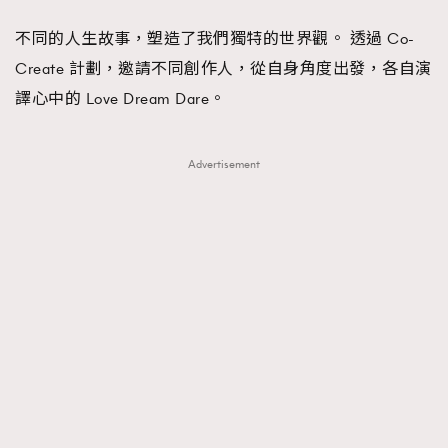
FigaroFrancais
41
不同的人生故事，塑造了我們獨特的世界觀。 透過 Co-
FigaroGadget
1
Create 計劃，邀請不同創作人，從自身角度出發，各自演
FigaroHealth
647
譯心中的 Love Dream Dare。
FigaroHub
128
FigaroIcon
68
法國五月French May專訪四位香港文藝代表
Advertisement
FigaroInsight
156
FigaroIssue
270
FigaroJewellery
86
FigaroLifestyle
230
FigaroLove
89
FigaroMasterclass
20
FigaroMusic
90
FigaroStyle
89
#FigaroIssue 容祖兒封面專訪｜追逐歌手夢
FigaroSubculture
14