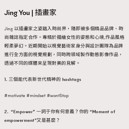
FigaroTalk
48
FigaroWatch
Jing You | 插畫家
83
Grooming&Fitness
38
HommesFashion
Jing 以插畫家之姿踏入時尚界，隨即被多個精品品牌、時
2
尚雜誌指定合作。專精於描繪女性的姿態和心境,作品風格
HommeStyle
132
輕柔夢幻。近期開始以視覺藝術家身分與設計團隊為品牌
NoBagNoLife
349
進行全方面的視覺規劃，同時跨領域製作動態影像作品，
People
53
#FigaroIssue 專訪陳漢娜Hanna與Takuro｜模特
透過不同的媒體來呈現對美的見解。
TheFrenchWay
145
情侶談愛情
VAxChowSangSang
4
1. 三個能代表新世代精神的 hashtags
WatchesWonder&Beyond
21
WatchesWonder&Beyond
1
#motivate #mindset #wontStop
向ChanelN°5致敬
1
大時代小事情
42
2. “Empower” 一詞于你有何意義？你的 “Moment of
時尚熱話
537
empowerment”又是甚麼？
時尚配飾
297