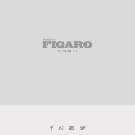
TRENDING
#FigaroExhibition 群星力撐MF X Leung Mo《See
AFrenchMind
3
You In My Dream》展覽
DressLikeAParisienne
1
EmpowerF
103
FashionWeek
191
FigaroAesthetic
308
FigaroAstrology
415
FigaroBeauty
424
FigaroBeautyRitual
7
FigaroCeleb
547
#FigaroExhibition Wyman 揭曉 Figaro Exhibition
FigaroCinéma
281
第二站！
FigaroDigitalCover
17
FigaroExhibition
12
FigaroExpert
1