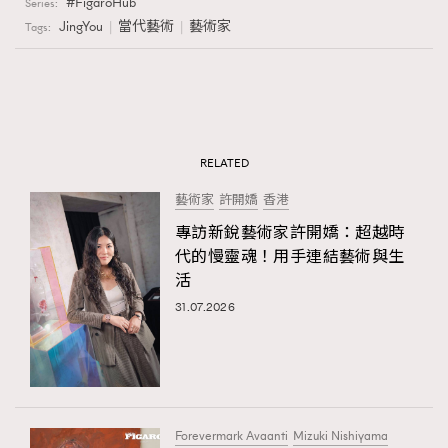
FigaroHub
Series:
JingYou
當代藝術
藝術家
Tags:
RELATED
藝術家
許開嬌
香港
專訪新銳藝術家許開嬌：超越時
代的慢靈魂！用手連結藝術與生
活
31.07.2026
Forevermark Avaanti
Mizuki Nishiyama