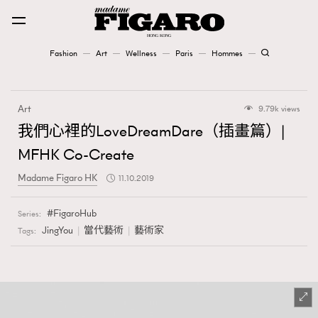
Fashion
Art
Wellness
Paris
Hommes
Fashion
Art
9.79k views
Art
我們心裡的LoveDreamDare（插畫篇）|
MFHK Co-Create
Wellness
Madame Figaro HK
11.10.2019
Karena Lam is On Our Cover
FigaroHub
Series:
Paris
JingYou
當代藝術
藝術家
Tags:
Hommes