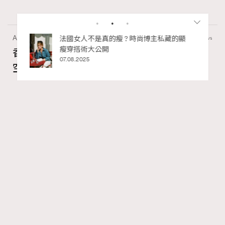
Art
410 views
私藏的顯
別再用酒精消毒皮革！6個清潔手袋小技
巧，讓你更愛惜你的手袋
香港故宮文化博物館《城中一日──跨越時
02.06.2025
空的格物實驗》以當代視角重構紫禁城記憶
Ankie Pang
04.08.2026
FigaroAesthetic
Series:
展覽
文化
香港故宮文化博物館
Tags:
RECOMMENDED
紫禁城與古代歷史文化看似離我們很遠，但其實現代生活
有着微妙的連繫。香港故宮文化博物館全新主題展覽《城