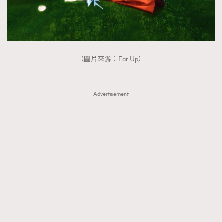
（圖片來源：Ear Up）
Advertisement