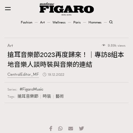
Fashion
Art
Wellness
Paris
Hommes
Fashion
Art
9.89k views
Art
搶耳音樂節2023再度歸來！｜專訪8組本
地音樂人談時裝與音樂的連結
Wellness
CentralEditor_MF
19.12.2022
Karena Lam is On Our Cover
FigaroMusic
Series:
Paris
搶耳音樂節
時裝
藝術
Tags:
Hommes