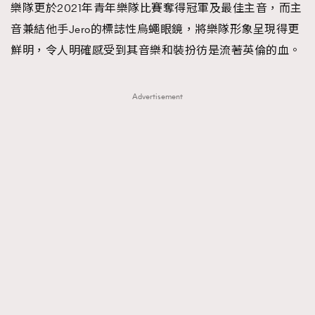
樂隊更於2021年青年樂隊比賽奪得冠軍及最佳主音，而主
音兼結他手Jero的標誌性烏蠅眼鏡，將樂隊形象呈現得更
鮮明，令人明確感受到其音樂和裝扮彷是流著英倫的血。
Advertisement