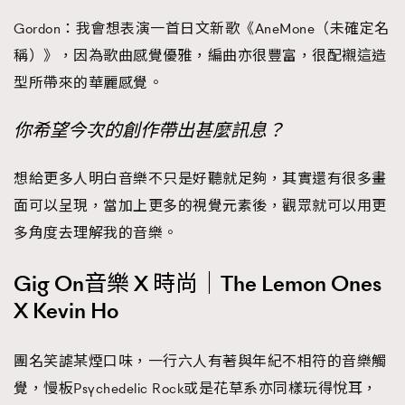
Gordon：我會想表演一首日文新歌《AneMone（未確定名
稱）》，因為歌曲感覺優雅，編曲亦很豐富，很配襯這造
型所帶來的華麗感覺。
你希望今次的創作帶出甚麼訊息？
想給更多人明白音樂不只是好聽就足夠，其實還有很多畫
面可以呈現，當加上更多的視覺元素後，觀眾就可以用更
多角度去理解我的音樂。
Gig On音樂 X 時尚｜The Lemon Ones
X Kevin Ho
團名笑謔某煙口味，一行六人有著與年紀不相符的音樂觸
覺，慢板Psychedelic Rock或是花草系亦同樣玩得悅耳，