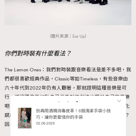
（圖片來源：Ear Up）
你們對時裝有什麼看法？
The Lemon Ones：我們對時裝跟音樂看法是差不多吧，我
們都很喜歡經典作品，Classic等如Timeless，有些音樂由
六十年代到2022年仍有人聽著，那就證明這種音樂是可
行，將這種音樂加點自己元素就能創造出屬於自己的音樂
吧！對於時裝，我們很愛傳統剪栽的西裝，搭上較有現化
私藏的顯
別再用酒精消毒皮革！6個清潔手袋小技
感的花裇衫，又或是西裝背心，感覺是歐美較流行造型？
巧，讓你更愛惜你的手袋
02.06.2025
因為很少見香港Band scene會有人這樣穿。