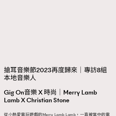
FigaroTalk
48
FigaroWatch
83
Grooming&Fitness
38
HommesFashion
2
HommeStyle
132
NoBagNoLife
349
People
53
#FigaroIssue 專訪陳漢娜Hanna與Takuro｜模特
TheFrenchWay
145
情侶談愛情
VAxChowSangSang
4
搶耳音樂節2023再度歸來｜專訪8組
WatchesWonder&Beyond
21
本地音樂人
WatchesWonder&Beyond
1
向ChanelN°5致敬
1
Gig On音樂 X 時尚｜Merry Lamb
大時代小事情
42
Lamb X Christian Stone
時尚熱話
537
時尚配飾
297
從小熱愛電玩遊戲的Merry Lamb Lamb，一直被當中的電