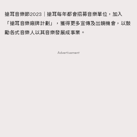
TRENDING
搶耳音樂節2023｜搶耳每年都會招募音樂單位，加入
#FigaroExhibition 群星力撐MF X Leung Mo《See
AFrenchMind
3
「搶耳音樂廠牌計劃」，獲得更多宣傳及出鏡機會，以鼓
You In My Dream》展覽
DressLikeAParisienne
1
勵各式音樂人以其音樂發展成事業。
EmpowerF
103
FashionWeek
191
Advertisement
FigaroAesthetic
308
FigaroAstrology
416
FigaroBeauty
424
FigaroBeautyRitual
7
FigaroCeleb
547
#FigaroExhibition Wyman 揭曉 Figaro Exhibition
FigaroCinéma
281
第二站！
FigaroDigitalCover
17
FigaroExhibition
12
FigaroExpert
1