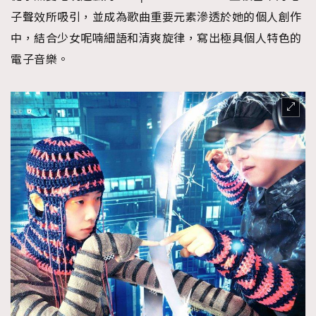
時裝心理學
2
子聲效所吸引，並成為歌曲重要元素滲透於她的個人創作
當巨蟹座遇上處女座 Tyson Yoshi x 林家謙
煲劇日常
中，結合少女呢喃細語和清爽旋律，寫出極具個人特色的
334
電子音樂。
玩物壯志
1
本人已詳閱並同意遵守本文列明條款及細則。 請瀏覽
(
nmg.com.hk/privacy
) 閱讀本公司的私隱政策聲明。
本人願意接收新傳媒集團的最新消息及其他宣傳資訊，本人同意
新傳媒集團使用本人的個人資料於任何推廣用途。