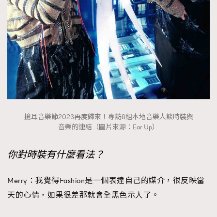
About us
Collaboration Opportunity
Disclaimer
Privacy
New Media Group
|
Madame Figaro editions:
France
|
Greece
|
Japan
|
Portugal
|
Spain
搶耳音樂節2023再度歸來！專訪8組本地音樂人談時裝與
音樂的連結（圖片來源：Ear Up）
你對時裝有什麼看法？
Merry：我覺得Fashion是一個表達自己的媒介，很反映當
天的心情，如果很差那就會全黑色示人了。