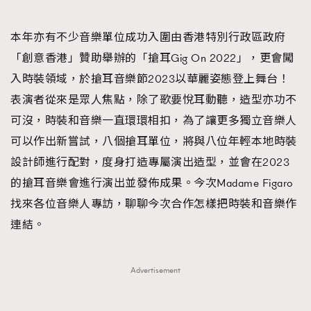
FigaroFrancais
41
FigaroGadget
1
本年亦有不少音樂單位成功入圍由香港特別行政區政府
FigaroHealth
647
「創意香港」贊助舉辦的「搶耳Gig On 2022」，更會闖
FigaroHub
入時裝領域，於搶耳音樂節2023以華麗姿態登上舞台！
128
表演者從來是眾人焦點，除了歌要悅耳動聽，造型亦功不
FigaroIcon
68
法國五月French May專訪四位香港文藝代表
可沒，時裝和音樂一直環環相扣，為了讓更多獨立音樂人
FigaroInsight
156
可以作出新嘗試，八個搶耳單位，將與八位年輕本地時裝
FigaroIssue
271
設計師進行配對，度身打造專屬演出造型，並會在2023
FigaroJewellery
87
的搶耳音樂會進行演出並發佈成果。今次Madame Figaro
FigaroLifestyle
230
找來各位音樂人專訪，聊聊今次合作怎樣把時裝和音樂作
FigaroLove
89
連結。
FigaroMasterclass
20
FigaroMusic
90
FigaroStyle
Advertisement
89
#FigaroIssue 容祖兒封面專訪｜追逐歌手夢
FigaroSubculture
14