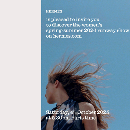
AFrenchMind
D