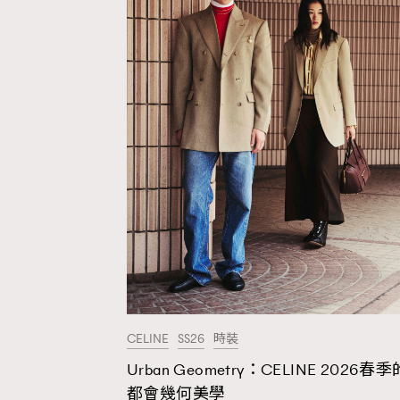
Wellness
Paris
Hommes
CELINE
SS26
時裝
Urban Geometry：CELINE 2026春季
都會幾何美學