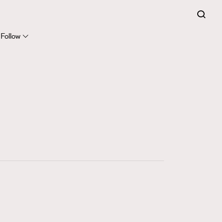
Follow
416
FigaroAstrology
424
FigaroBeauty