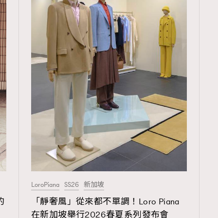
103
EmpowerF
191
FashionWeek
308
FigaroAesthetic
LoroPiana
SS26
新加坡
的
「靜奢風」從來都不單調！Loro Piana
在新加坡舉行2026春夏系列發布會