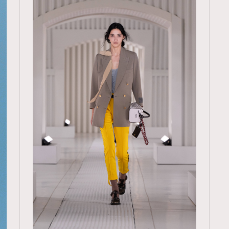
TRENDING
ressLikeAParisienne
Empower
FigaroAesthetic