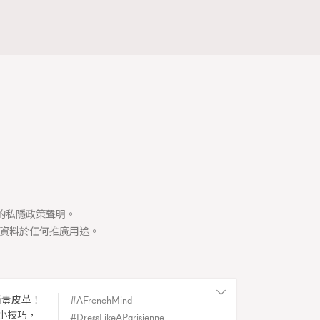
司的私隱政策聲明。
資料於任何推廣用途。
消毒皮革！
AFrenchMind
Y
小技巧，
DressLikeAParisienne