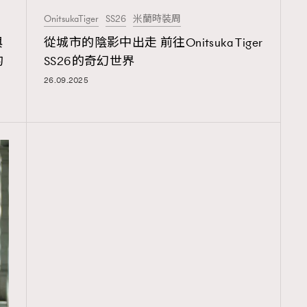
OnitsukaTiger
SS26
米蘭時裝周
與
從城市的陰影中出走 前往Onitsuka Tiger
的
SS26的奇幻世界
26.09.2025
覽(
nmg.com.hk/privacy
) 閱讀本
資訊，本人同意新傳媒集團使用