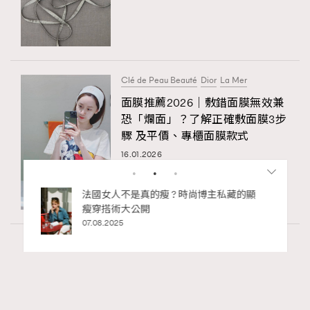
Clé de Peau Beauté
Dior
La Mer
面膜推薦2026｜敷錯面膜無效兼
恐「爛面」？了解正確敷面膜3步
驟 及平價、專櫃面膜款式
16.01.2026
私藏的顯
別再用酒精消毒皮革！6個清潔手袋小技
巧，讓你更愛惜你的手袋
02.06.2025
Art
7.2k views
8月香港藝術展覽：香港故宮文化博物館《城
RECOMMENDED