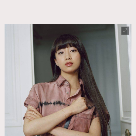
FigaroFrancais
41
FigaroGadget
1
FigaroHealth
647
FigaroHub
128
FigaroIcon
68
法國五月French May專訪四位香港文藝代表
FigaroInsight
156
FigaroIssue
271
FigaroJewellery
87
FigaroLifestyle
230
FigaroLove
89
FigaroMasterclass
20
FigaroMusic
90
FigaroStyle
89
#FigaroIssue 容祖兒封面專訪｜追逐歌手夢
FigaroSubculture
14