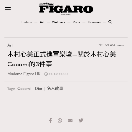
Fashion
Art
Wellness
Paris
Hommes
Fashion
Art
59.45k views
Art
木村心美正式進軍樂壇—關於木村心美
Cocomi的3件事
Wellness
Madame Figaro HK
20.03.2020
Karena Lam is On Our Cover
Cocomi
Dior
名人故事
Tags:
Paris
Hommes