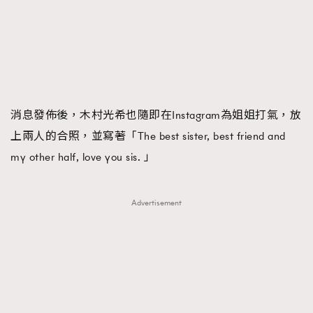
時裝心理學
2
當巨蟹座遇上處女座 Tyson Yoshi x 林家謙
煲劇日常
334
玩物壯志
1
消息發佈後，木村光希也隨即在Instagram為姐姐打氣，放
上兩人的合照，並寫著「The best sister, best friend and
my other half, love you sis. 」
本人已詳閱並同意遵守本文列明條款及細則。 請瀏覽
Advertisement
(
nmg.com.hk/privacy
) 閱讀本公司的私隱政策聲明。
本人願意接收新傳媒集團的最新消息及其他宣傳資訊，本人同意
新傳媒集團使用本人的個人資料於任何推廣用途。