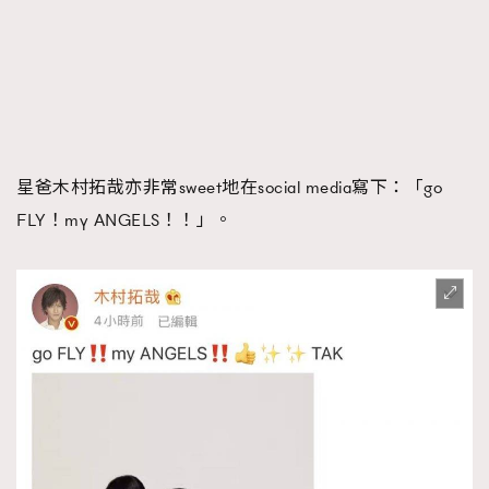
About us
Collaboration Opportunity
Disclaimer
Privacy
New Media Group
|
Madame Figaro editions:
France
|
Greece
|
Japan
|
Portugal
|
Spain
星爸木村拓哉亦非常sweet地在social media寫下：「go
FLY！my ANGELS！！」。