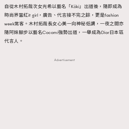
自從木村拓哉次女光希以藝名「Kōki」出道後，隨即成為
TRENDING
時尚界當紅it girl，廣告、代言接不完之餘，更是fashion
#FigaroExhibition 群星力撐MF X Leung Mo《See
AFrenchMind
3
week常客。木村拓哉長女心美一向神秘低調，一夜之間亦
You In My Dream》展覽
DressLikeAParisienne
1
隨阿妹腳步以藝名Cocomi強勢出道，一舉成為Dior日本區
EmpowerF
103
代言人。
FashionWeek
191
FigaroAesthetic
308
Advertisement
FigaroAstrology
416
FigaroBeauty
424
FigaroBeautyRitual
7
FigaroCeleb
547
#FigaroExhibition Wyman 揭曉 Figaro Exhibition
FigaroCinéma
281
第二站！
FigaroDigitalCover
17
FigaroExhibition
12
FigaroExpert
1