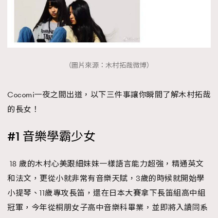
（圖片來源：木村拓哉微博）
TRENDING
Cocomi一夜之間出道，以下三件事讓你瞬間了解木村拓哉
AFrenchMind
DressLikeAParisienne
的長女！
EmpowerF
FashionWeek
FigaroAesthetic
#1 音樂學霸少女
18 歲的木村心美跟細妹妹一樣語言能力超強，精通英文
和法文，更從小就非常有音樂天賦，3歲的時候就開始學
小提琴、11歲專攻長笛，還在日本大賽拿下長笛組高中組
冠軍，今年從桐朋女子高中音樂科畢業，並即將入讀同系