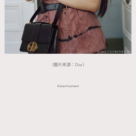
FigaroTalk
48
FigaroWatch
83
Grooming&Fitness
38
HommesFashion
2
HommeStyle
132
NoBagNoLife
349
People
53
#FigaroIssue 專訪陳漢娜Hanna與Takuro｜模特
（圖片來源：Dior）
TheFrenchWay
145
情侶談愛情
VAxChowSangSang
4
WatchesWonder&Beyond
Advertisement
21
WatchesWonder&Beyond
1
向ChanelN°5致敬
1
大時代小事情
42
時尚熱話
537
時尚配飾
297