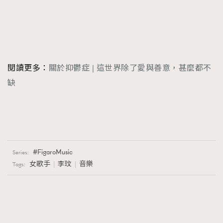
閱讀更多：
關於抑鬱症 | 這世界除了愛與善意，甚麼都不
缺
FigaroMusic
Series:
女歌手
李玟
音樂
Tags: