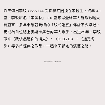
TRENDING
昨天傳出李玟 Coco Lee 受抑鬱症困擾在家輕生，終年 48
#FigaroExhibition 群星力撐MF X Leung Mo《See
AFrenchMind
3
歲。李玟原名「李美林」，18歲奪得全球華人新秀歌唱大
You In My Dream》展覽
DressLikeAParisienne
1
賽亞軍，多年來憑著獨特的「玟式唱腔」俘虜不少樂迷，
EmpowerF
103
更成為首位踏上奧斯卡舞台的華人歌手。出道29年，李玟
FashionWeek
191
帶來〈我依然是你的情人〉、〈Di Da Di〉、〈過完冬
FigaroAesthetic
308
季〉等多首經典之作品，一起來回顧她的演藝之路。
FigaroAstrology
416
FigaroBeauty
424
Advertisement
FigaroBeautyRitual
7
FigaroCeleb
547
#FigaroExhibition Wyman 揭曉 Figaro Exhibition
FigaroCinéma
281
第二站！
FigaroDigitalCover
17
FigaroExhibition
12
FigaroExpert
1