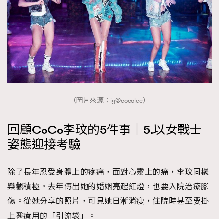
（圖片來源：ig@cocolee）
回顧CoCo李玟的5件事｜5.以女戰士
姿態迎接考驗
除了長年忍受身體上的疼痛，面對心靈上的痛，李玟同樣
樂觀積極。去年傳出她的婚姻亮起紅燈，也要入院治療腳
傷。從她分享的照片，可見她日漸消瘦，住院時甚至要掛
上醫療用的「引流袋」。