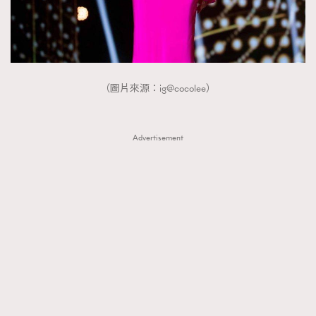
（圖片來源：ig@cocolee）
Advertisement