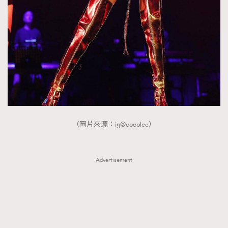
FigaroTalk
48
FigaroWatch
83
Grooming&Fitness
38
HommesFashion
2
HommeStyle
132
NoBagNoLife
349
People
53
#FigaroIssue 專訪陳漢娜Hanna與Takuro｜模特
TheFrenchWay
145
情侶談愛情
（圖片來源：ig@cocolee）
VAxChowSangSang
4
WatchesWonder&Beyond
21
WatchesWonder&Beyond
Advertisement
1
向ChanelN°5致敬
1
大時代小事情
42
時尚熱話
537
時尚配飾
297