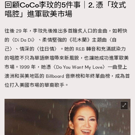
回顧CoCo李玟的5件事｜2. 憑「玟式
唱腔」進軍歐美市場
往後 29 年，李玟先後推出多首膾炙人口的金曲，如輕快
的〈Di Da Di〉、柔情堅強的《花木蘭》主題曲〈自
己〉、情深的〈往日情〉。她的 R&B 轉音和充滿感染力
的唱腔不只為華語樂壇帶來新風貌，也讓她成功進軍歐美
市場。1999 年，她憑〈Do You Want My Love〉一曲登上
澳洲和英美地區的 Billboard 音樂榜和年終單曲榜，成為首
位打入美國市場的華裔歌手。