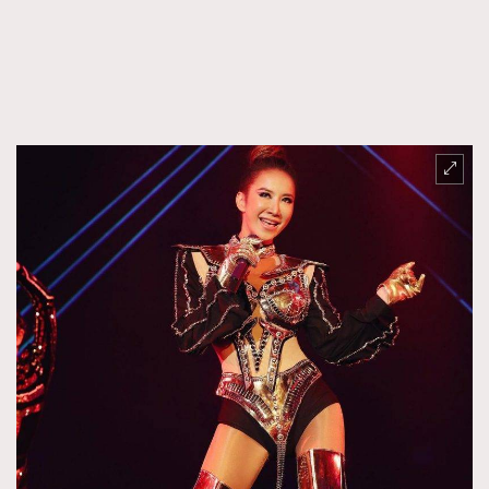
FigaroFrancais
41
FigaroGadget
1
FigaroHealth
647
FigaroHub
128
FigaroIcon
68
法國五月French May專訪四位香港文藝代表
FigaroInsight
156
FigaroIssue
271
FigaroJewellery
87
FigaroLifestyle
230
FigaroLove
89
FigaroMasterclass
20
FigaroMusic
90
FigaroStyle
89
#FigaroIssue 容祖兒封面專訪｜追逐歌手夢
FigaroSubculture
14