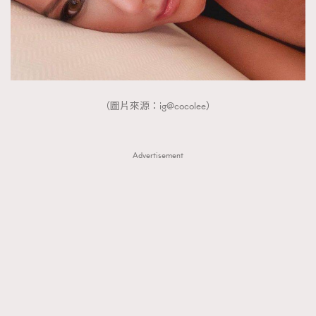
（圖片來源：ig@cocolee）
Advertisement