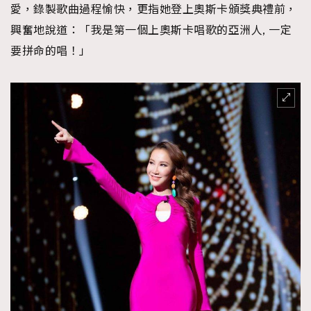
愛，錄製歌曲過程愉快，更指她登上奧斯卡頒獎典禮前，
興奮地說道：「我是第一個上奧斯卡唱歌的亞洲人, 一定
要拼命的唱！」