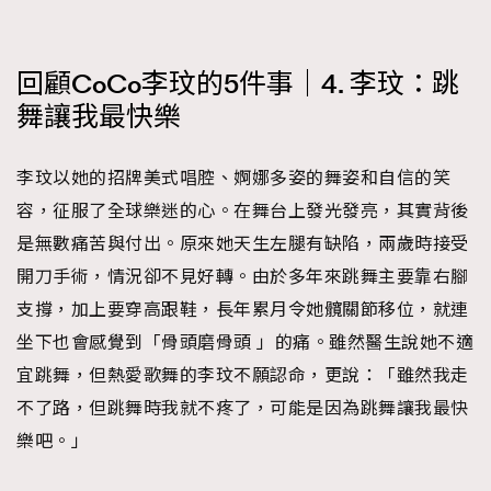
回顧CoCo李玟的5件事｜4. 李玟：跳
舞讓我最快樂
李玟以她的招牌美式唱腔、婀娜多姿的舞姿和自信的笑
容，征服了全球樂迷的心。在舞台上發光發亮，其實背後
是無數痛苦與付出。原來她天生左腿有缺陷，兩歲時接受
TRENDING
開刀手術，情況卻不見好轉。由於多年來跳舞主要靠右腳
AFrenchMind
DressLikeAParisienne
支撐，加上要穿高跟鞋，長年累月令她髖關節移位，就連
EmpowerF
FashionWeek
FigaroAesthetic
坐下也會感覺到「骨頭磨骨頭 」的痛。雖然醫生說她不適
宜跳舞，但熱愛歌舞的李玟不願認命，更說：「雖然我走
不了路，但跳舞時我就不疼了，可能是因為跳舞讓我最快
樂吧。」