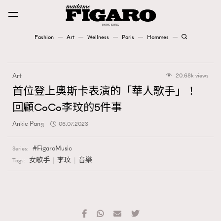
Fashion
Art
Wellness
Paris
Hommes
Fashion
Art
20.68k views
Art
首位登上奧斯卡表演的「華人歌手」！
回顧CoCo李玟的5件事
Wellness
Ankie Pang
06.07.2023
Karena Lam is On Our Cover
FigaroMusic
Series:
Paris
女歌手
李玟
音樂
Tags:
Hommes