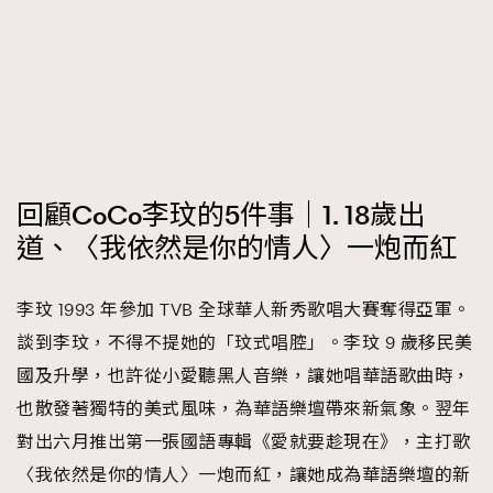
時裝心理學
2
當巨蟹座遇上處女座 Tyson Yoshi x 林家謙
煲劇日常
334
玩物壯志
1
回顧CoCo李玟的5件事｜1. 18歲出
道、〈我依然是你的情人〉一炮而紅
本人已詳閱並同意遵守本文列明條款及細則。 請瀏覽
李玟 1993 年參加 TVB 全球華人新秀歌唱大賽奪得亞軍。
(
nmg.com.hk/privacy
) 閱讀本公司的私隱政策聲明。
談到李玟，不得不提她的「玟式唱腔」。李玟 9 歲移民美
本人願意接收新傳媒集團的最新消息及其他宣傳資訊，本人同意
新傳媒集團使用本人的個人資料於任何推廣用途。
國及升學，也許從小愛聽黑人音樂，讓她唱華語歌曲時，
也散發著獨特的美式風味，為華語樂壇帶來新氣象。翌年
對出六月推出第一張國語專輯《愛就要趁現在》，主打歌
〈我依然是你的情人〉一炮而紅，讓她成為華語樂壇的新