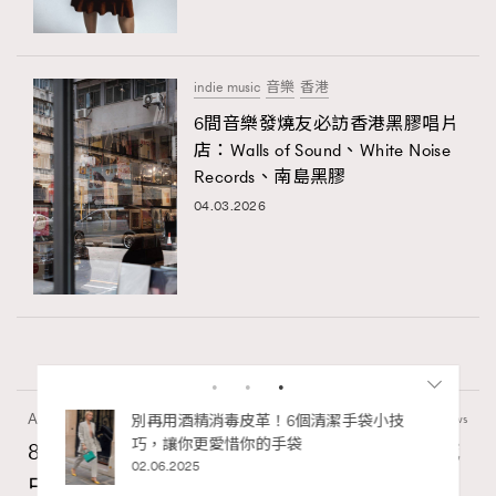
indie music
音樂
香港
6間音樂發燒友必訪香港黑膠唱片
店：Walls of Sound、White Noise
Records、南島黑膠
04.03.2026
Art
7.2k views
私藏的顯
別再用酒精消毒皮革！6個清潔手袋小技
巧，讓你更愛惜你的手袋
8月香港藝術展覽：香港故宮文化博物館《城
02.06.2025
中一日》、遊戲迷必訪《游於藝乎》、《西