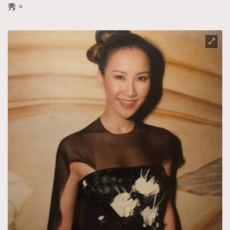
秀。
About us
Collaboration Opportunity
Disclaimer
Privacy
New Media Group
|
Madame Figaro editions:
France
|
Greece
|
Japan
|
Portugal
|
Spain