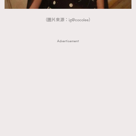
（圖片來源：ig@cocolee）
Advertisement