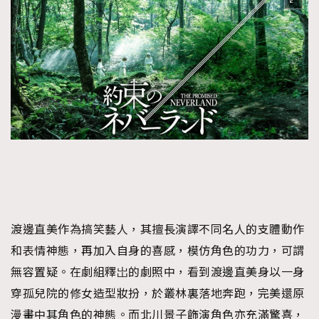
AFrenchMind
DressLikeAParisienne
EmpowerF
FashionWeek
FigaroAesthetic
渡邊直美作為搞笑藝人，其擅長演譯不同名人的支體動作
和表情神態，再加入自身的喜感，模仿角色的功力，可謂
無容置疑。在劇組釋岀的劇照中，看到渡邊直美身以一身
穿孤兒院的修女造型妝扮，於叢林裏落地奔跑，完美還原
漫畫中其角色的神態。而北川景子飾演角色亦充滿驚喜，