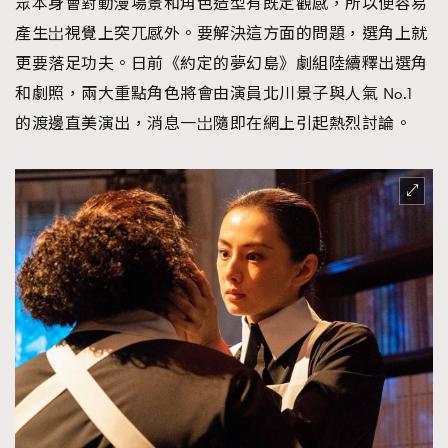
眾本身會對動漫場景和角色造型有既定觀感，所以便容易
About us
Collaboration Opportunity
Disclaimer
Privacy
產生岀視覺上突兀感外。要解決這方面的問題，選角上就
New Media Group
|
Madame Figaro editions:
France
|
Greece
更要落足功夫。日前《約定的夢幻島》劇組陸續釋出選角
|
Japan
|
Portugal
|
Spain
和劇照，兩大重點角色將會由演員北川景子與人氣 No.1
的渡邊直美演出，消息一岀隨即在網上引起熱烈討論。