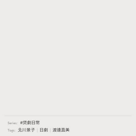
煲劇日常
Series:
北川景子
日劇
渡邊直美
Tags: