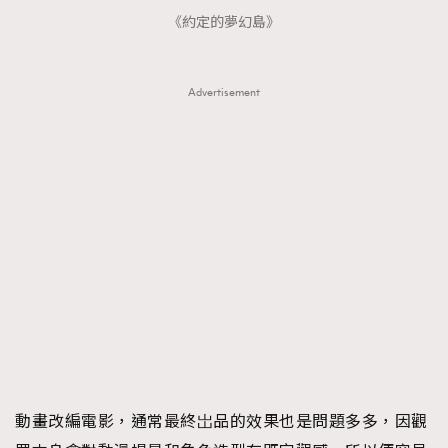
時裝心理學
《約定的夢幻島》
2
當巨蟹座遇上處女座 Tyson Yoshi x 林家謙
煲劇日常
334
玩物壯志
1
Advertisement
本人已詳閱並同意遵守本文列明條款及細則。 請瀏覽
(
nmg.com.hk/privacy
) 閱讀本公司的私隱政策聲明。
本人願意接收新傳媒集團的最新消息及其他宣傳資訊，本人同意
新傳媒集團使用本人的個人資料於任何推廣用途。
動畫改編電影，通常最終岀品的效果也是問題多多，因觀