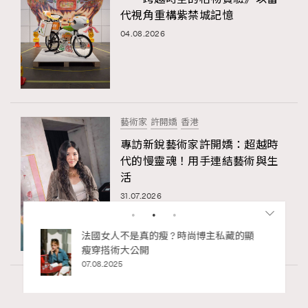
代視角重構紫禁城記憶
04.08.2026
藝術家
許開嬌
香港
專訪新銳藝術家許開嬌：超越時
代的慢靈魂！用手連結藝術與生
活
31.07.2026
bb安
法國女人不是真的瘦 ? 時尚博主私藏的顯
ife
瘦穿搭術大公開
術展香港
07.08.2025