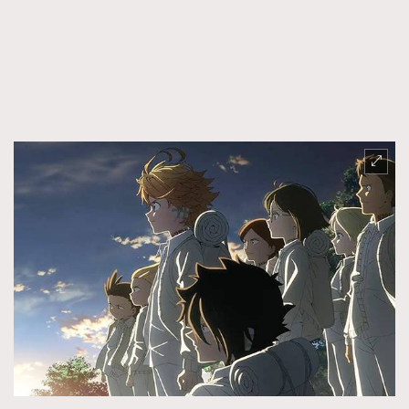
FigaroTalk
48
FigaroWatch
83
Grooming&Fitness
38
HommesFashion
2
HommeStyle
132
NoBagNoLife
349
People
53
#FigaroIssue 專訪陳漢娜Hanna與Takuro｜模特
TheFrenchWay
145
情侶談愛情
VAxChowSangSang
4
WatchesWonder&Beyond
21
WatchesWonder&Beyond
1
向ChanelN°5致敬
1
大時代小事情
42
時尚熱話
537
時尚配飾
297