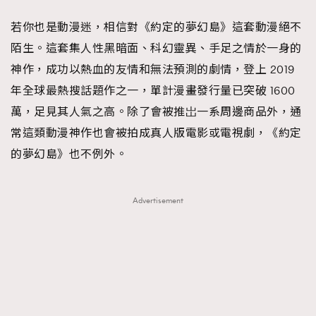
FigaroFrancais
41
若你也是動漫迷，相信對《約定的夢幻島》這套動漫絕不
FigaroGadget
1
陌生。這套集人性黑暗面、科幻靈異、手足之情於一身的
FigaroHealth
647
神作，成功以熱血的友情和無法預測的劇情，登上 2019
FigaroHub
128
年全球最熱搜話題作之一，單計漫畫發行量已突破 1600
FigaroIcon
68
萬，足見其人氣之高。除了會被推岀一系周邊商品外，通
法國五月French May專訪四位香港文藝代表
FigaroInsight
156
常這類動漫神作也會被拍成真人版電影或電視劇，《約定
FigaroIssue
271
的夢幻島》也不例外。
FigaroJewellery
87
FigaroLifestyle
230
Advertisement
FigaroLove
89
FigaroMasterclass
20
FigaroMusic
90
FigaroStyle
89
#FigaroIssue 容祖兒封面專訪｜追逐歌手夢
FigaroSubculture
14