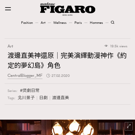
Fashion
Art
Wellness
Paris
Hommes
Fashion
Art
19.5k views
Art
渡邊直美神還原｜完美演繹動漫神作《約
定的夢幻島》角色
Wellness
CentralBlogger_MF
27.02.2020
Karena Lam is On Our Cover
煲劇日常
Series:
Paris
北川景子
日劇
渡邊直美
Tags:
Hommes