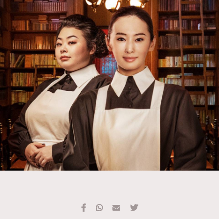
TRENDING
#FigaroExhibition 群星力撐MF X Leung Mo《See
AFrenchMind
3
You In My Dream》展覽
DressLikeAParisienne
1
EmpowerF
103
FashionWeek
191
FigaroAesthetic
308
FigaroAstrology
417
FigaroBeauty
424
FigaroBeautyRitual
7
FigaroCeleb
547
#FigaroExhibition Wyman 揭曉 Figaro Exhibition
FigaroCinéma
281
第二站！
FigaroDigitalCover
17
FigaroExhibition
12
FigaroExpert
1