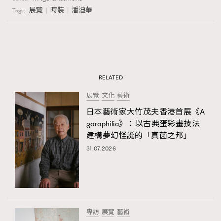
展覽
時裝
潘迪華
Tags:
RELATED
展覽
文化
藝術
日本藝術家大竹茂夫香港首展《A
goraphilia》：以古典蛋彩畫技法
建構夢幻怪誕的「真菌之邦」
31.07.2026
專訪
展覽
藝術