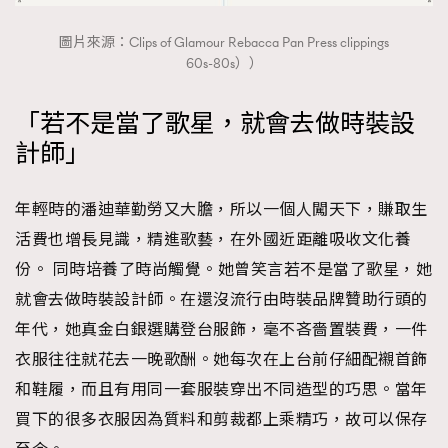
圖片來源：Clips of Glamour Rebacca Pan Press clippings
60s-80s））
「若不是當了歌星，就會去做時裝設
計師」
年輕時的潘迪華勤勞又大膽，所以一個人闖天下，賺取生
活費也增長見識，精進歌藝，在外國近距離吸收文化養
份。 同時培養了時尚觸覺。她曾笑言若不是當了歌星，她
就會去做時裝設計師。在還沒流行由時裝品牌贊助行頭的
年代，她真金白銀選購登台服飾，毫不吝嗇置裝費，一件
衣服往往就花去一晚歌酬。她每次在上台前仔細配襯首飾
和鞋履，而且有用同一套服裝穿出不同造型的巧思。當年
買下的很多衣服因為質料和剪裁都上乘精巧，故可以保存