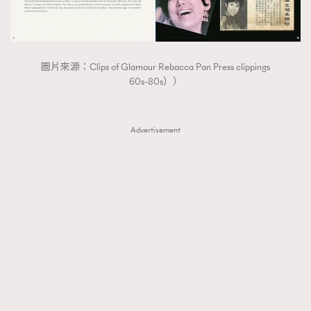
圖片來源：Clips of Glamour Rebacca Pan Press clippings
60s-80s））
Advertisement