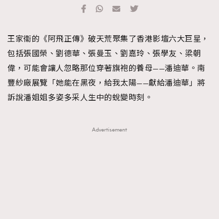
TRENDING
#FigaroExhibition 群星力撐MF X Leung Mo《See
AFrenchMind
3
王家衞的《阿飛正傳》破天荒聚集了香港影壇六大巨星，
You In My Dream》展覽
DressLikeAParisienne
1
包括張國榮、劉德華、張曼玉、劉嘉玲、張學友、梁朝
EmpowerF
103
偉，可能會讓人忽略那位穿著旗袍的養母——潘迪華。南
FashionWeek
191
豐紗廠展覽「她能在黑夜，給我太陽——獻給潘迪華」將
FigaroAesthetic
308
訴說潘姐姐多姿多采人生中的蛻變時刻。
FigaroAstrology
415
FigaroBeauty
424
Advertisement
FigaroBeautyRitual
7
FigaroCeleb
547
#FigaroExhibition Wyman 揭曉 Figaro Exhibition
FigaroCinéma
281
第二站！
FigaroDigitalCover
17
FigaroExhibition
12
FigaroExpert
1