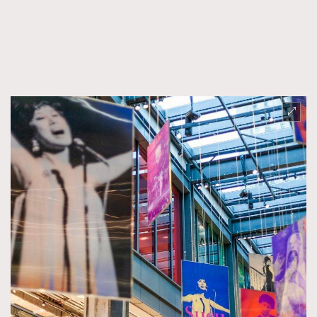
FigaroFrancais
41
FigaroGadget
1
FigaroHealth
647
FigaroHub
128
FigaroIcon
68
法國五月French May專訪四位香港文藝代表
FigaroInsight
156
FigaroIssue
270
FigaroJewellery
86
FigaroLifestyle
230
FigaroLove
89
FigaroMasterclass
20
FigaroMusic
90
FigaroStyle
89
#FigaroIssue 容祖兒封面專訪｜追逐歌手夢
FigaroSubculture
14