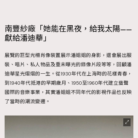
時裝心理學
2
當巨蟹座遇上處女座 Tyson Yoshi x 林家謙
煲劇日常
334
玩物壯志
1
南豐紗廠「她能在黑夜，給我太陽——
獻給潘迪華」
展覽的巨型光柵肖像裝置展示潘姐姐的身影，還會展出服
裝、唱片、私人物品及重未曝光的錄像片段等等，回顧潘
迪華星光熠熠的一生。從1930年代在上海時的花樣青春，
到1940年代抵港的早期歲月、1950至1960年代建立蜚聲
本人已詳閱並同意遵守本文列明條款及細則。 請瀏覽
(
nmg.com.hk/privacy
) 閱讀本公司的私隱政策聲明。
國際的音樂事業，其實潘姐姐不同年代的影視作品也反映
本人願意接收新傳媒集團的最新消息及其他宣傳資訊，本人同意
了當時的潮流變遷。
新傳媒集團使用本人的個人資料於任何推廣用途。