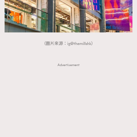
FigaroTalk
48
FigaroWatch
83
Grooming&Fitness
38
HommesFashion
2
HommeStyle
132
（圖片來源：ig@themillshk）
NoBagNoLife
349
People
53
#FigaroIssue 專訪陳漢娜Hanna與Takuro｜模特
Advertisement
TheFrenchWay
145
情侶談愛情
VAxChowSangSang
4
WatchesWonder&Beyond
21
WatchesWonder&Beyond
1
向ChanelN°5致敬
1
大時代小事情
42
時尚熱話
537
時尚配飾
297