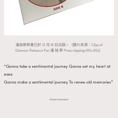
潘迪華新書已於 12 月 16 日出版。（圖片來源：Clips of
Glamour Rebacca Pan 潘 迪 華 Press clippings 60s-80s）
“Gonna take a sentimental journey Gonna set my heart at
ease
Gonna make a sentimental journey To renew old memories⋯”
Advertisement