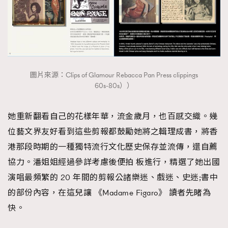
圖片來源：Clips of Glamour Rebacca Pan Press clippings
60s-80s））
她重新翻看自己的花樣年華，流金歲月，也百感交織。幾
位藝文界友好看到這些剪報都鼓勵她將之輯理成書，將香
港那段時期的一種獨特流行文化歷史保存並流傳，還自薦
協力。潘姐姐經過參詳考慮後便拍 板進行，精選了她出國
演唱最頻繁的 20 年間的剪報公諸樂迷、戲迷、史迷;書中
的部份內容，在這兒讓 《Madame Figaro》 讀者先睹為
快。