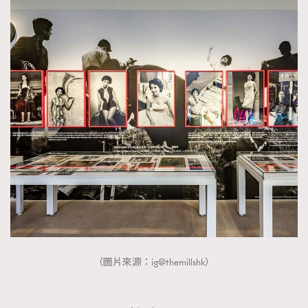
About us
Collaboration Opportunity
Disclaimer
Privacy
New Media Group
|
Madame Figaro editions:
France
|
Greece
|
Japan
|
Portugal
|
Spain
（圖片來源：ig@themillshk）