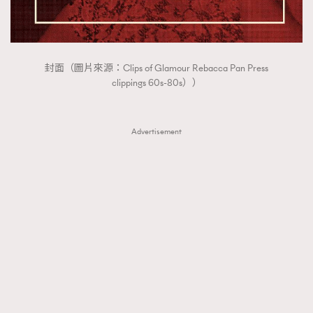
封面（圖片來源：Clips of Glamour Rebacca Pan Press
clippings 60s-80s））
Advertisement