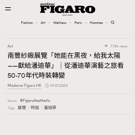
Fashion
Art
Wellness
Paris
Hommes
Fashion
Art
7.75k views
Art
南豐紗廠展覽「她能在黑夜，給我太陽
——獻給潘迪華」｜從潘迪華演藝之旅看
Wellness
50-70年代時裝轉變
Karena Lam is On Our Cover
Madame Figaro HK
07.07.2023
Paris
FigaroAesthetic
Series:
展覽
時裝
潘迪華
Tags:
Hommes