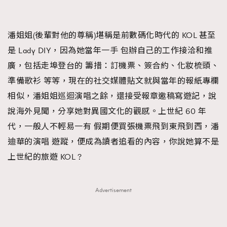
潘姐姐(後輩對他的尊稱)堪稱是前數碼化時代的 KOL 甚至
是 Lady DIY，因為她當年一手 包辦自己的工作接洽和推
廣，包括走埠登台的 籌措：訂機票、簽合約、化妝梳頭、
準備歌衫 等等，現在的社交媒體貼文就與當年的報紙專欄
相似，潘姐姐巡迴演唱之餘，還接受報章邀稿寫遊記，說
說海外見聞，分享她對異國文化的觀感。上世紀 60 年
代，一般人不輕易一有 假期便買張機票飛到東飛到西，潘
迪華的演唱 遊蹤，便成為讀者追看的內容，你說她算不是
上世紀的旅遊 KOL ?
Advertisement