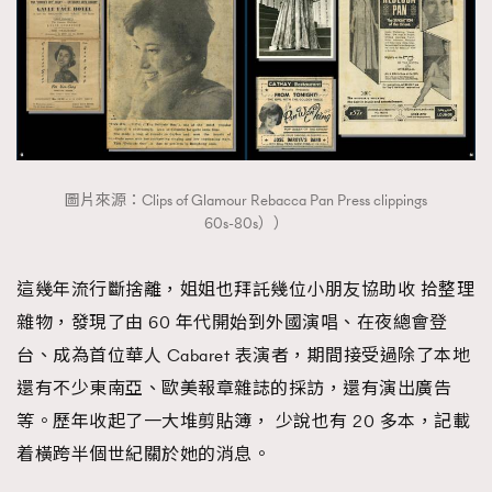
AFrenchMind
DressLikeAParisienne
EmpowerF
FashionWeek
FigaroAesthetic
圖片來源：Clips of Glamour Rebacca Pan Press clippings
60s-80s））
這幾年流行斷捨離，姐姐也拜託幾位小朋友協助收 拾整理
雜物，發現了由 60 年代開始到外國演唱、在夜總會登
台、成為首位華人 Cabaret 表演者，期間接受過除了本地
還有不少東南亞、歐美報章雜誌的採訪，還有演出廣告
等。歷年收起了一大堆剪貼簿， 少說也有 20 多本，記載
着橫跨半個世紀關於她的消息。