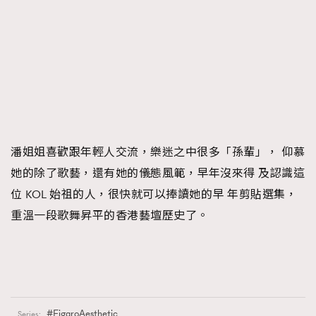
潘姐姐喜歡跟年輕人交流，樂迷之中很多「孫輩」， 仰慕
她的除了歌藝，還有她的儀態風範，早年沒來得 及認識這
位 KOL 始祖的人，很快就可以捧讀她的早 年剪貼選集，
重溫一段歌舞昇平的香港藝壇歷史了。
FigaroAesthetic
Series: