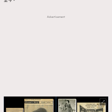
至今。
Advertisement
TRENDING