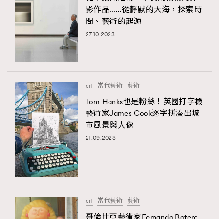
影作品……從靜默的大海，探索時
間、藝術的起源
27.10.2023
art
當代藝術
藝術
Tom Hanks也是粉絲！英國打字機
藝術家James Cook逐字拼湊出城
市風景與人像
21.09.2023
art
當代藝術
藝術
哥倫比亞藝術家Fernando Botero