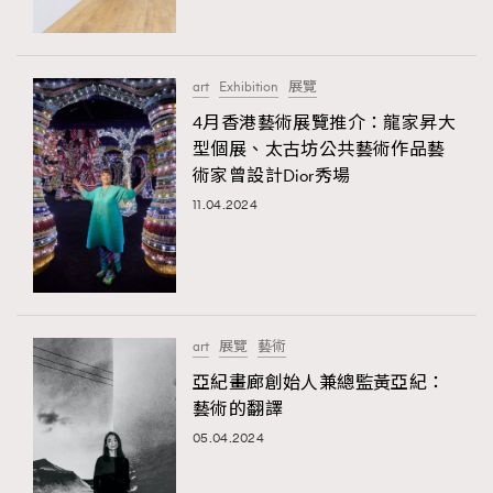
About us
Collaboration Opportunity
Disclaimer
Privacy
New Media Group
|
Madame Figaro editions:
France
|
Greece
art
Exhibition
展覽
|
Japan
|
Portugal
|
Spain
4月香港藝術展覽推介：龍家昇大
型個展、太古坊公共藝術作品藝
術家曾設計Dior秀場
11.04.2024
art
展覽
藝術
亞紀畫廊創始人兼總監黃亞紀：
藝術的翻譯
05.04.2024