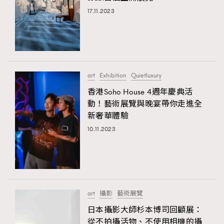
17.11.2023
art
Exhibition
Quietluxury
香港Soho House 4週年慶典活
動！藝術展覽與晚宴帶你走進全
新奢華體驗
10.11.2023
art
攝影
藝術展覽
日本攝影大師杉本博司回顧展：
從不拍攝活物、不使用相機的攝