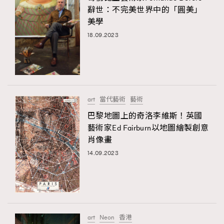
辭世：不完美世界中的「圓美」
美學
18.09.2023
art
當代藝術
藝術
巴黎地圖上的奇洛李維斯！英國
藝術家Ed Fairburn以地圖繪製創意
肖像畫
14.09.2023
art
Neon
香港