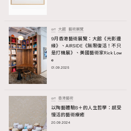
TRENDING
#FigaroExhibition 群星力撐MF X Leung Mo《See
AFrenchMind
3
You In My Dream》展覽
DressLikeAParisienne
1
art
大館
藝術展覽
EmpowerF
103
9月香港藝術展覽：大館《光影邊
緣》、AIRSIDE《無限復活！不只
FashionWeek
191
是打機展》、美國藝術家Rick Low
FigaroAesthetic
308
e
FigaroAstrology
416
01.09.2025
FigaroBeauty
424
FigaroBeautyRitual
7
FigaroCeleb
547
#FigaroExhibition Wyman 揭曉 Figaro Exhibition
art
香港藝術
FigaroCinéma
281
第二站！
以陶藝體驗B＋的人生哲學：感受
FigaroDigitalCover
17
慢活的藝術療癒
FigaroExhibition
12
20.09.2024
FigaroExpert
1