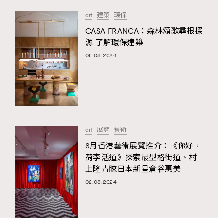
FigaroTalk
48
art
建築
環保
FigaroWatch
83
CASA FRANCA：森林頌歌尋根探
Grooming&Fitness
38
源 了解環保建築
HommesFashion
2
08.08.2024
HommeStyle
132
NoBagNoLife
349
People
53
#FigaroIssue 專訪陳漢娜Hanna與Takuro｜模特
TheFrenchWay
145
情侶談愛情
VAxChowSangSang
4
art
展覽
藝術
WatchesWonder&Beyond
21
8月香港藝術展覽推介：《你好，
WatchesWonder&Beyond
1
荷李活道》探索最型格街道、村
向ChanelN°5致敬
上隆青睞日本新星倉谷惠美
1
02.08.2024
大時代小事情
42
時尚熱話
537
時尚配飾
297