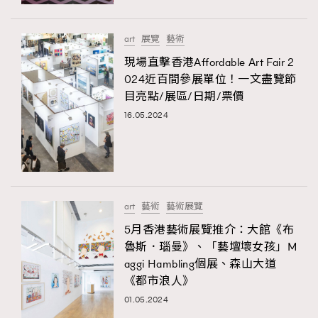
時裝心理學
2
當巨蟹座遇上處女座 Tyson Yoshi x 林家謙
煲劇日常
334
art
展覽
藝術
玩物壯志
1
現場直擊香港Affordable Art Fair 2
024近百間參展單位！一文盡覽節
目亮點/展區/日期/票價
16.05.2024
本人已詳閱並同意遵守本文列明條款及細則。 請瀏覽
art
藝術
藝術展覽
(
nmg.com.hk/privacy
) 閱讀本公司的私隱政策聲明。
本人願意接收新傳媒集團的最新消息及其他宣傳資訊，本人同意
5月香港藝術展覽推介：大館《布
新傳媒集團使用本人的個人資料於任何推廣用途。
魯斯．瑙曼》、「藝壇壞女孩」M
aggi Hambling個展、森山大道
《都市浪人》
01.05.2024