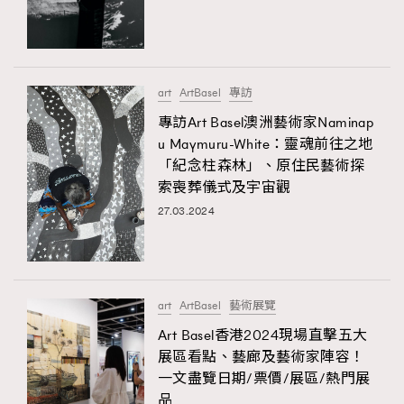
art
ArtBasel
專訪
專訪Art Basel澳洲藝術家Naminap
u Maymuru-White：靈魂前往之地
「紀念柱森林」、原住民藝術探
索喪葬儀式及宇宙觀
27.03.2024
art
ArtBasel
藝術展覽
Art Basel香港2024現場直擊五大
展區看點、藝廊及藝術家陣容！
一文盡覽日期/票價/展區/熱門展
品