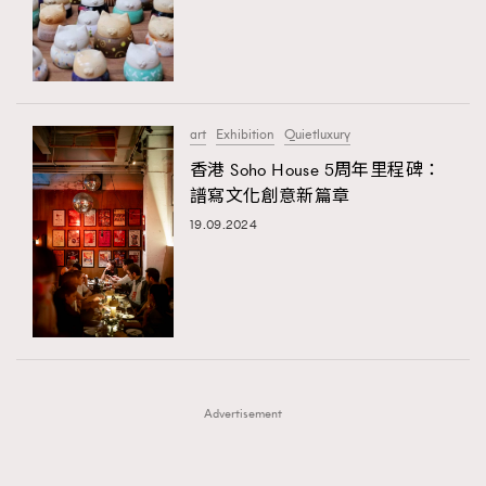
FigaroFrancais
41
FigaroGadget
1
FigaroHealth
647
FigaroHub
128
art
Exhibition
Quietluxury
FigaroIcon
68
香港 Soho House 5周年里程碑：
法國五月French May專訪四位香港文藝代表
FigaroInsight
156
譜寫文化創意新篇章
FigaroIssue
271
19.09.2024
FigaroJewellery
87
FigaroLifestyle
230
FigaroLove
89
FigaroMasterclass
20
FigaroMusic
90
Advertisement
FigaroStyle
89
#FigaroIssue 容祖兒封面專訪｜追逐歌手夢
FigaroSubculture
14