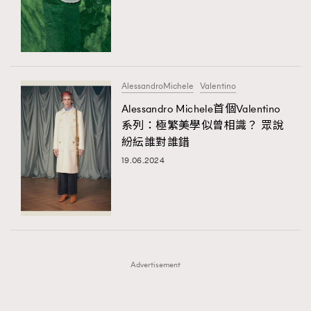
FigaroFrancais
41
FigaroGadget
1
FigaroHealth
647
FigaroHub
128
AlessandroMichele
Valentino
FigaroIcon
68
Alessandro Michele首個Valentino
法國五月French May專訪四位香港文藝代表
FigaroInsight
156
系列：極繁美學似曾相識？ 眾說
紛紜誰對誰錯
FigaroIssue
271
19.06.2024
FigaroJewellery
87
FigaroLifestyle
230
FigaroLove
89
FigaroMasterclass
20
FigaroMusic
90
Advertisement
FigaroStyle
89
#FigaroIssue 容祖兒封面專訪｜追逐歌手夢
FigaroSubculture
14