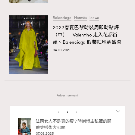
Balenciaga
Hermès
loewe
2022春夏巴黎時裝周即時點評
（中）｜Valentino 走入花都街
頭、Balenciaga 假裝紅地氈盛會
04.10.2021
Advertisement
1
2
私藏的顯
別再用酒精消毒皮革！6個清潔手袋小技
巧，讓你更愛惜你的手袋
02.06.2025