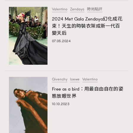
FigaroTalk
48
Valentino
Zendaya
時尚點評
FigaroWatch
83
2024 Met Gala Zendaya幻化成花
Grooming&Fitness
38
束！天生的時裝衣架成新一代百
HommesFashion
2
變天后
HommeStyle
132
07.05.2024
NoBagNoLife
349
People
53
#FigaroIssue 專訪陳漢娜Hanna與Takuro｜模特
TheFrenchWay
145
情侶談愛情
VAxChowSangSang
4
Givenchy
loewe
Valentino
WatchesWonder&Beyond
21
Free as a bird：用最自由自在的姿
WatchesWonder&Beyond
1
態放眼世界
向ChanelN°5致敬
1
10.10.2023
大時代小事情
42
時尚熱話
537
時尚配飾
297