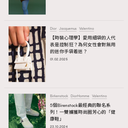
TRENDING
#FigaroExhibition 群星力撐MF X Leung Mo《See
AFrenchMind
3
You In My Dream》展覽
DressLikeAParisienne
1
Dior
Jacquemus
Valentino
EmpowerF
103
【時裝心理學】愛用細袋的人代
表是控制狂？為何女性會對無用
FashionWeek
191
的迷你手袋着迷？
FigaroAesthetic
308
01.02.2025
FigaroAstrology
416
FigaroBeauty
424
FigaroBeautyRitual
7
FigaroCeleb
547
#FigaroExhibition Wyman 揭曉 Figaro Exhibition
Birkenstock
DiorHomme
Valentino
FigaroCinéma
281
第二站！
5個Birenstock最經典的聯名系
FigaroDigitalCover
17
列！一雙擄獲時尚圈芳心的「健
FigaroExhibition
12
康鞋」
FigaroExpert
1
23.10.2024