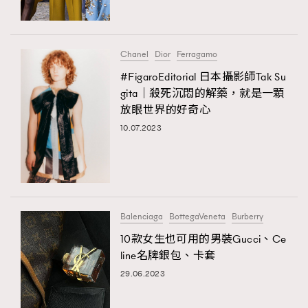
About us
Collaboration Opportunity
Disclaimer
Privacy
New Media Group
|
Madame Figaro editions:
France
|
Greece
Chanel
Dior
Ferragamo
|
Japan
|
Portugal
|
Spain
#FigaroEditorial 日本攝影師Tak Su
gita｜殺死沉悶的解藥，就是一顆
放眼世界的好奇心
10.07.2023
Balenciaga
BottegaVeneta
Burberry
10款女生也可用的男裝Gucci、Ce
line名牌銀包、卡套
29.06.2023