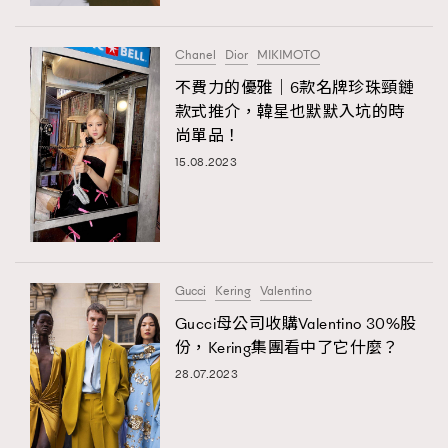
時裝心理學
2
當巨蟹座遇上處女座 Tyson Yoshi x 林家謙
煲劇日常
334
Chanel
Dior
MIKIMOTO
玩物壯志
1
不費力的優雅｜6款名牌珍珠頸鏈
款式推介，韓星也默默入坑的時
尚單品！
15.08.2023
本人已詳閱並同意遵守本文列明條款及細則。 請瀏覽
Gucci
Kering
Valentino
(
nmg.com.hk/privacy
) 閱讀本公司的私隱政策聲明。
本人願意接收新傳媒集團的最新消息及其他宣傳資訊，本人同意
Gucci母公司收購Valentino 30%股
新傳媒集團使用本人的個人資料於任何推廣用途。
份，Kering集團看中了它什麼？
28.07.2023