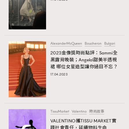
AlexanderMcQueen
Boucheron
Bulgari
2023金像獎時尚點評：Sammi全
黑露背晚裝；Angelal甜美半透視
裙 哪位女星造型讓你過目不忘？
17.04.2023
TissuMarket
Valentino
時尚故事
VALENTINO攜TISSU MARKET實
踐社會責任，延續物料生命