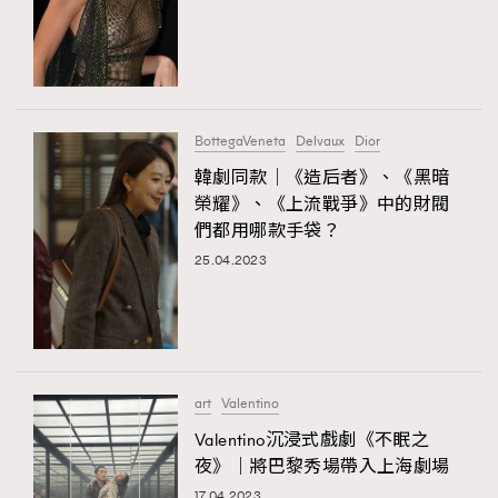
BottegaVeneta
Delvaux
Dior
韓劇同款｜《造后者》、《黑暗
榮耀》、《上流戰爭》中的財閥
們都用哪款手袋？
25.04.2023
TRENDING
AFrenchMind
DressLikeAParisienne
EmpowerF
FashionWeek
FigaroAesthetic
art
Valentino
Valentino沉浸式戲劇《不眠之
夜》｜將巴黎秀場帶入上海劇場
17.04.2023