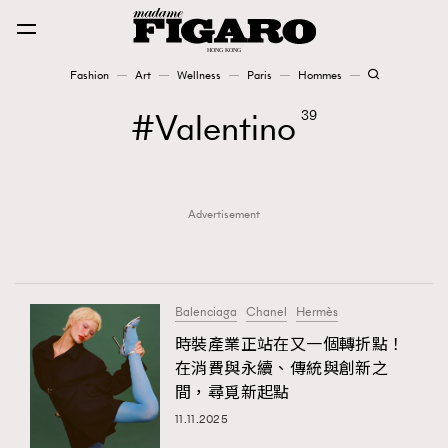
Fashion
Art
Wellness
Paris
Hommes
Fashion
Valentino
39
Art
Advertisement
Wellness
Karena Lam is On Our Cover
Paris
Balenciaga
Chanel
Hermès
時裝產業正站在又一個轉折點！
在消費與永續、傳統與創新之
Hommes
間，尋覓新起點
11.11.2025