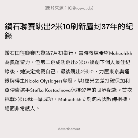
（圖片來源：IG@rosya_dp）
鑽石聯賽跳出2米10刷新塵封37年的紀
錄
鑽石田徑聯賽巴黎站7月初舉行，當時教練希望Mahuchikh
為奧運留力，但第二跳成功跳出2米07後創下個人最佳紀
錄後，她決定挑戰自己，最後跳出2米10，力壓東京奧運
銀牌得主Nicola Olyslagers奪冠，以1厘米之差打破保加利
亞傳奇選手Stefka Kostadinova保持37年的世界紀錄。首次
挑戰2米10就一舉成功，Mahuchikh立刻跑去與教練相擁，
場面非常感人。
Advertisement