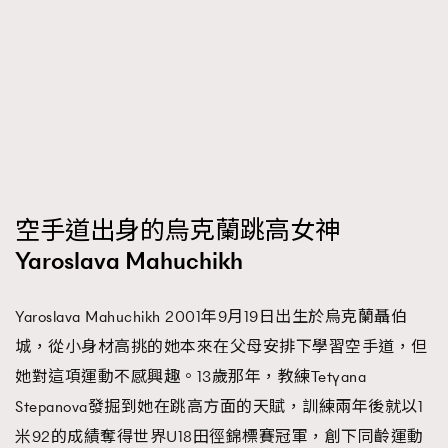
空手道出身的烏克蘭跳高女神
Yaroslava Mahuchikh
Yaroslava Mahuchikh 2001年9月19日出生於烏克蘭聶伯
城，從小身材高挑的她本來在父母安排下學習空手道，但
她對這項運動不感興趣。13歲那年，教練Tetyana
Stepanova發掘到她在跳高方面的天賦，訓練兩年後就以1
米92的成績奪得世界U18田徑錦標賽冠軍，創下同齡運動