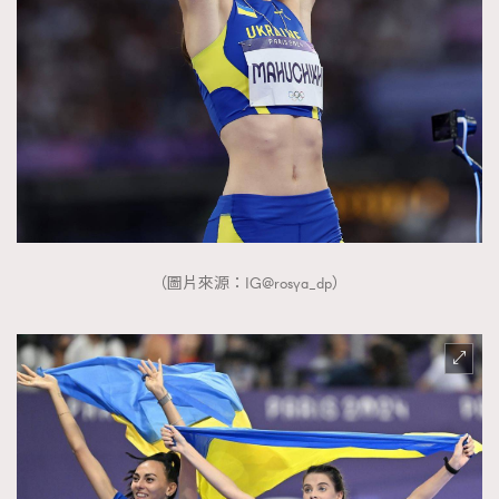
時裝心理學
2
當巨蟹座遇上處女座 Tyson Yoshi x 林家謙
煲劇日常
334
玩物壯志
1
（圖片來源：IG@rosya_dp）
本人已詳閱並同意遵守本文列明條款及細則。 請瀏覽
(
nmg.com.hk/privacy
) 閱讀本公司的私隱政策聲明。
本人願意接收新傳媒集團的最新消息及其他宣傳資訊，本人同意
新傳媒集團使用本人的個人資料於任何推廣用途。