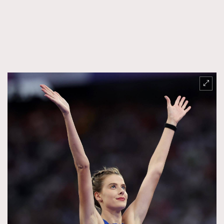
FigaroTalk
48
FigaroWatch
83
Grooming&Fitness
38
HommesFashion
2
HommeStyle
132
NoBagNoLife
349
People
53
#FigaroIssue 專訪陳漢娜Hanna與Takuro｜模特
TheFrenchWay
145
情侶談愛情
VAxChowSangSang
4
WatchesWonder&Beyond
21
WatchesWonder&Beyond
1
向ChanelN°5致敬
1
大時代小事情
42
時尚熱話
537
時尚配飾
297