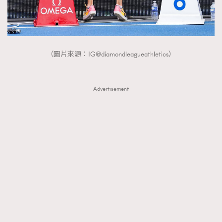
（圖片來源：IG@diamondleagueathletics）
Advertisement