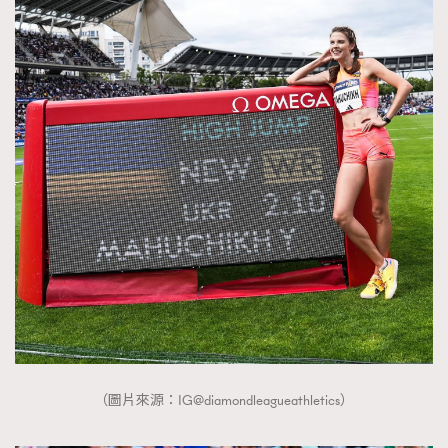
（圖片來源：IG@diamondleagueathletics）