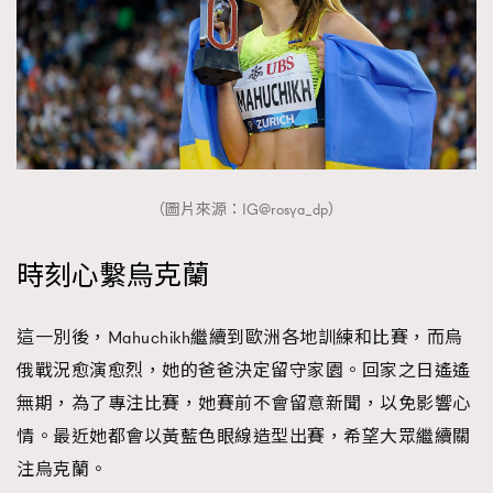
（圖片來源：IG@rosya_dp）
時刻心繫烏克蘭
這一別後，Mahuchikh繼續到歐洲各地訓練和比賽，而烏
俄戰況愈演愈烈，她的爸爸決定留守家園。回家之日遙遙
無期，為了專注比賽，她賽前不會留意新聞，以免影響心
情。最近她都會以黃藍色眼線造型出賽，希望大眾繼續關
注烏克蘭。