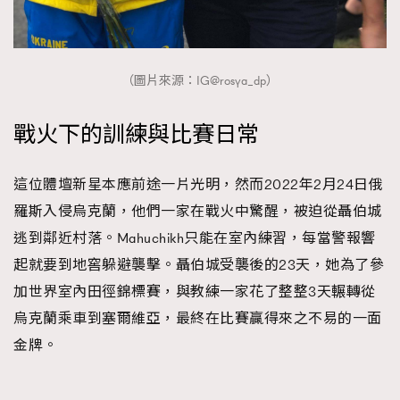
（圖片來源：IG@rosya_dp）
戰火下的訓練與比賽日常
這位體壇新星本應前途一片光明，然而2022年2月24日俄
羅斯入侵烏克蘭，他們一家在戰火中驚醒，被迫從聶伯城
逃到鄰近村落。Mahuchikh只能在室內練習，每當警報響
起就要到地窖躲避襲擊。聶伯城受襲後的23天，她為了參
加世界室內田徑錦標賽，與教練一家花了整整3天輾轉從
烏克蘭乘車到塞爾維亞，最終在比賽贏得來之不易的一面
金牌。