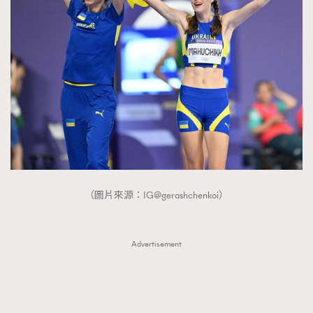
About us
Collaboration Opportunity
Disclaimer
Privacy
New Media Group
|
Madame Figaro editions:
France
|
Greece
|
Japan
|
Portugal
|
Spain
（圖片來源：IG@gerashchenkoi）
Advertisement