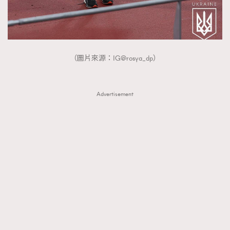
（圖片來源：IG@rosya_dp）
Advertisement