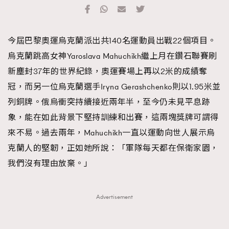
TRENDING
#FigaroExhibition 群星力撐MF X Leung Mo《See
AFrenchMind
3
今屆巴黎奧運烏克蘭派出共140名運動員出戰22個項目。
You In My Dream》展覽
DressLikeAParisienne
1
烏克蘭跳高女神Yaroslava Mahuchikh繼上月在鑽石聯賽刷
EmpowerF
103
新塵封37年的世界紀錄，奧運賽場上再以2米的成績奪
FashionWeek
191
冠，而另一位烏克蘭選手Iryna Gerashchenko則以1.95米並
FigaroAesthetic
308
列銅牌。俄烏衝突持續接近兩年半，至今仍未見平息跡
FigaroAstrology
415
象，能在如此背景下堅持訓練和出賽，這兩塊獎牌可謂得
FigaroBeauty
424
來不易。過去兩年，Mahuchikh一直以運動向世人展示烏
FigaroBeautyRitual
7
克蘭人的堅韌，正如她所說：「軍隊每天都在保衛家園，
FigaroCeleb
547
我們沒有理由放棄。」
#FigaroExhibition Wyman 揭曉 Figaro Exhibition
FigaroCinéma
281
第二站！
FigaroDigitalCover
17
Advertisement
FigaroExhibition
12
FigaroExpert
1