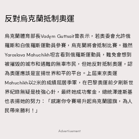
反對烏克蘭抵制奧運
烏克蘭體育部長Vadym Guttsait曾表示，若奧委會允許俄
羅斯和白俄羅斯運動員參賽，烏克蘭將會抵制比賽。雖然
Yaroslava Mahuchikh坦言看到俄羅斯運動員，難免會想到
被摧毀的城市和遇難的無辜市民，但她反對抵制奧運，認
為奧運應該是宣揚世界和平的平台。上屆東京奧運
Mahuchikh以2米的成績屈居季軍，在巴黎奧運前夕刷新世
界紀錄無疑是枝強心針，最終她成功奪金，總統澤連斯基
也表揚她的努力：「感謝你令賽場升起烏克蘭國旗，為人
民帶來勝利！」
Advertisement