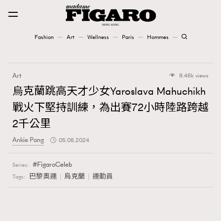
Fashion
Art
Wellness
Paris
Hommes
Fashion
Art
9.46k views
Art
烏克蘭跳高天才少女Yaroslava Mahuchikh
戰火下堅持訓練，為出賽72小時陸路跨越
Wellness
2千公里
Karena Lam is On Our Cover
Ankie Pang
05.08.2024
Paris
FigaroCeleb
Series:
巴黎奧運
烏克蘭
運動員
Tags:
Hommes