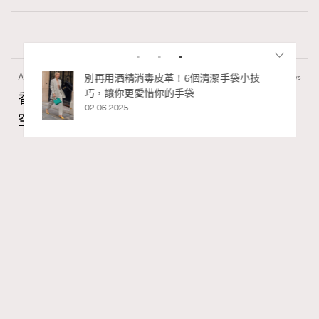
Art
410 views
香港故宮文化博物館《城中一日──跨越時
空的格物實驗》以當代視角重構紫禁城記憶
RECOMMENDED
Ankie Pang
04.08.2026
FigaroAesthetic
Series:
展覽
文化
香港故宮文化博物館
Tags:
紫禁城與古代歷史文化看似離我們很遠，但其實現代生活