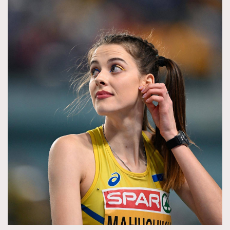
TRENDING
AFrenchMind
DressLikeAParisienne
EmpowerF
FashionWeek
FigaroAesthetic