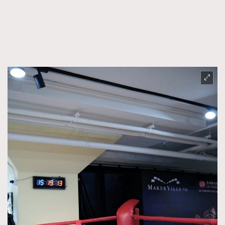
FigaroFrancais
41
FigaroGadget
1
FigaroHealth
647
FigaroHub
128
FigaroIcon
68
法國五月French May專訪四位香港文藝代表
FigaroInsight
156
FigaroIssue
271
FigaroJewellery
87
FigaroLifestyle
230
FigaroLove
89
FigaroMasterclass
20
FigaroMusic
90
FigaroStyle
89
#FigaroIssue 容祖兒封面專訪｜追逐歌手夢
FigaroSubculture
14