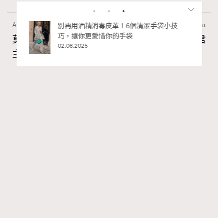
Art
60 views
莫扎特16歲歌劇神作！非凡美樂帶來《獨裁君
主斯拉》香港首演重現古羅馬政治風暴
RECOMMENDED
Ankie Pang
4 hours ago
FigaroAesthetic
Series:
文化
表演藝術
Tags:
說起莫扎特的歌劇，大家最熟悉的大概是《魔笛》。這部
莫扎特生前完成的最後一部歌劇固然是經典，但原來他早
於16歲的青蔥之年，就已經寫下一齣極具野心、音樂難度