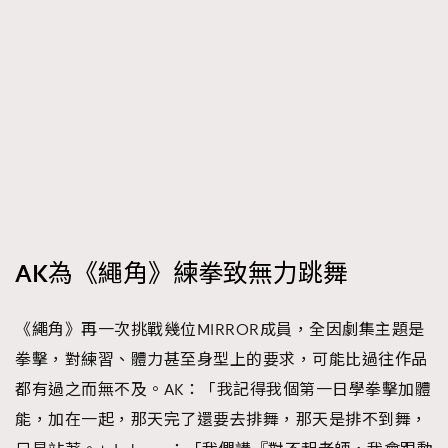
時裝心理學
2
當巨蟹座遇上處女座 Tyson Yoshi x 林家謙
煲劇日常
334
玩物壯志
1
AK為《繩角》練拳致無力跳舞
本人已詳閱並同意遵守本文列明條款及細則。 請瀏覽
(
nmg.com.hk/privacy
) 閱讀本公司的私隱政策聲明。
本人願意接收新傳媒集團的最新消息及其他宣傳資訊，本人同意
《繩角》再一次挑戰幾位MIRROR成員，全因劇集主題是
新傳媒集團使用本人的個人資料於任何推廣用途。
拳擊，對練習、體力甚至身型上的要求，可能比過往作品
都有過之而無不及。AK：「我記得我個第一日學拳擊加體
能，加在一起，那天完了還要去排舞，那天是排不到舞，