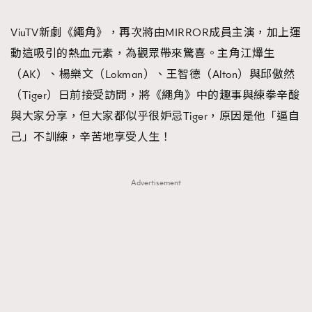
TRENDING
ViuTV新劇《繩角》，再次將由MIRROR成員主演，加上運
#FigaroExhibition 群星力撐MF X Leung Mo《See
AFrenchMind
3
動這吸引的熱血元素，為觀眾帶來驚喜。主角江𤒹生
You In My Dream》展覽
DressLikeAParisienne
1
（AK）、楊樂文（Lokman）、王智德（Alton）與邱傲然
EmpowerF
103
（Tiger）日前接受訪問，將《繩角》中的趣事與練拳辛酸
FashionWeek
191
與大家分享，但大家都似乎很妒忌Tiger，原因是他「逼自
FigaroAesthetic
308
己」不訓練，辛苦地享受人生！
FigaroAstrology
416
FigaroBeauty
424
Advertisement
FigaroBeautyRitual
7
FigaroCeleb
547
#FigaroExhibition Wyman 揭曉 Figaro Exhibition
FigaroCinéma
281
第二站！
FigaroDigitalCover
17
FigaroExhibition
12
FigaroExpert
1