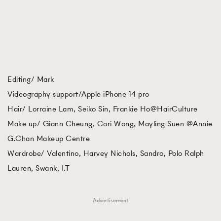
Editing/ Mark
Videography support/Apple iPhone 14 pro
Hair/ Lorraine Lam, Seiko Sin, Frankie Ho@HairCulture
Make up/ Giann Cheung, Cori Wong, Mayling Suen @Annie
G.Chan Makeup Centre
Wardrobe/ Valentino, Harvey Nichols, Sandro, Polo Ralph
Lauren, Swank, I.T
Advertisement