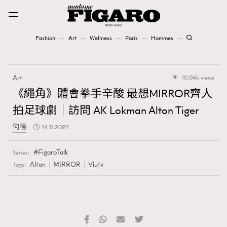
Fashion
Art
Wellness
Paris
Hommes
Fashion
Art
10.04k views
Art
《繩角》體會拳手辛酸 最想MIRROR齊人
拍足球劇｜訪問 AK Lokman Alton Tiger
Wellness
何德
14.11.2022
Karena Lam is On Our Cover
FigaroTalk
Series:
Paris
Alton
MIRROR
Viutv
Tags:
Hommes