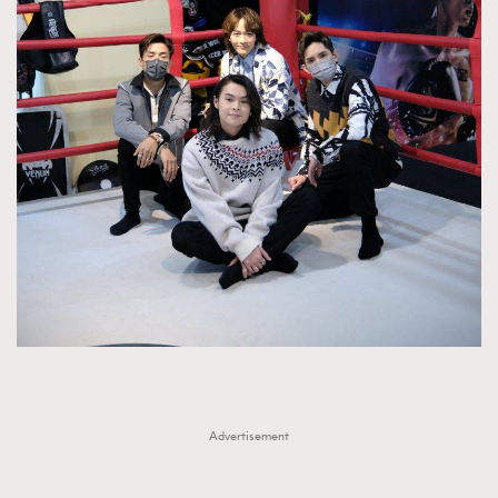
FigaroTalk
48
FigaroWatch
83
Grooming&Fitness
38
HommesFashion
2
HommeStyle
132
NoBagNoLife
349
People
53
#FigaroIssue 專訪陳漢娜Hanna與Takuro｜模特
TheFrenchWay
145
情侶談愛情
VAxChowSangSang
4
WatchesWonder&Beyond
21
WatchesWonder&Beyond
1
向ChanelN°5致敬
1
大時代小事情
42
Advertisement
時尚熱話
537
時尚配飾
297