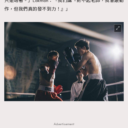
只是站著。」Lokman：「我們講『對不起老師，我會跟動
About us
Collaboration Opportunity
Disclaimer
Privacy
作，但我們真的發不到力！』」
New Media Group
|
Madame Figaro editions:
France
|
Greece
|
Japan
|
Portugal
|
Spain
Advertisement