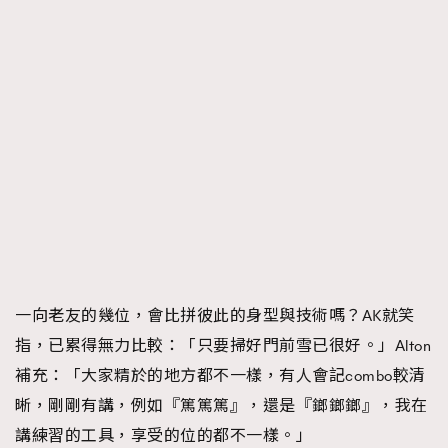
一向老友的幾位，會比拼彼此的身型與技術嗎？AK就笑
指，已累得無力比較：「只要掃好門前雪已很好。」Alton
補充：「大家精於的地方都不一樣，有人會記combo較清
晰，剛剛有講，例如『篤篤篤』，還是『鎯鎯鎯』，我在
講練習的工具，享受的位的都不一樣。」