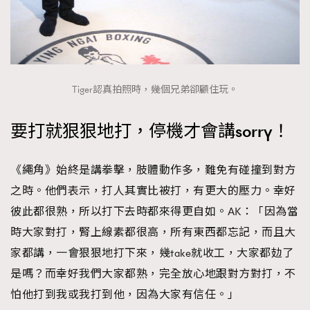
Tiger認真拍照時，幾個兄弟卻顧住玩。
要打就狠狠地打，停機才會講sorry！
《繩角》始終是講拳擊，肢體動作多，難免有碰撞到對方
之時。他們表示，打人其實比被打，有更大的壓力。幸好
TRENDING
彼此都很熟，所以打下去時都來得更自如。AK：「因為當
AFrenchMind
DressLikeAParisienne
時大家對打，腎上線素都很高，所有東西都忘記，而且大
EmpowerF
FashionWeek
FigaroAesthetic
家都講，一會狠狠地打下來，幾take就收工，大家都攰了
是嗎？而幸好我們大家都熟，完全放心地跟對方對打，不
怕他打到我或我打到他，因為大家有信任。」