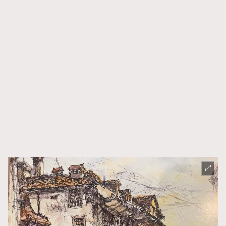
FigaroTalk
48
FigaroWatch
83
Grooming&Fitness
38
HommesFashion
2
HommeStyle
132
NoBagNoLife
349
People
53
#FigaroIssue 專訪陳漢娜Hanna與Takuro｜模特
TheFrenchWay
145
情侶談愛情
VAxChowSangSang
4
WatchesWonder&Beyond
21
WatchesWonder&Beyond
1
向ChanelN°5致敬
1
大時代小事情
42
時尚熱話
537
時尚配飾
297