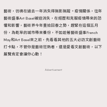
TRENDING
藝術，彷彿在過去一年消失得無影無蹤。疫情關係，往年
#FigaroExhibition 群星力撐MF X Leung Mo《See
AFrenchMind
3
藝術盛事Art Basel被迫消失，在經歷和克服疫情帶來的恐
You In My Dream》展覽
DressLikeAParisienne
1
懼和影響，藝術界今年重拾回春之勢，趕緊在這個五月
EmpowerF
103
份，為乾旱的城市帶來養份，不如趁著藝術盛事French
FashionWeek
191
May和Art Basel來之前，先看看其他的五大必訪文創藝術
FigaroAesthetic
308
打卡點，不管你是藝術狂熱者，還是愛看文創藝術，以下
FigaroAstrology
416
展覽肯定會讓你心動！
FigaroBeauty
424
FigaroBeautyRitual
7
Advertisement
FigaroCeleb
547
#FigaroExhibition Wyman 揭曉 Figaro Exhibition
FigaroCinéma
281
第二站！
FigaroDigitalCover
17
FigaroExhibition
12
FigaroExpert
1