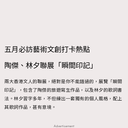
FigaroFrancais
41
FigaroGadget
1
FigaroHealth
647
FigaroHub
128
FigaroIcon
68
法國五月French May專訪四位香港文藝代表
五月必訪藝術文創打卡熱點
FigaroInsight
156
FigaroIssue
271
陶傑、林夕聯展「瞬間印記」
FigaroJewellery
87
FigaroLifestyle
230
兩大香港文人的聯展，絕對是你不能錯過的，展覽「瞬間
FigaroLove
89
印記」，包含了陶傑的旅遊寫生作品，以及林夕的歌詞書
FigaroMasterclass
20
法。林夕習字多年，不但練出一套獨有的個人風格，配上
FigaroMusic
90
其歌詞作品，甚有意境。
FigaroStyle
89
#FigaroIssue 容祖兒封面專訪｜追逐歌手夢
FigaroSubculture
14
Advertisement