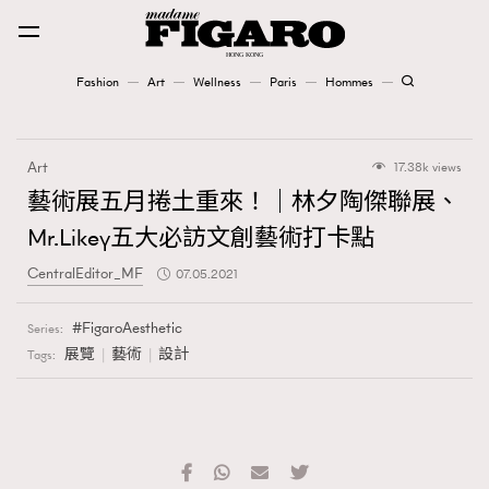
Fashion
Art
Wellness
Paris
Hommes
Fashion
Art
17.38k views
Art
藝術展五月捲土重來！｜林夕陶傑聯展、
Mr.Likey五大必訪文創藝術打卡點
Wellness
CentralEditor_MF
07.05.2021
Karena Lam is On Our Cover
FigaroAesthetic
Series:
Paris
展覽
藝術
設計
Tags:
Hommes