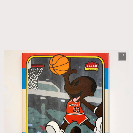
AFrenchMind
DressLikeAParisienne
EmpowerF
FashionWeek
FigaroAesthetic