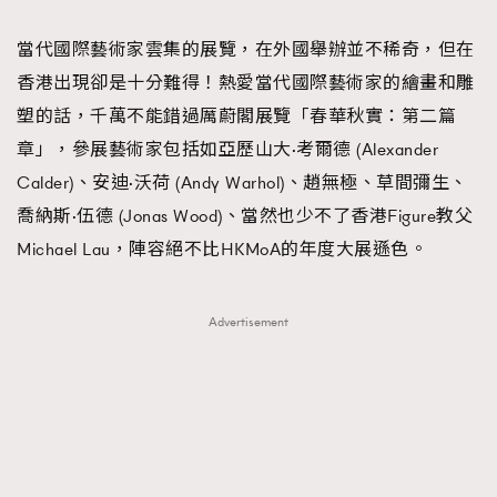
當代國際藝術家雲集的展覽，在外國舉辦並不稀奇，但在
香港出現卻是十分難得！熱愛當代國際藝術家的繪畫和雕
塑的話，千萬不能錯過厲蔚閣展覽「春華秋實：第二篇
章」，參展藝術家包括如亞歷山大·考爾德 (Alexander
Calder)、安迪·沃荷 (Andy Warhol)、趙無極、草間彌生、
喬納斯·伍德 (Jonas Wood)、當然也少不了香港Figure教父
Michael Lau，陣容絕不比HKMoA的年度大展遜色。
Advertisement