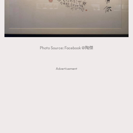
About us
Collaboration Opportunity
Disclaimer
Privacy
New Media Group
|
Madame Figaro editions:
France
|
Greece
|
Japan
|
Portugal
|
Spain
Photo Source: Facebook @陶傑
Advertisement