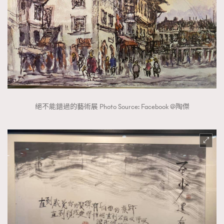
時裝心理學
2
當巨蟹座遇上處女座 Tyson Yoshi x 林家謙
煲劇日常
334
玩物壯志
1
絕不能錯過的藝術展 Photo Source: Facebook @陶傑
本人已詳閱並同意遵守本文列明條款及細則。 請瀏覽
(
nmg.com.hk/privacy
) 閱讀本公司的私隱政策聲明。
本人願意接收新傳媒集團的最新消息及其他宣傳資訊，本人同意
新傳媒集團使用本人的個人資料於任何推廣用途。