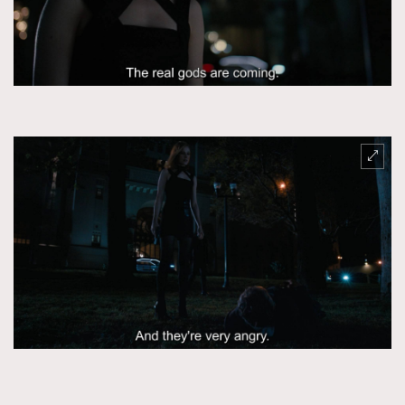
About us
Collaboration Opportunity
Disclaimer
Privacy
New Media Group
|
Madame Figaro editions:
France
|
Greece
|
Japan
|
Portugal
|
Spain