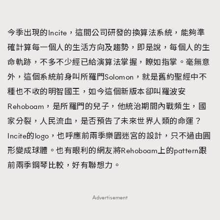
今季出現的Incite，這間公司研發的換算法系統，能夠準
確計算每一個人的生活方向及趨勢，即是說，每個人的生
命軌跡，不多不少經已給演算法掌握，瞭如指掌。毫無意
外，這個系統前身叫所羅門Solomon，就是舊約聖經中不
種也不收的明智國王，如今這個新版本卻叫羅波安
Rehoboam，是所羅門的兒子，他統治期間內戰頻生，國
家分裂，人民流血，是否預告了未來世界人類的命運？
Incite的logo，也呼應前兩季樂園迷宮的設計，只不過由圓
形變成球體。也有眼利的網友將Rehoboam上的pattern跟
前兩季鋼琴比較，好有聯想力。
Advertisement