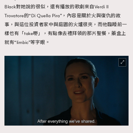
Black對她說的很似，還有播放的歌劇來自Verdi Il
Trovatore的“Di Quella Pira”，內容是關於火與復仇的故
事，與這位投資者家中與庭園的火爐很夾，而他臨睡前一
樣也有「take嘢」，有點像去禮拜領的那片聖餐，藥盒上
就有“limbic”等字眼。