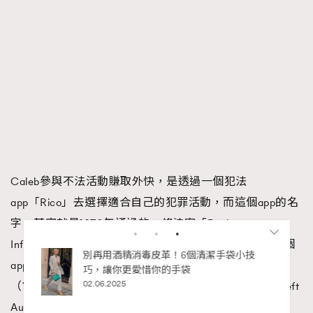
Caleb參與不法活動賺取外快，是透過一個犯法
app「Rico」去選擇適合自己的犯罪活動，而這個app的名
字，其實就是1970年通過的一條法案「Racketeer
Influenced and Corrupt Organizations Act」的縮寫。這個
私藏的顯
別再用酒精消毒皮革！6個清潔手袋小技
app每格畫面都有彩蛋，例如「你賺到錢了去買醉吧」
巧，讓你更愛惜你的手袋
02.06.2025
（You made bank, now get drank）明顯就是從Grand Theft
Auto中得到啟發。而Nkl-n-D1med用戶名，也可能是從