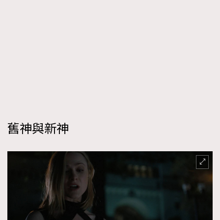
時裝心理學
2
當巨蟹座遇上處女座 Tyson Yoshi x 林家謙
煲劇日常
334
玩物壯志
1
舊神與新神
本人已詳閱並同意遵守本文列明條款及細則。 請瀏覽
(
nmg.com.hk/privacy
) 閱讀本公司的私隱政策聲明。
本人願意接收新傳媒集團的最新消息及其他宣傳資訊，本人同意
新傳媒集團使用本人的個人資料於任何推廣用途。