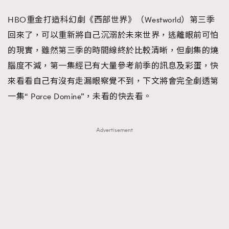
FigaroFrancais
41
HBO重金打造科幻劇《西部世界》（Westworld）第三季
FigaroGadget
1
回來了，可以重新將自己沉溺於未來世界，逃離眼前可怕
FigaroHealth
647
的現實，雖然第三季的時間線終於比較清晰，但劇集的燒
FigaroHub
128
腦度不減，第一集經已有大量參考前季的訊息及彩蛋，快
FigaroIcon
68
來看看自己有沒有走漏眼察覺不到，下文將會完全劇透第
法國五月French May專訪四位香港文藝代表
FigaroInsight
156
一集“ Parce Domine”，未看的快去看。
FigaroIssue
271
FigaroJewellery
87
Advertisement
FigaroLifestyle
230
FigaroLove
89
FigaroMasterclass
20
FigaroMusic
90
FigaroStyle
89
#FigaroIssue 容祖兒封面專訪｜追逐歌手夢
FigaroSubculture
14