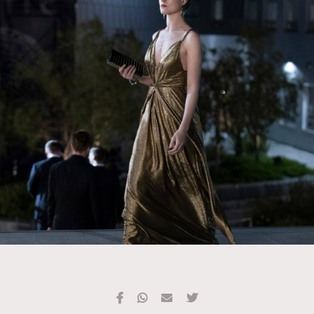
TRENDING
#FigaroExhibition 群星力撐MF X Leung Mo《See
AFrenchMind
3
You In My Dream》展覽
DressLikeAParisienne
1
EmpowerF
103
FashionWeek
191
FigaroAesthetic
308
FigaroAstrology
416
FigaroBeauty
424
FigaroBeautyRitual
7
FigaroCeleb
547
#FigaroExhibition Wyman 揭曉 Figaro Exhibition
FigaroCinéma
281
第二站！
FigaroDigitalCover
17
FigaroExhibition
12
FigaroExpert
1