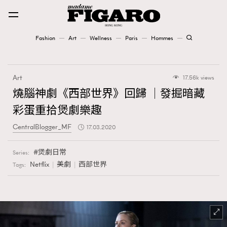
Fashion
Art
Wellness
Paris
Hommes
Fashion
Art
17.56k views
Art
燒腦神劇《西部世界》回歸 │發掘暗藏
彩蛋重拾煲劇樂趣
Wellness
CentralBlogger_MF
17.03.2020
Karena Lam is On Our Cover
煲劇日常
Series:
Paris
Netflix
美劇
西部世界
Tags:
Hommes