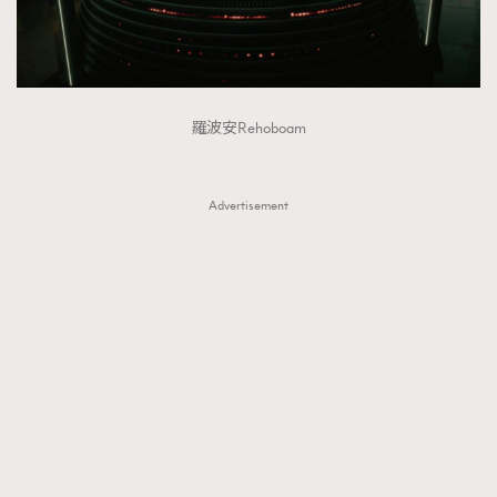
羅波安Rehoboam
Advertisement