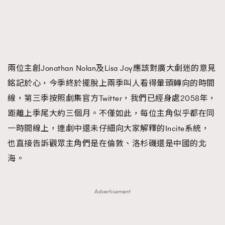
FigaroTalk
48
FigaroWatch
83
Grooming&Fitness
38
HommesFashion
2
HommeStyle
132
兩位主創Jonathan Nolan及Lisa Joy應該對廣大劇迷的意見
NoBagNoLife
349
銘記於心，今季終於擺脫上兩季叫人看得暈頭轉向的時間
People
53
線，第三季按照劇集官方Twitter，我們已經身處2058年，
#FigaroIssue 專訪陳漢娜Hanna與Takuro｜模特
TheFrenchWay
145
距離上季尾大約三個月。不僅如此，每位主角似乎都在同
情侶談愛情
VAxChowSangSang
4
一時間線上，連劇中還未仔細向大家解釋的Incite系統，
WatchesWonder&Beyond
也直接告訴觀眾主角們是在倫敦、洛杉磯還是中國的北
21
海。
WatchesWonder&Beyond
1
向ChanelN°5致敬
1
大時代小事情
42
Advertisement
時尚熱話
537
時尚配飾
297