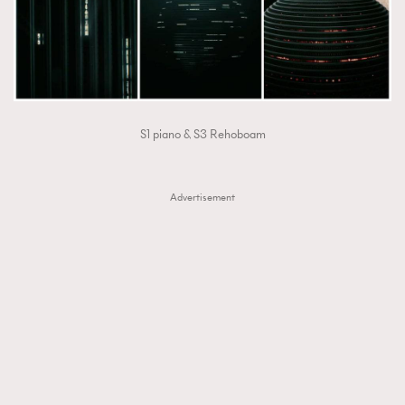
AFrenchMind
DressLikeAParisienne
EmpowerF
FashionWeek
FigaroAesthetic
S1 piano & S3 Rehoboam
Advertisement