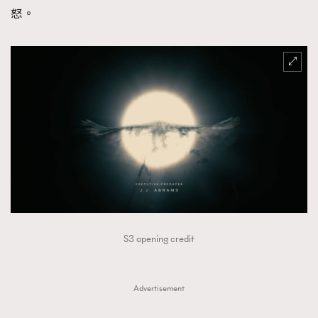
怒。
S3 opening credit
Advertisement