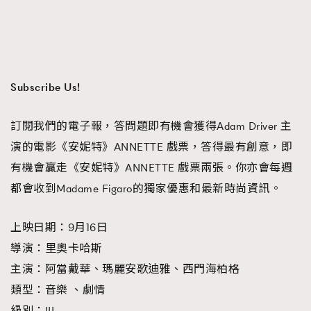
FigaroTalk
48
FigaroWatch
83
Grooming&Fitness
38
HommesFashion
2
Subscribe Us!
HommeStyle
132
NoBagNoLife
349
訂閱我們的電子報，答問題即有機會獲得Adam Driver 主
People
53
演的電影《安妮特》ANNETTE 戲票，答得最有創意，即
#FigaroIssue 專訪陳漢娜Hanna與Takuro｜模特
TheFrenchWay
145
情侶談愛情
有機會贏走《安妮特》ANNETTE 戲票兩張。你亦會每週
VAxChowSangSang
4
都會收到Madame Figaro的獨家優惠和最新時尚資訊。
WatchesWonder&Beyond
21
WatchesWonder&Beyond
1
上映日期：9月16日
向ChanelN°5致敬
1
導演：里奧卡哈斯
大時代小事情
42
主演：阿當戴華、瑪麗安歌迪雅、西門海柏格
時尚熱話
537
類型：音樂 、劇情
時尚配飾
297
級別：III