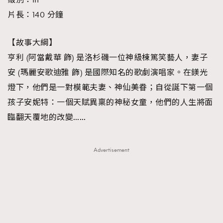
時裝心理學
2
片長：140 分鐘
當巨蟹座遇上處女座 Tyson Yoshi x 林家謙
煲劇日常
334
玩物壯志
【故事大綱】
1
亨利 (阿當戴華 飾) 是洛杉磯一位神級棟篤笑藝人，妻子
安 (瑪麗安歌迪雅 飾) 是國際知名的歌劇演唱家。在鎂光
燈下，他們是一對模範夫妻、神仙美眷；自從誕下第一個
孩子安妮特：一個天賦異稟的神秘女童，他們的人生將面
臨翻天覆地的改變……
本人已詳閱並同意遵守本文列明條款及細則。 請瀏覽
(
nmg.com.hk/privacy
) 閱讀本公司的私隱政策聲明。
Advertisement
本人願意接收新傳媒集團的最新消息及其他宣傳資訊，本人同意
新傳媒集團使用本人的個人資料於任何推廣用途。