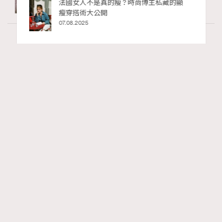
私藏的顯
別再用酒精消毒皮革！6個清潔手袋小技
巧，讓你更愛惜你的手袋
02.06.2025
Art
7.2k views
8月香港藝術展覽：香港故宮文化博物館《城
RECOMMENDED
中一日》、遊戲迷必訪《游於藝乎》、《西
源里選畫》捕捉香港情懷
Ankie Pang
07.08.2026
FigaroAesthetic
Series:
藝術
藝術展覽
香港故宮文化博物館
Tags: