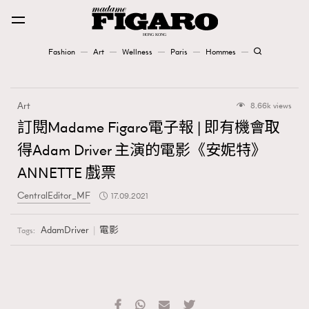
Fashion
Art
Wellness
Paris
Hommes
Fashion
Art
8.66k views
Art
訂閱Madame Figaro電子報 | 即有機會取
得Adam Driver 主演的電影《安妮特》
Wellness
ANNETTE 戲票
Karena Lam is On Our Cover
CentralEditor_MF
17.09.2021
Paris
AdamDriver
電影
Tags:
Hommes