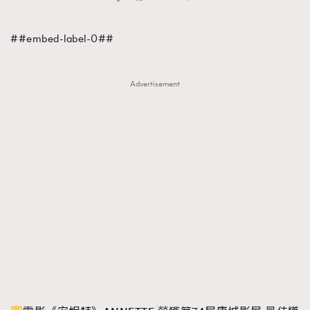
TRENDING
##embed-label-0##
#FigaroExhibition 群星力撐MF X Leung Mo《See
AFrenchMind
3
You In My Dream》展覽
DressLikeAParisienne
1
Advertisement
EmpowerF
103
FashionWeek
191
FigaroAesthetic
308
FigaroAstrology
416
FigaroBeauty
424
FigaroBeautyRitual
7
FigaroCeleb
547
#FigaroExhibition Wyman 揭曉 Figaro Exhibition
FigaroCinéma
281
第二站！
FigaroDigitalCover
17
FigaroExhibition
12
FigaroExpert
1