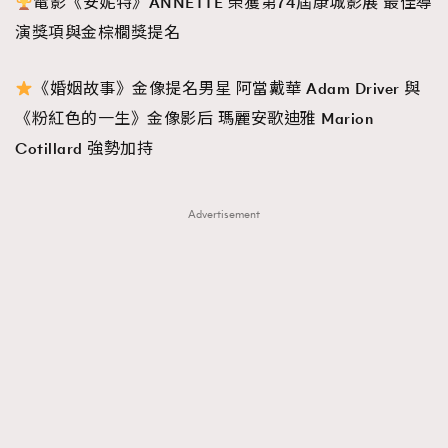
電影《安妮特》ANNETTE 榮獲第74屆康城影展
最佳導
FigaroFrancais
41
演
獎項與
金棕櫚獎提名
FigaroGadget
1
FigaroHealth
647
《婚姻故事》金像提名男星 阿當戴華 Adam Driver 與
FigaroHub
128
《粉紅色的一生》金像影后
瑪麗安歌迪雅 Marion
FigaroIcon
68
Cotillard 強勢加持
法國五月French May專訪四位香港文藝代表
FigaroInsight
156
FigaroIssue
271
Advertisement
FigaroJewellery
87
FigaroLifestyle
230
FigaroLove
89
FigaroMasterclass
20
FigaroMusic
90
FigaroStyle
89
#FigaroIssue 容祖兒封面專訪｜追逐歌手夢
FigaroSubculture
14