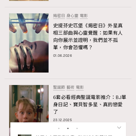
揭密日
身心靈
電影
史提芬史匹堡《揭密日》外星真
相三部曲與心靈覺醒：如果有人
向你展示並證明，我們並不孤
單，你會恐懼嗎？
01.06.2026
聖誕節
藝術
電影
6套必看經典聖誕電影推介：BJ單
身日記、寶貝智多星、真的戀愛
了
23.12.2025