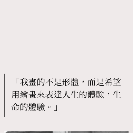
時裝心理學
2
當巨蟹座遇上處女座 Tyson Yoshi x 林家謙
煲劇日常
334
玩物壯志
1
「我畫的不是形體，而是希望
本人已詳閱並同意遵守本文列明條款及細則。 請瀏覽
(
nmg.com.hk/privacy
) 閱讀本公司的私隱政策聲明。
用繪畫來表達人生的體驗，生
本人願意接收新傳媒集團的最新消息及其他宣傳資訊，本人同意
新傳媒集團使用本人的個人資料於任何推廣用途。
命的體驗。」