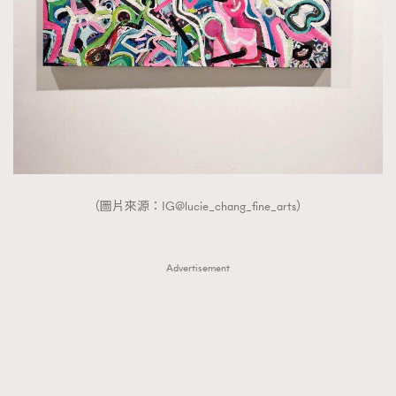
（圖片來源：IG@lucie_chang_fine_arts）
Advertisement