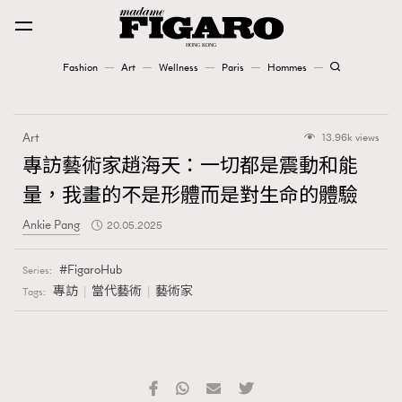
Fashion
Art
Wellness
Paris
Hommes
Fashion
Art
13.96k views
Art
專訪藝術家趙海天：一切都是震動和能
量，我畫的不是形體而是對生命的體驗
Wellness
Ankie Pang
20.05.2025
Karena Lam is On Our Cover
FigaroHub
Series:
Paris
專訪
當代藝術
藝術家
Tags:
Hommes