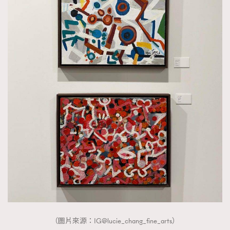
（圖片來源：IG@lucie_chang_fine_arts）