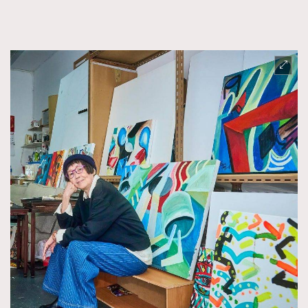
FigaroFrancais
41
FigaroGadget
1
FigaroHealth
647
FigaroHub
128
FigaroIcon
68
法國五月French May專訪四位香港文藝代表
FigaroInsight
156
FigaroIssue
271
FigaroJewellery
87
FigaroLifestyle
230
FigaroLove
89
FigaroMasterclass
20
FigaroMusic
90
FigaroStyle
89
#FigaroIssue 容祖兒封面專訪｜追逐歌手夢
FigaroSubculture
14