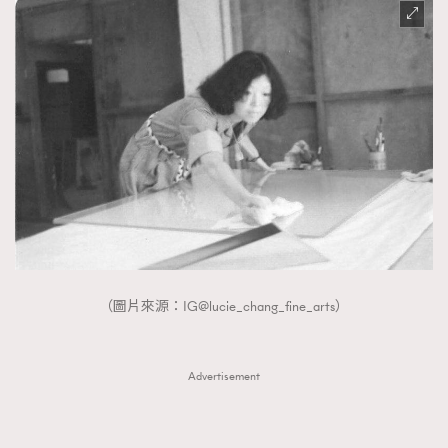
About us
Collaboration Opportunity
Disclaimer
Privacy
New Media Group
|
Madame Figaro editions:
France
|
Greece
|
Japan
|
Portugal
|
Spain
（圖片來源：IG@lucie_chang_fine_arts）
Advertisement