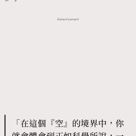
TRENDING
Advertisement
AFrenchMind
DressLikeAParisienne
EmpowerF
FashionWeek
FigaroAesthetic
「在這個『空』的境界中，你