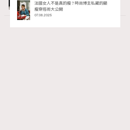
bb安
法國女人不是真的瘦 ? 時尚博主私藏的顯
ife
瘦穿搭術大公開
術展香港
07.08.2025
Art
7.2k views
8月香港藝術展覽：香港故宮文化博物館《城
RECOMMENDED
中一日》、遊戲迷必訪《游於藝乎》、《西
源里選畫》捕捉香港情懷
Ankie Pang
07.08.2026
FigaroAesthetic
Series:
藝術
藝術展覽
香港故宮文化博物館
Tags: