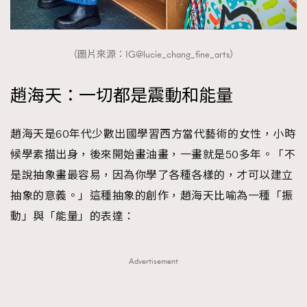
FigaroTalk
48
FigaroWatch
83
Grooming&Fitness
38
（圖片來源：IG@lucie_chang_fine_arts）
HommesFashion
2
HommeStyle
132
趙海天：一切都是震動和能量
NoBagNoLife
349
People
53
趙海天是60年代少數出國學習西方當代藝術的女性，小時
#FigaroIssue 專訪陳漢娜Hanna與Takuro｜模特
TheFrenchWay
145
候學素描出身，後來開始畫油畫，一畫就是50多年。「不
情侶談愛情
VAxChowSangSang
4
是說抽象畫最容易，因為你學了各種各樣的，才可以建立
WatchesWonder&Beyond
抽象的意義。」這種抽象的創作，趙海天比喻為一種「振
21
動」與「能量」的表達：
WatchesWonder&Beyond
1
向ChanelN°5致敬
1
大時代小事情
42
Advertisement
時尚熱話
537
時尚配飾
297