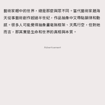
TRENDING
藝術家眼中的世界，總是那麼與眾不同。當代藝術家趙海
#FigaroExhibition 群星力撐MF X Leung Mo《See
AFrenchMind
3
天從事藝術創作超過半世紀，作品抽象中又帶點韻律和動
You In My Dream》展覽
DressLikeAParisienne
1
感。很多人可能覺得抽象畫毫無框架、天馬行空，但對她
EmpowerF
103
而言，那其實是生命和世界的真相與本質。
FashionWeek
191
FigaroAesthetic
308
Advertisement
FigaroAstrology
416
FigaroBeauty
424
FigaroBeautyRitual
7
FigaroCeleb
547
#FigaroExhibition Wyman 揭曉 Figaro Exhibition
FigaroCinéma
281
第二站！
FigaroDigitalCover
17
FigaroExhibition
12
FigaroExpert
1