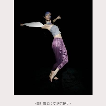
時裝心理學
2
當巨蟹座遇上處女座 Tyson Yoshi x 林家謙
煲劇日常
334
玩物壯志
1
本人已詳閱並同意遵守本文列明條款及細則。 請瀏覽
(
nmg.com.hk/privacy
) 閱讀本公司的私隱政策聲明。
本人願意接收新傳媒集團的最新消息及其他宣傳資訊，本人同意
新傳媒集團使用本人的個人資料於任何推廣用途。
（圖片來源：受訪者提供）