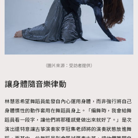
（圖片來源：受訪者提供）
讓身體隨音樂律動
林慧恩希望舞蹈員能發自內心運用身體，而非強行將自己
身體慣性的動作套用在舞蹈員身上。「編舞時，我會給舞
蹈員看一段字，讓他們將那種感覺做出來就好了。」是次
演出還特意讓古箏演奏家李冠集老師將的演奏狀態放進舞