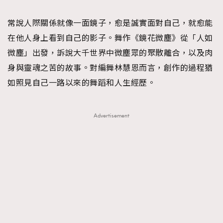
TRENDING
常說人際關係就像一面鏡子，愈是誠實面對自己，就愈能
#FigaroExhibition 群星力撐MF X Leung Mo《See
AFrenchMind
3
在他人身上看到自己的影子。舞作《鏡花微塵》從「人如
You In My Dream》展覽
DressLikeAParisienne
1
微塵」出發，訴說大千世界中微塵眾的聚散離合，以及肉
EmpowerF
103
身與靈魂之苦的故事。對編舞林慧恩而言，創作的過程猶
FashionWeek
191
如照見自己一路以來的舞蹈和人生經歷。
FigaroAesthetic
308
FigaroAstrology
416
Advertisement
FigaroBeauty
424
FigaroBeautyRitual
7
FigaroCeleb
547
#FigaroExhibition Wyman 揭曉 Figaro Exhibition
FigaroCinéma
281
第二站！
FigaroDigitalCover
17
FigaroExhibition
12
FigaroExpert
1