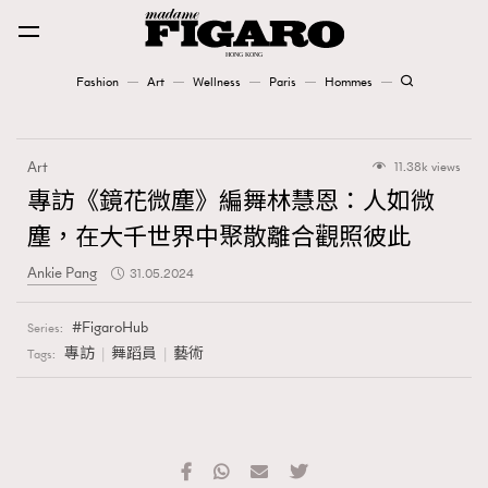
Fashion
Art
Wellness
Paris
Hommes
Fashion
Art
11.38k views
Art
專訪《鏡花微塵》編舞林慧恩：人如微
塵，在大千世界中聚散離合觀照彼此
Wellness
Ankie Pang
31.05.2024
Karena Lam is On Our Cover
FigaroHub
Series:
Paris
專訪
舞蹈員
藝術
Tags:
Hommes