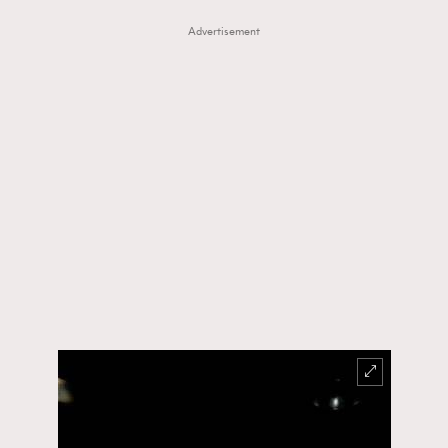
FigaroTalk
48
Advertisement
FigaroWatch
83
Grooming&Fitness
38
HommesFashion
2
HommeStyle
132
NoBagNoLife
349
People
53
#FigaroIssue 專訪陳漢娜Hanna與Takuro｜模特
TheFrenchWay
145
情侶談愛情
VAxChowSangSang
4
WatchesWonder&Beyond
21
WatchesWonder&Beyond
1
向ChanelN°5致敬
1
大時代小事情
42
時尚熱話
537
時尚配飾
297