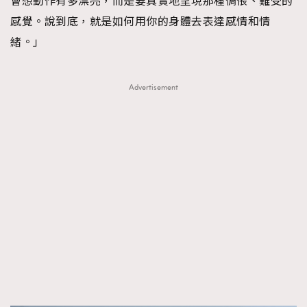
會想動作有多漂亮，而是要真實地呈現那種惆悵、難受的
感覺。說到底，就是如何用你的身體去表達感情和情
緒。」
Advertisement