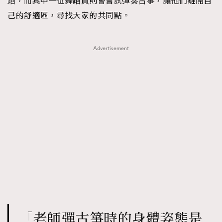
蹈，而其中一位舞蹈員則會嘗試彈奏古箏，讓他們離開自
己的舒適區，尋找大家的共同點。
Advertisement
「老師彈古箏時的身體姿態是