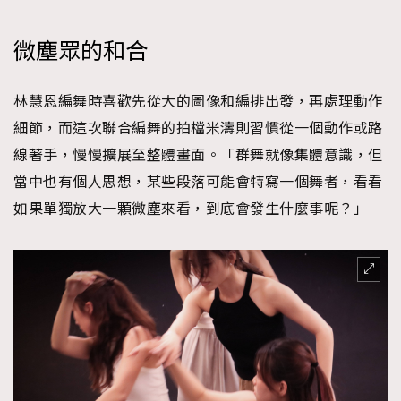
微塵眾的和合
林慧恩編舞時喜歡先從大的圖像和編排出發，再處理動作
細節，而這次聯合編舞的拍檔米濤則習慣從一個動作或路
線著手，慢慢擴展至整體畫面。「群舞就像集體意識，但
當中也有個人思想，某些段落可能會特寫一個舞者，看看
如果單獨放大一顆微塵來看，到底會發生什麼事呢？」