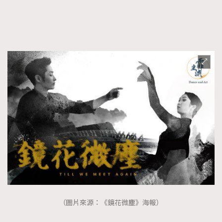
FigaroFrancais
41
FigaroGadget
1
FigaroHealth
647
FigaroHub
128
FigaroIcon
68
法國五月French May專訪四位香港文藝代表
FigaroInsight
156
FigaroIssue
271
FigaroJewellery
87
FigaroLifestyle
230
FigaroLove
89
FigaroMasterclass
20
FigaroMusic
90
FigaroStyle
89
（圖片來源：《鏡花微塵》海報）
#FigaroIssue 容祖兒封面專訪｜追逐歌手夢
FigaroSubculture
14