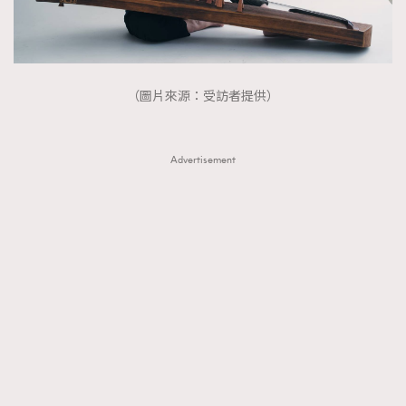
AFrenchMind
DressLikeAParisienne
EmpowerF
FashionWeek
FigaroAesthetic
（圖片來源：受訪者提供）
Advertisement