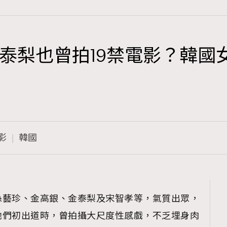
泰梨也曾拍19禁電影？韓國
TRENDING
3
AFrenchMind
1
DressLikeAParisienne
影
韓國
103
EmpowerF
191
FashionWeek
308
FigaroAesthetic
孫藝珍、金高銀、金泰梨及宋智孝等，氣質出眾，
她們初出道時，曾拍攝大尺度性感戲，不乏埋身肉