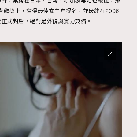
攀升，票房在日本、台灣、新加坡等地也報捷，孫
國青龍獎上，奪得最佳女主角提名，並最終在2006
次正式封后，絕對是外貌與實力兼備。
覽(
nmg.com.hk/privacy
) 閱讀本
資訊，本人同意新傳媒集團使用