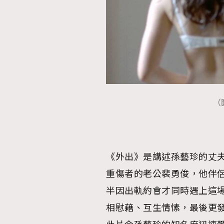
AFrenchMind
D
（
《外出》是講述孫藝珍的丈
重傷者的老公裴勇俊，他伴
半因出軌約會才同時遇上這
相慰藉、互生情愫，最後更