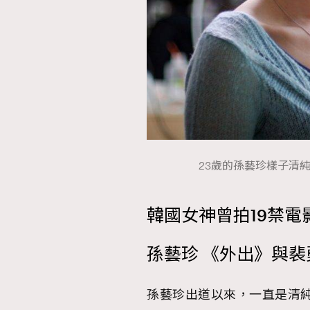
23歲的孫藝珍樣子清
韓國女神曾拍19禁電
孫藝珍 《外出》與
孫藝珍出道以來，一直是清