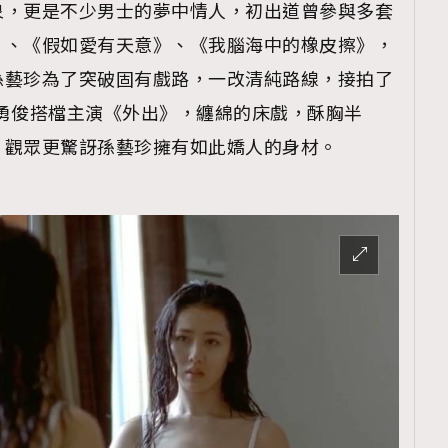
泉，更是不少男士的夢中情人，初出道曾參與多套
》、《假如愛有天意》、《我腦海中的橡皮擦》，
孫藝珍為了突破固有戲路，一改清純路線，接拍了
與裴勇俊搭檔主演《外出》，纏綿的床戲，酥胸半
，觀眾更驚訝孫藝珍擁有如此嬌人的身材。