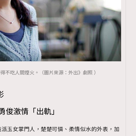
純得不吃人間煙火。（圖片來源：外出》劇照 ）
影
裴勇俊激情「出軌」
純派玉女掌門人，楚楚可憐、柔情似水的外表，加