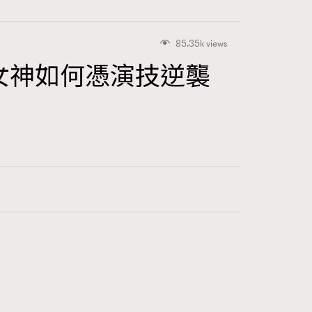
85.35k views
女神如何憑演技逆襲
415
FigaroAstrology
424
FigaroBeauty
7
FigaroBeautyRitual
547
FigaroCeleb
281
FigaroCinéma
17