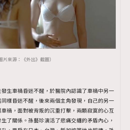
TRENDING
ressLikeAParisienne
Empower
FigaroAesthetic
圖片來源：《外出》截圖）
夫發生車禍昏迷不醒，於醫院內認識了車禍中另一
侶同樣昏迷不醒，後來兩個主角發現，自己的另一
場車禍，面對被背叛的沉重打擊，兩顆寂寞的心互
發生了關係。孫藝珍演活了悲痛交纏的矛盾內心，