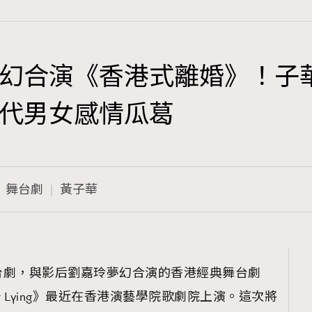
幻合演《香港式離婚》！子
TRENDING
代男女感情瓜葛
3
AFrenchMind
1
DressLikeAParisienne
舞台劇
黃子華
103
EmpowerF
191
FashionWeek
308
FigaroAesthetic
台劇，與影后劉嘉玲夢幻合演的香港經典舞台劇
bout Lying》最近在香港演藝學院歌劇院上演。這次將