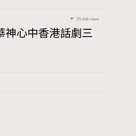
25.44k views
華神心中香港話劇三
416
FigaroAstrology
424
FigaroBeauty
7
FigaroBeautyRitual
547
FigaroCeleb
281
FigaroCinéma
17