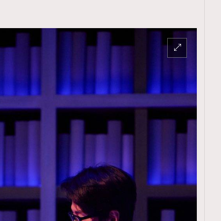
TRENDING
ressLikeAParisienne
Empower
FigaroAesthetic