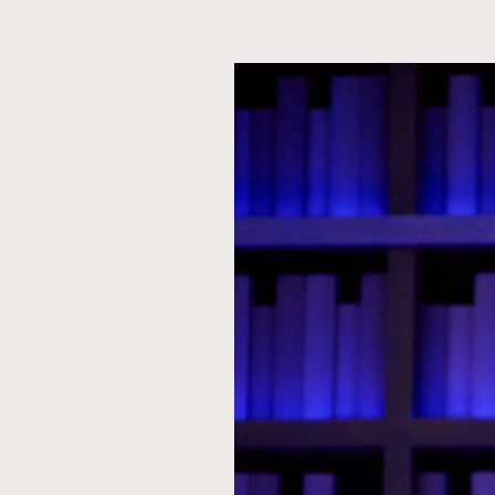
AFrenchMind
D