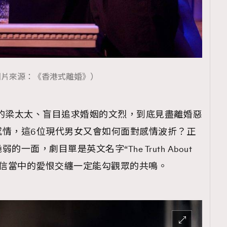
圖片來源：《香港式離婚》）
離婚的梁太太、盲目追求婚姻的文烈，到底見盡離婚惡
感情，這6位現代男女又會如何面對感情波折？正
面，劇目單是英文名字“The Truth About
，相信當中的愛恨交纏一定能勾觀眾的共鳴。