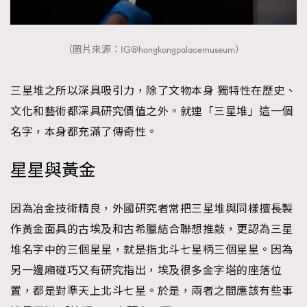
時裝心理學
2
當巨蟹座遇上處女座 Tyson Yoshi x 林家謙
煲劇日常
334
（圖片來源：IG@hongkongpalacemuseum）
玩物壯志
1
三星堆之所以深具吸引力，除了文物本身 獨特性在歷史、
文化和藝術都深具研究價值之外。就連「三星堆」這一個
名字，本身都充滿了傳奇性。
星星與黃金
本人已詳閱並同意遵守本文列明條款及細則。 請瀏覽
(
nmg.com.hk/privacy
) 閱讀本公司的私隱政策聲明。
因為冶金技術精良，外國研究者常把三星堆與同樣擅長製
本人願意接收新傳媒集團的最新消息及其他宣傳資訊，本人同意
作黃金面具的古埃及和古希臘結合聯想推敲，更認為三星
新傳媒集團使用本人的個人資料於任何推廣用途。
堆名字中的三個星星，就是指北斗七星柄三個星星。因為
另一邊廂碰巧又有研究指出，埃及很多金字塔的座落位
置，都是對準天上北斗七星。於是，兩者之間應該有些事