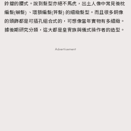
鈴鐺的腰式。說到髮型亦絕不馬虎，出土人像中常見後枕
編髮(辮髮) 、環額編髮(笄髮) 的細緻髮型。而且很多銅像
的頭飾都是可插孔組合式的，可想像當年實物有多細緻。
據後期研究分類，這大都是皇冑族與儀式操作者的造型。
Advertisement