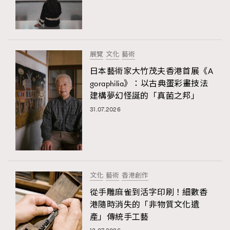
展覽
文化
藝術
日本藝術家大竹茂夫香港首展《A
goraphilia》：以古典蛋彩畫技法
建構夢幻怪誕的「真菌之邦」
31.07.2026
文化
藝術
香港創作
從手雕麻雀到活字印刷！細數香
港隨時消失的「非物質文化遺
產」傳統手工藝