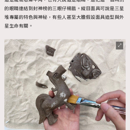
的眼睛連結到封神榜的三眼仔楊戩。縱目面具可說是三星
堆專屬的特色與神秘，有些人甚至大膽假設面具造型與外
星生命有關。
TRENDING
AFrenchMind
DressLikeAParisienne
EmpowerF
FashionWeek
FigaroAesthetic