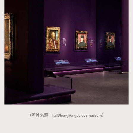
（圖片來源：IG@hongkongpalacemuseum）