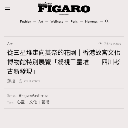
Fashion
Art
Wellness
Paris
Hommes
Fashion
Art
7.64k views
Art
從三星堆走向莫奈的花園｜香港故宮文化
博物館特別展覽「凝視三星堆──四川考
Wellness
古新發現」
Karena Lam is On Our Cover
莎拉
28.11.2023
Paris
FigaroAesthetic
Series:
心靈
文化
藝術
Tags:
Hommes