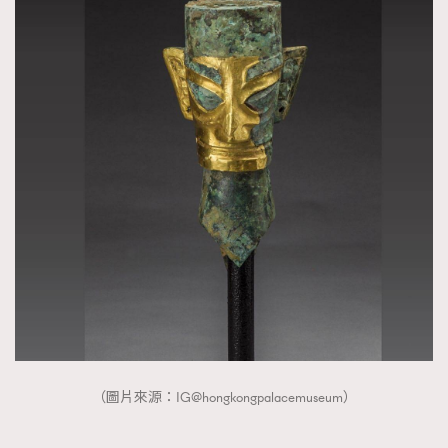
（圖片來源：IG@hongkongpalacemuseum）