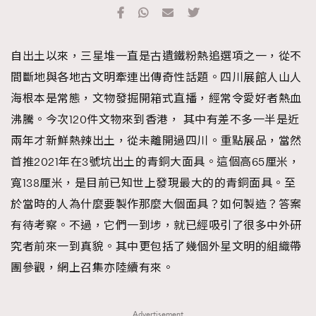
TRENDING
#FigaroExhibition 群星力撐MF X Leung Mo《See
AFrenchMind
3
自出土以來，三星堆一直是古遺鐵粉熱追選項之一，從不
You In My Dream》展覽
DressLikeAParisienne
1
間斷地與各地古文明牽連出傳奇性話題。四川展館人山人
EmpowerF
103
海根本是常態，文物發掘開箱式直播，經常令愛好者熱血
FashionWeek
191
沸騰。今次120件文物來到香港， 其中有差不多一半是近
FigaroAesthetic
308
兩年才新鮮熱辣出土，從未離開過四川。重點展品，當然
FigaroAstrology
416
首推2021年在3號坑出土的青銅大面具。這個高65厘米，
FigaroBeauty
424
寬138厘米，是目前已知世上發現最大的的青銅面具。至
FigaroBeautyRitual
7
於當時的人為什麼要製作那麼大個面具？如何製造？答案
FigaroCeleb
547
有待考察。不過，它們一到埗，就已經吸引了很多中外研
#FigaroExhibition Wyman 揭曉 Figaro Exhibition
FigaroCinéma
281
究者前來一到真貌。其中更包括了幾個外星文明的組織帶
第二站！
FigaroDigitalCover
17
團參觀，網上召集亦陸續有來。
FigaroExhibition
12
FigaroExpert
1
Advertisement