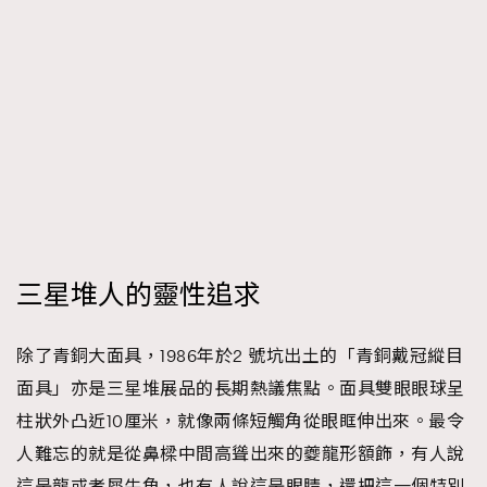
三星堆人的靈性追求
除了青銅大面具，1986年於2 號坑出土的「青銅戴冠縱目
面具」亦是三星堆展品的長期熱議焦點。面具雙眼眼球呈
柱狀外凸近10厘米，就像兩條短觸角從眼眶伸出來。最令
人難忘的就是從鼻樑中間高聳出來的夔龍形額飾，有人說
這是龍或者犀牛角，也有人說這是眼睛，還把這一個特別