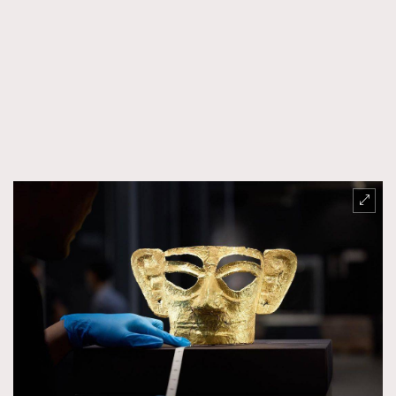
FigaroTalk
48
FigaroWatch
83
Grooming&Fitness
38
HommesFashion
2
HommeStyle
132
NoBagNoLife
349
People
53
#FigaroIssue 專訪陳漢娜Hanna與Takuro｜模特
TheFrenchWay
145
情侶談愛情
VAxChowSangSang
4
WatchesWonder&Beyond
21
WatchesWonder&Beyond
1
向ChanelN°5致敬
1
大時代小事情
42
時尚熱話
537
時尚配飾
297