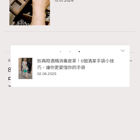
13.07.2026
Art
7.2k views
私藏的顯
別再用酒精消毒皮革！6個清潔手袋小技
巧，讓你更愛惜你的手袋
8月香港藝術展覽：香港故宮文化博物館《城
02.06.2025
中一日》、遊戲迷必訪《游於藝乎》、《西
源里選畫》捕捉香港情懷
Ankie Pang
15 hours ago
RECOMMENDED
FigaroAesthetic
Series:
藝術
藝術展覽
香港故宮文化博物館
Tags: