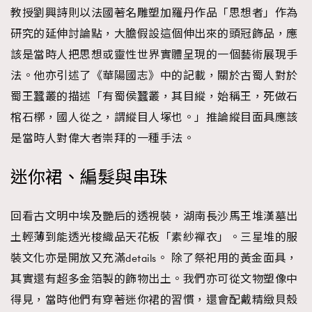
教授劉興詩則以法國著名雕塑加羅丹作品「思想者」作為
研究的延伸討論點，大膽假設這個伸出來的頭冠飾品，應
該是當時人把思想或靈性世界實體呈現的一個藝術展現手
法。他亦引述了《華陽國志》中的記載，關於古蜀人對於
蜀王蠶叢的描述「有蜀侯蠶叢，其目縱，始稱王，死做石
棺石槨，國人從之，謂縱目人塚也。」推論縱目面具應該
是當時人對偉大者崇拜的一種手法。
迷你裙、編髮與串珠
回看古文明中埃及艷后的透視裝，湖南長沙馬王堆漢墓出
土輕薄到能透光梭織品天花板「素紗襌衣」。三星堆的服
裝文化亦是開放又充滿details。 除了祭祀用的黃金面具，
其實還有超多金箔製的飾物出土。我們亦可從文物塑像中
得見，當時他們有穿著迷你裙的習慣，還會配戴精緻貝殼