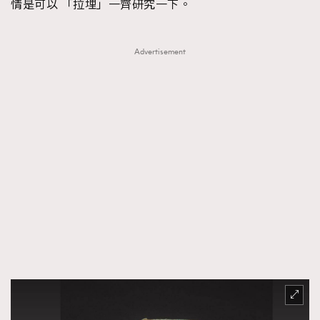
情是可以 「拉埋」一齊研究一下。
About us
Collaboration Opportunity
Disclaimer
Privacy
New Media Group
|
Madame Figaro editions:
France
|
Greece
Advertisement
|
Japan
|
Portugal
|
Spain