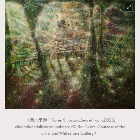
（圖片來源：Karen Shiozawa,Secret room,2023,
oilacrylicandalkydresinonboard,60.6×72.7cm. Courtesy of the
artist and Whitestone Gallery.）