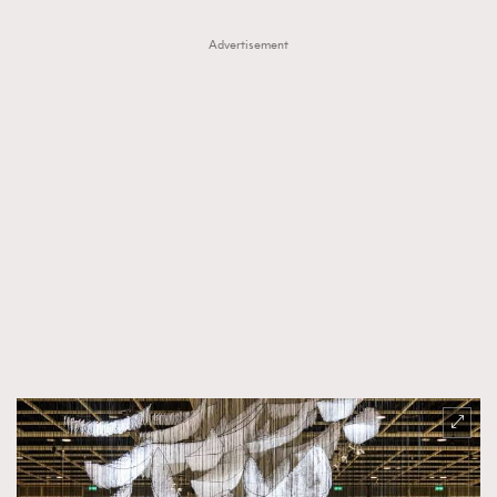
About us
Collaboration Opportunity
Disclaimer
Privacy
Advertisement
New Media Group
|
Madame Figaro editions:
France
|
Greece
|
Japan
|
Portugal
|
Spain