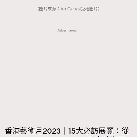
FigaroTalk
48
（圖片來源：Art Central受權圖片）
FigaroWatch
83
Grooming&Fitness
38
HommesFashion
2
Advertisement
HommeStyle
132
NoBagNoLife
349
People
53
#FigaroIssue 專訪陳漢娜Hanna與Takuro｜模特
TheFrenchWay
145
情侶談愛情
VAxChowSangSang
4
WatchesWonder&Beyond
21
WatchesWonder&Beyond
1
向ChanelN°5致敬
1
大時代小事情
42
時尚熱話
537
香港藝術月2023｜15大必訪展覽：從
時尚配飾
297