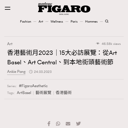
Fashion
Art
Wellness
Paris
Hommes
Fashion
Art
46.58k views
Art
香港藝術月2023｜15大必訪展覽：從Art
Basel、Art Central、到本地街頭藝術節
Wellness
Ankie Pang
24.03.2023
Karena Lam is On Our Cover
FigaroAesthetic
Series:
Paris
ArtBasel
藝術展覽
香港藝術
Tags:
Hommes