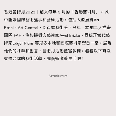
TRENDING
香港藝術月2023｜踏入每年 3 月的「香港藝術月」，城
#FigaroExhibition 群星力撐MF X Leung Mo《See
AFrenchMind
3
中匯聚國際藝術盛事和藝術活動，包括大型展覽Art
You In My Dream》展覽
DressLikeAParisienne
1
Basel、Art Central、到街頭藝術等。今年，本地二人插畫
EmpowerF
103
團隊 FAF、洛杉磯概念藝術家Awol Erizku、西班牙當代藝
FashionWeek
191
術家Edgar Plans 等眾多本地和國際藝術家聚首一堂，展現
FigaroAesthetic
308
他們的才華和創意。藝術月活動豐富多樣，看看以下有沒
FigaroAstrology
416
有適合你的藝術活動，讓藝術滋養生活吧！
FigaroBeauty
424
FigaroBeautyRitual
7
Advertisement
FigaroCeleb
547
#FigaroExhibition Wyman 揭曉 Figaro Exhibition
FigaroCinéma
281
第二站！
FigaroDigitalCover
17
FigaroExhibition
12
FigaroExpert
1