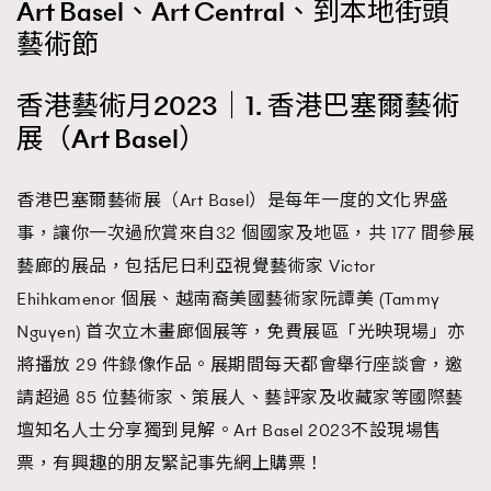
Art Basel、Art Central、到本地街頭
時裝心理學
2
藝術節
當巨蟹座遇上處女座 Tyson Yoshi x 林家謙
煲劇日常
334
玩物壯志
1
香港藝術月2023｜1. 香港巴塞爾藝術
展（Art Basel）
香港巴塞爾藝術展（Art Basel）是每年一度的文化界盛
事，讓你一次過欣賞來自32 個國家及地區，共 177 間參展
藝廊的展品，包括尼日利亞視覺藝術家 Victor
Ehihkamenor 個展、越南裔美國藝術家阮譚美 (Tammy
本人已詳閱並同意遵守本文列明條款及細則。 請瀏覽
(
nmg.com.hk/privacy
) 閱讀本公司的私隱政策聲明。
Nguyen) 首次立木畫廊個展等，免費展區「光映現場」亦
本人願意接收新傳媒集團的最新消息及其他宣傳資訊，本人同意
將播放 29 件錄像作品。展期間每天都會舉行座談會，邀
新傳媒集團使用本人的個人資料於任何推廣用途。
請超過 85 位藝術家、策展人、藝評家及收藏家等國際藝
壇知名人士分享獨到見解。Art Basel 2023不設現場售
票，有興趣的朋友緊記事先網上購票！