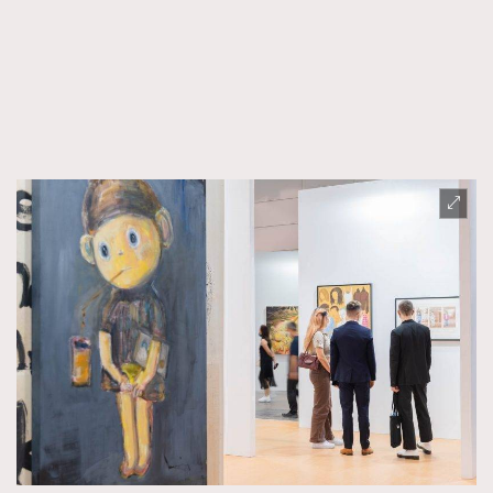
FigaroFrancais
41
FigaroGadget
1
FigaroHealth
647
FigaroHub
128
FigaroIcon
68
法國五月French May專訪四位香港文藝代表
FigaroInsight
156
FigaroIssue
271
FigaroJewellery
87
FigaroLifestyle
230
FigaroLove
89
FigaroMasterclass
20
FigaroMusic
90
FigaroStyle
89
#FigaroIssue 容祖兒封面專訪｜追逐歌手夢
FigaroSubculture
14