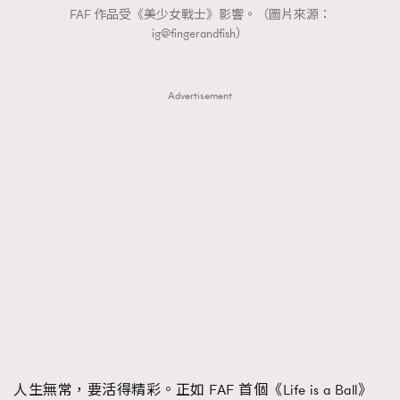
FAF 作品受《美少女戰士》影響。（圖片來源：
AFrenchMind
DressLikeAParisienne
ig@fingerandfish）
EmpowerF
FashionWeek
FigaroAesthetic
Advertisement
人生無常，要活得精彩。正如 FAF 首個《Life is a Ball》