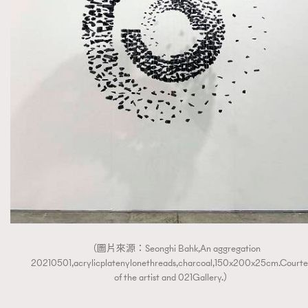
（圖片來源：Seonghi Bahk,An aggregation
20210501,acrylicplatenylonethreads,charcoal,150x200x25cm.Courte
of the artist and 021Gallery.）