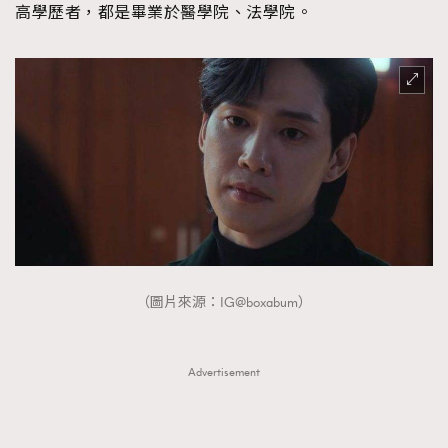
高學歷者，都是畢業於醫學院、法學院。
About us
Collaboration Opportunity
Disclaimer
Privacy
New Media Group
|
Madame Figaro editions:
France
|
Greece
|
Japan
|
Portugal
|
Spain
（圖片來源：IG@boxabum）
Advertisement