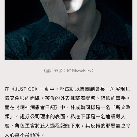
（圖片來源：IG@boxabum ）
在《JUSTICE》一劇中，朴成勳以集團副會長一角展現帥
氣又惡狠的面貌，英俊的外表卻藏着變態、恐怖的毒手。
而在《精神病患者日記》中，朴成勳同樣是一名「斯文敗
類」。證券公司理事的表面，私底下卻是一名連續殺人
魔，角色更會將殺人過程記錄下來，其反轉的邪惡氣息令
人心裏不禁顫抖。