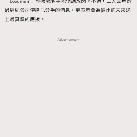
「boxumum」作帳號名字地低調放閃。不過，二人去年透
過經紀公司傳達已分手的消息，更表示會為彼此的未來送
上最真摯的應援。
Advertisement