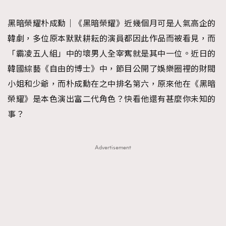
TRENDING
黑暗榮耀朴成勳｜《黑暗榮耀》近幾個月可是人氣高企的
#FigaroExhibition 群星力撐MF X Leung Mo《See
AFrenchMind
3
韓劇，多位原本默默耕耘的演員都因此作品而被看見，而
You In My Dream》展覽
DressLikeAParisienne
1
「霸凌五人組」中的壞男人全宰寯就是其中一位。近日的
EmpowerF
103
韓國綜藝《自由的博士》中，節目公開了娛樂圈裡的財閥
FashionWeek
191
小姐和少爺，而朴成勳在之中排名第六，原來他在《黑暗
FigaroAesthetic
308
榮耀》是本色演出富二代角色？快看他還有甚麼你未知的
FigaroAstrology
417
事？
FigaroBeauty
424
FigaroBeautyRitual
7
Advertisement
FigaroCeleb
547
#FigaroExhibition Wyman 揭曉 Figaro Exhibition
FigaroCinéma
281
第二站！
FigaroDigitalCover
17
FigaroExhibition
12
FigaroExpert
1