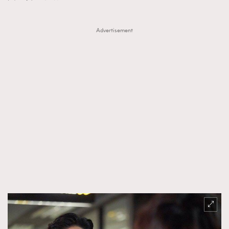
Advertisement
TRENDING
AFrenchMind
DressLikeAParisienne
EmpowerF
FashionWeek
FigaroAesthetic