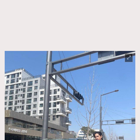
FigaroFrancais
41
FigaroGadget
1
FigaroHealth
647
FigaroHub
128
FigaroIcon
68
法國五月French May專訪四位香港文藝代表
FigaroInsight
156
FigaroIssue
271
FigaroJewellery
87
FigaroLifestyle
230
FigaroLove
89
FigaroMasterclass
20
FigaroMusic
90
FigaroStyle
89
#FigaroIssue 容祖兒封面專訪｜追逐歌手夢
FigaroSubculture
14