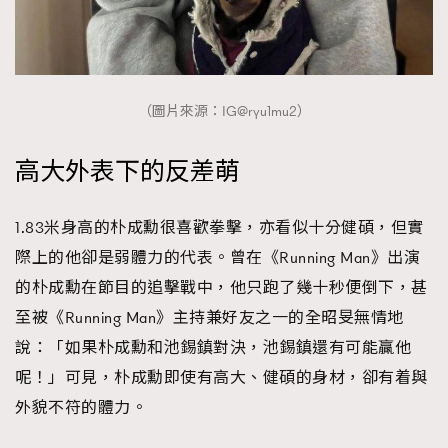
（圖片來源：IG@ryu1mu2）
高大外表下的反差萌
1.83米身高的朴成勳很喜歡拳擊，亦看似十分健碩，但實
際上的他卻是弱體力的代表。曾在《Running Man》出演
的朴成勳在節目的追擊戰中，他只跑了幾十秒便倒下，甚
至被《Running Man》主持兼好友之一的全昭旻無情地
說：「如果朴成勳和池錫鎮對決，池錫鎮還有可能贏他
呢！」可見，朴成勳即使有高大、健碩的身材，卻有着與
外貌不符的體力。