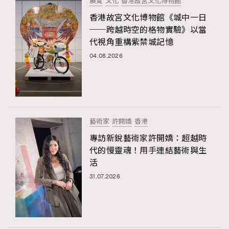
展覽
文化
香港故宮文化博物館
香港故宮文化博物館《城中一日
──跨越時空的格物實驗》以當
代視角重構紫禁城記憶
04.08.2026
藝術家
許開嬌
香港
專訪新銳藝術家許開嬌：超越時
代的慢靈魂！用手連結藝術與生
活
31.07.2026