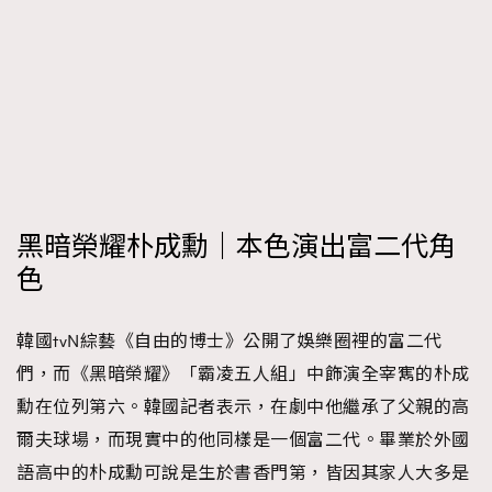
時裝心理學
2
當巨蟹座遇上處女座 Tyson Yoshi x 林家謙
煲劇日常
334
玩物壯志
1
黑暗榮耀朴成勳｜本色演出富二代角
色
本人已詳閱並同意遵守本文列明條款及細則。 請瀏覽
(
nmg.com.hk/privacy
) 閱讀本公司的私隱政策聲明。
韓國tvN綜藝《自由的博士》公開了娛樂圈裡的富二代
本人願意接收新傳媒集團的最新消息及其他宣傳資訊，本人同意
們，而《黑暗榮耀》「霸凌五人組」中飾演全宰寯的朴成
新傳媒集團使用本人的個人資料於任何推廣用途。
勳在位列第六。韓國記者表示，在劇中他繼承了父親的高
爾夫球場，而現實中的他同樣是一個富二代。畢業於外國
語高中的朴成勳可說是生於書香門第，皆因其家人大多是