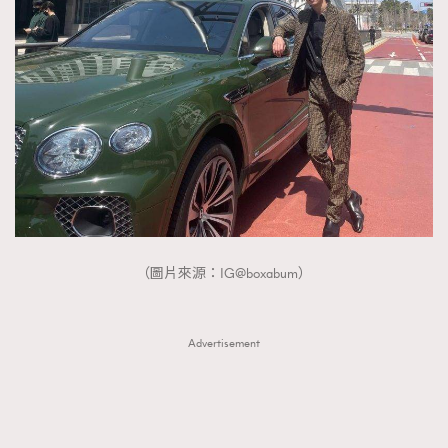
FigaroTalk
48
FigaroWatch
83
Grooming&Fitness
38
HommesFashion
2
HommeStyle
132
NoBagNoLife
349
People
53
#FigaroIssue 專訪陳漢娜Hanna與Takuro｜模特
TheFrenchWay
145
情侶談愛情
VAxChowSangSang
4
（圖片來源：IG@boxabum）
WatchesWonder&Beyond
21
WatchesWonder&Beyond
1
Advertisement
向ChanelN°5致敬
1
大時代小事情
42
時尚熱話
537
時尚配飾
297