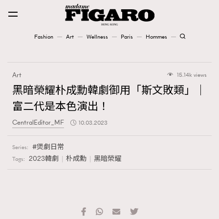
Fashion
Art
Wellness
Paris
Hommes
Fashion
Art
15.14k views
Art
黑暗榮耀朴成勳韓劇御用「斯文敗類」｜
富二代是本色演出！
Wellness
CentralEditor_MF
10.03.2023
Karena Lam is On Our Cover
煲劇日常
Series:
Paris
2023韓劇
朴成勳
黑暗榮耀
Tags:
Hommes