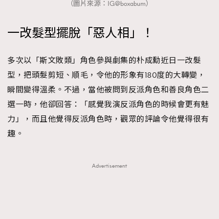
（圖片來源：IG@boxabum）
一改髮型擺脫「惡人相」！
多次以「斯文敗類」角色參與劇集的朴成勳近日一改髮
型，把頭髮剪短、順毛，令他的形象有180度的大轉變，
瞬間變得溫柔。不過，當他被問到反派角色和善良角色二
選一時，他卻回答：「感覺我演反派角色的時候會更有魅
力」，而且他覺得反派角色時，觀眾的評論令他覺得很有
趣。
Advertisement