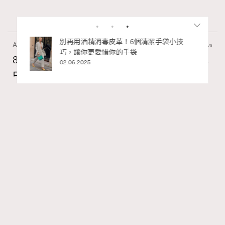
私藏的顯
別再用酒精消毒皮革！6個清潔手袋小技
Art
11.4k views
巧，讓你更愛惜你的手袋
8月香港藝術展覽：香港故宮文化博物館《城
02.06.2025
中一日》、遊戲迷必訪《游於藝乎》、《西
源里選畫》捕捉香港情懷
Ankie Pang
07.08.2026
RECOMMENDED
FigaroAesthetic
Series:
藝術
藝術展覽
香港故宮文化博物館
Tags: