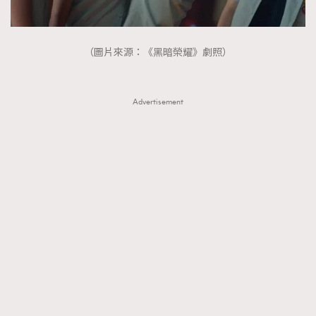
About us
Collaboration Opportunity
Disclaimer
Privacy
New Media Group
|
Madame Figaro editions:
France
|
Greece
（圖片來源：《黑暗榮耀》劇照）
|
Japan
|
Portugal
|
Spain
Advertisement