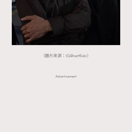
（圖片來源：IG@netflixkr）
Advertisement