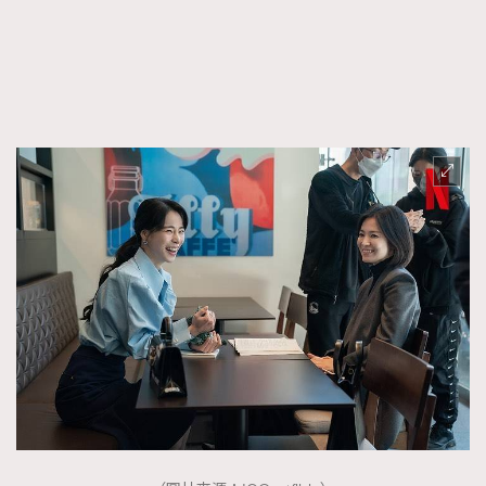
FigaroFrancais
41
FigaroGadget
1
FigaroHealth
647
FigaroHub
128
FigaroIcon
68
法國五月French May專訪四位香港文藝代表
FigaroInsight
156
FigaroIssue
271
FigaroJewellery
87
FigaroLifestyle
230
FigaroLove
89
FigaroMasterclass
20
FigaroMusic
90
FigaroStyle
89
#FigaroIssue 容祖兒封面專訪｜追逐歌手夢
FigaroSubculture
14