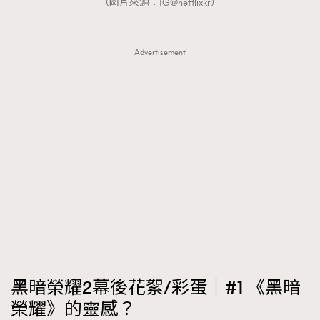
（圖片來源：IG@netflixkr）
FigaroTalk
48
FigaroWatch
83
Grooming&Fitness
38
Advertisement
HommesFashion
2
HommeStyle
132
NoBagNoLife
349
People
53
#FigaroIssue 專訪陳漢娜Hanna與Takuro｜模特
TheFrenchWay
145
情侶談愛情
VAxChowSangSang
4
WatchesWonder&Beyond
21
WatchesWonder&Beyond
1
向ChanelN°5致敬
1
大時代小事情
42
黑暗榮耀2幕後花絮/彩蛋｜#1 《黑暗
時尚熱話
537
榮耀》的靈感？
時尚配飾
297