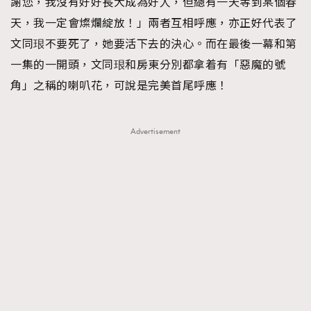
謝您，我沒有好好長大成為好人，但總有一天等到某個春
天，我一定會燦爛綻放！」兩者互相呼應，亦正好代表了
文同珢不要死了，她要活下去的決心。而在最後一幕和第
一集的一開頭，文同珢和房東分別都拿着有「惡魔的號
角」之稱的喇叭花，可說是完美首尾呼應！
Advertisement