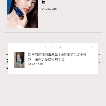
薦
04.08.2026
Art
60 views
私藏的顯
別再用酒精消毒皮革！6個清潔手袋小技
巧，讓你更愛惜你的手袋
莫扎特16歲歌劇神作！非凡美樂帶來《獨裁君
02.06.2025
主斯拉》香港首演重現古羅馬政治風暴
Ankie Pang
2 hours ago
FigaroAesthetic
Series:
文化
表演藝術
Tags:
RECOMMENDED