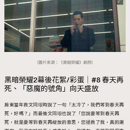
（圖片來源：《黑暗榮耀》劇照）
黑暗榮耀2幕後花絮/彩蛋｜#8 春天再
死、「惡魔的號角」向天盛放
房東當年救文同珢時說了一句「太冷了，我們等到春天再
死，好嗎？」而最後文同珢也說了「您說要等到春天再
死，就是要等到春天再綻放的意思，您拯救了我，真的謝