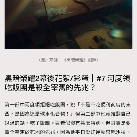
（圖片來源：《黑暗榮耀》劇照）
黑暗榮耀2幕後花絮/彩蛋｜#7 河度領
吃飯團是殺全宰寯的先兆？
第一部中河度領拒絕吃飯團，說「不是不吃便利商店的東
西，是因為這是碳水化合物！」但第二部中他竟推翻自己
說過的話，吃了飯團。這看似沒有甚麼特別，但其實是要
置全宰寯於死地的先兆，因為他平日愛好運動只吃沙拉，