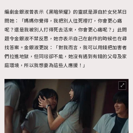
時裝心理學
2
當巨蟹座遇上處女座 Tyson Yoshi x 林家謙
編劇金銀淑曾表示《黑暗榮耀》的靈感是源自於女兒某日
煲劇日常
334
問她：「媽媽你覺得，我把別人往死裡打，你會更心痛
玩物壯志
1
呢？還是我被別人打得死去活來，你會更心痛呢？」此問
題令金銀淑不禁反思，她亦表示自己在創作的時候也在尋
找答案。金銀淑更說：「對我而言，我可以用錢把加害者
們拉進地獄，但同珢卻不能，她沒有遇到有錢的父母及家
庭環境，所以我想要為這些人應援！」
本人已詳閱並同意遵守本文列明條款及細則。 請瀏覽
(
nmg.com.hk/privacy
) 閱讀本公司的私隱政策聲明。
本人願意接收新傳媒集團的最新消息及其他宣傳資訊，本人同意
新傳媒集團使用本人的個人資料於任何推廣用途。