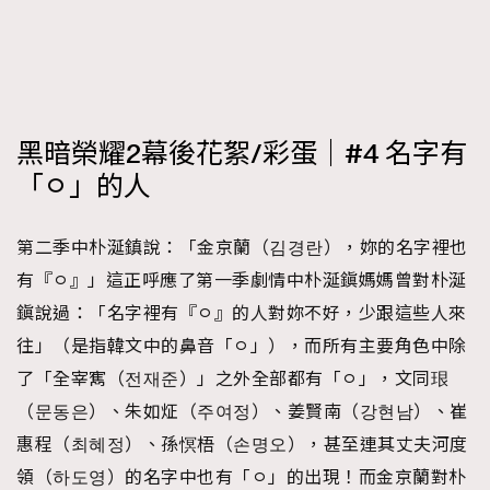
黑暗榮耀2幕後花絮/彩蛋｜#4 名字有
「ㅇ」的人
第二季中朴涎鎮說：「金京蘭（김경란），妳的名字裡也
有『ㅇ』」這正呼應了第一季劇情中朴涎鎭媽媽曾對朴涎
鎭說過：「名字裡有『ㅇ』的人對妳不好，少跟這些人來
往」（是指韓文中的鼻音「ㅇ」），而所有主要角色中除
了「全宰寯（전재준）」之外全部都有「ㅇ」，文同珢
（문동은）、朱如炡（주여정）、姜賢南（강현남）、崔
惠程（최혜정）、孫慏梧（손명오），甚至連其丈夫河度
領（하도영）的名字中也有「ㅇ」的出現！而金京蘭對朴