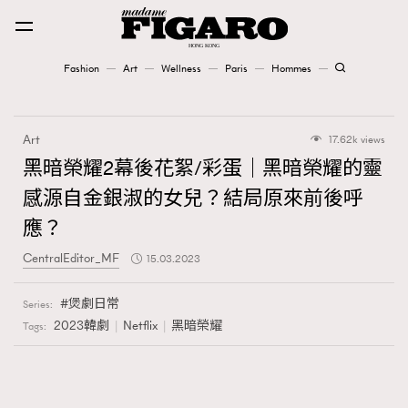
Fashion
Art
Wellness
Paris
Hommes
Fashion
Art
17.62k views
Art
黑暗榮耀2幕後花絮/彩蛋｜黑暗榮耀的靈
感源自金銀淑的女兒？結局原來前後呼
Wellness
應？
Karena Lam is On Our Cover
CentralEditor_MF
15.03.2023
Paris
煲劇日常
Series:
2023韓劇
Netflix
黑暗榮耀
Tags:
Hommes