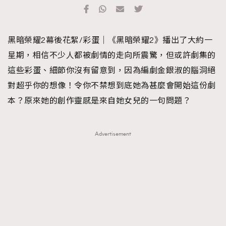
TRENDING
#FigaroExhibition 群星力撐MF X Leung Mo《See
AFrenchMind
3
黑暗榮耀2幕後花絮/彩蛋｜《黑暗榮耀2》播出了大約一
You In My Dream》展覽
DressLikeAParisienne
1
星期，相信不少人都被劇情的走向所震驚，但或許劇集的
EmpowerF
103
這些彩蛋、細節你沒有留意到，因為編劇金銀淑的腦洞絕
FashionWeek
191
對超乎你的想像！令你不禁想到底她為甚麼會開始這份劇
FigaroAesthetic
308
本？原來她的創作靈感是來自她女兒的一句問題？
FigaroAstrology
416
FigaroBeauty
424
Advertisement
FigaroBeautyRitual
7
FigaroCeleb
547
#FigaroExhibition Wyman 揭曉 Figaro Exhibition
FigaroCinéma
281
第二站！
FigaroDigitalCover
17
FigaroExhibition
12
FigaroExpert
1