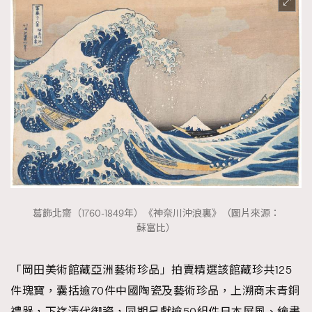
AFrenchMind
DressLikeAParisienne
EmpowerF
FashionWeek
FigaroAesthetic
葛飾北齋（1760-1849年）《神奈川沖浪裏》（圖片來源：
蘇富比）
「岡田美術館藏亞洲藝術珍品」拍賣精選該館藏珍共125
件瑰寶，囊括逾70件中國陶瓷及藝術珍品，上溯商末青銅
禮器，下迄清代御瓷，同期呈獻逾50組件日本屏風、繪畫