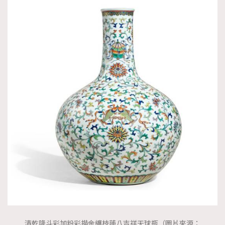
清乾隆斗彩加粉彩描金纏枝蓮八吉祥天球瓶（圖片來源：