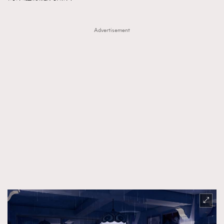
FigaroTalk
48
FigaroWatch
83
Advertisement
Grooming&Fitness
38
HommesFashion
2
HommeStyle
132
NoBagNoLife
349
People
53
#FigaroIssue 專訪陳漢娜Hanna與Takuro｜模特
TheFrenchWay
145
情侶談愛情
VAxChowSangSang
4
WatchesWonder&Beyond
21
WatchesWonder&Beyond
1
向ChanelN°5致敬
1
大時代小事情
42
時尚熱話
537
時尚配飾
297