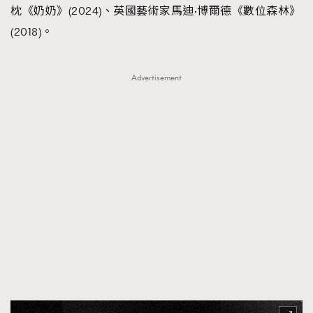
枕《奶奶》(2024)、英國藝術家馬迪·博爾德《數位森林》
About us
Collaboration Opportunity
Disclaimer
Privacy
(2018)。
New Media Group
|
Madame Figaro editions:
France
|
Greece
|
Japan
|
Portugal
|
Spain
Advertisement