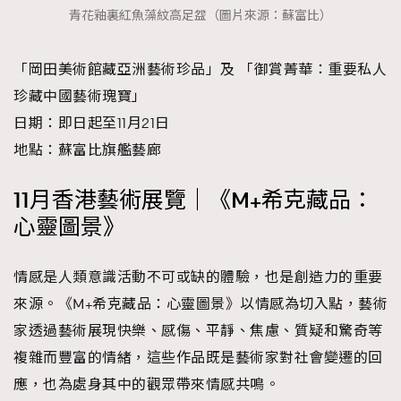
青花釉裏紅魚藻紋高足盌（圖片來源：蘇富比）
「岡田美術館藏亞洲藝術珍品」及 「御賞菁華：重要私人
珍藏中國藝術瑰寶」
日期：即日起至11月21日
地點：蘇富比旗艦藝廊
11月香港藝術展覽｜《M+希克藏品：
心靈圖景》
情感是人類意識活動不可或缺的體驗，也是創造力的重要
來源。《M+希克藏品：心靈圖景》以情感為切入點，藝術
家透過藝術展現快樂、感傷、平靜、焦慮、質疑和驚奇等
複雜而豐富的情緒，這些作品既是藝術家對社會變遷的回
應，也為處身其中的觀眾帶來情感共鳴。