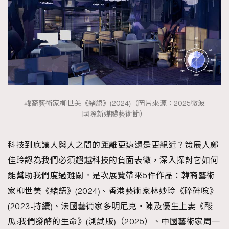
時裝心理學
2
當巨蟹座遇上處女座 Tyson Yoshi x 林家謙
煲劇日常
334
玩物壯志
1
韓裔藝術家柳世美《緒語》(2024)（圖片來源：2025微波
國際新媒體藝術節）
本人已詳閱並同意遵守本文列明條款及細則。 請瀏覽
科技到底讓人與人之間的距離更遠還是更親近？策展人鄺
(
nmg.com.hk/privacy
) 閱讀本公司的私隱政策聲明。
佳玲認為我們必須超越科技的負面表徵，深入探討它如何
本人願意接收新傳媒集團的最新消息及其他宣傳資訊，本人同意
新傳媒集團使用本人的個人資料於任何推廣用途。
能幫助我們度過難關。是次展覽帶來5件作品：韓裔藝術
家柳世美《緒語》(2024)、香港藝術家林妙玲《碎碎唸》
(2023-持續)、法國藝術家多明尼克‧陳及優生上妻《酸
瓜:我們發酵的生命》(測試版)（2025）、中國藝術家周一