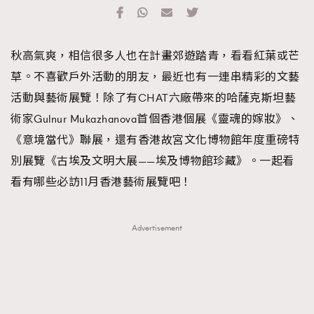
TRENDING
#FigaroExhibition 群星力撐MF X Leung Mo《See
AFrenchMind
3
秋高氣爽，相信很多人也在計畫郊遊踏青，看看紅葉或芒
You In My Dream》展覽
DressLikeAParisienne
1
草。不喜歡戶外活動的朋友，最近也有一連串精彩的文藝
EmpowerF
103
活動與藝術展覽！除了有CHAT六廠帶來的哈薩克斯坦藝
FashionWeek
191
術家Gulnur Mukazhanova首個香港個展《靈魂的嫁妝》、
FigaroAesthetic
308
《意境當代》聯展，還有香港故宮文化博物館年度重磅特
FigaroAstrology
415
別展覽《古埃及文明大展——埃及博物館珍藏》。一起看
FigaroBeauty
424
看有哪些必訪11月香港藝術展覽吧！
FigaroBeautyRitual
7
FigaroCeleb
547
Advertisement
#FigaroExhibition Wyman 揭曉 Figaro Exhibition
FigaroCinéma
281
第二站！
FigaroDigitalCover
17
FigaroExhibition
12
FigaroExpert
1