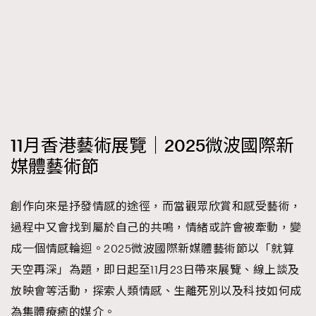
FigaroFrancais
41
FigaroGadget
1
FigaroHealth
647
FigaroHub
128
FigaroIcon
68
法國五月French May專訪四位香港文藝代表
FigaroInsight
156
11月香港藝術展覽｜2025微波國際新
FigaroIssue
271
媒體藝術節
FigaroJewellery
87
FigaroLifestyle
230
創作向來是抒發情感的途徑，而當觀眾欣賞和感受藝術，
FigaroLove
89
過程中又會找到屬於自己的共鳴，情緒或許會被牽動，變
FigaroMasterclass
20
成一個情感輪迴。2025微波國際新媒體藝術節以「就算
FigaroMusic
90
天空再深」為題，即日起至11月23日帶來展覽、線上談及
FigaroStyle
89
#FigaroIssue 容祖兒封面專訪｜追逐歌手夢
放映會等活動，探索人類情感、生離死別以及科技如何成
FigaroSubculture
14
為集體療癒的媒介。