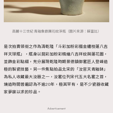
高麗十三世紀 青釉象嵌團花紋淨瓶（圖片來源：蘇富比）
是次拍賣領銜之作為清乾隆「斗彩加粉彩描金纏枝蓮八吉
祥天球瓶」，瓶身以鬪彩加粉彩精繪八吉祥紋與蓮花圖，
並飾金彩點綴，充分展現乾隆時期景德鎮御窰匠人登峰造
極的製瓷技藝。另一件焦點拍品北宋的「汝官天青釉缽」
為私人收藏最大汝器之一，汝窰位列宋代五大名窰之首，
燒造時間普遍認為不逾20年，極其罕有，是不少瓷器收藏
家夢寐以求的珍品。
Advertisement