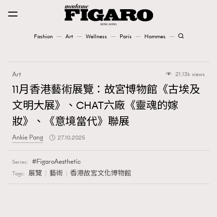
Fashion
Art
Wellness
Paris
Hommes
Fashion
Art
21.13k views
Art
11月香港藝術展覽：故宮博物館《古埃及
文明大展》、CHAT六廠《靈魂的嫁
Wellness
妝》、《意境當代》聯展
Karena Lam is On Our Cover
Ankie Pang
27.10.2025
Paris
FigaroAesthetic
Series:
展覽
藝術
香港故宮文化博物館
Tags:
Hommes