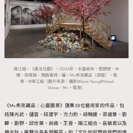
陽江組，《書法花園》，2004年，水墨紙本、塑膠樹、木
橋、按摩器、閉路電視、蠟，M+希克藏品（捐贈），香
港，©陽江組（圖片來源：攝影Winnie Yeung@Visual
Voices，M+，香港）
《M+希克藏品：心靈圖景》匯集38位藝術家的作品，包
括陳光武、儲雲、段建宇、方力鈞、胡曉媛、梁遠葦、劉
韡、劉野、邱世華、尚揚、王晉、陽江組合、岳敏君以及
趙半狄。展覽分為多個展區，如「文化如何塑造我們的情