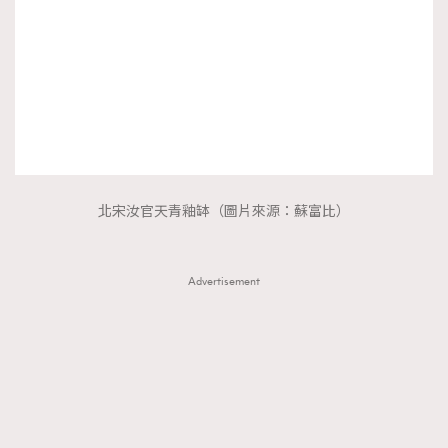
北宋汝官天青釉缽（圖片來源：蘇富比）
Advertisement