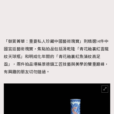
「御賞菁華：重要私人珍藏中國藝術瑰寶」則精選14件中
國宮廷藝術瑰寶，焦點拍品包括清乾隆「青花釉裏紅雲龍
紋天球瓶」和明成化年間的「青花釉裏紅魚藻紋高足
盌」，兩件拍品堪稱景德鎮工匠技藝與美學的雙重巔峰，
有興趣的朋友切勿錯過。