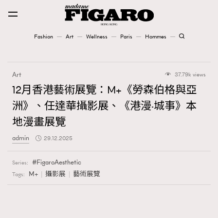
Fashion
Art
Wellness
Paris
Hommes
Fashion
Art
37.79k views
Art
12月香港藝術展覽：M+《勞森伯格與亞
洲》、任達華攝影展、《港漫·城事》本
Wellness
地漫畫展覽
Karena Lam is On Our Cover
admin
29.12.2025
Paris
FigaroAesthetic
Series:
M+
攝影展
藝術展覽
Tags:
Hommes