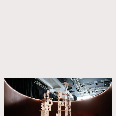
About us
Collaboration Opportunity
Disclaimer
Privacy
New Media Group
|
Madame Figaro editions:
France
|
Greece
|
Japan
|
Portugal
|
Spain