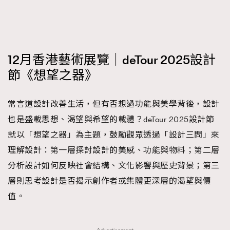
FigaroFrancais
41
FigaroGadget
1
FigaroHealth
647
12月香港藝術展覽｜deTour 2025設計
FigaroHub
128
節《想望之器》
FigaroIcon
68
法國五月French May專訪四位香港文藝代表
FigaroInsight
156
常言道設計改善生活，但有否想過功能與美學背後，設計
FigaroIssue
270
也是盛載思想、渴望與希望的載體？deTour 2025設計節
FigaroJewellery
86
就以「想望之器」為主題，鼓勵觀眾透過「設計三問」來
FigaroLifestyle
230
理解設計：第一層探討設計的美感、功能與物料；第二層
FigaroLove
89
分析設計如何反映社會結構、文化影響與歷史背景；第三
FigaroMasterclass
20
層則思考設計是否揭示創作者或集體更深層的渴望與價
FigaroMusic
90
值。
FigaroStyle
89
#FigaroIssue 容祖兒封面專訪｜追逐歌手夢
FigaroSubculture
14