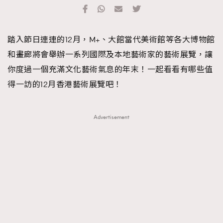
TRENDING
#FigaroExhibition 群星力撐MF X Leung Mo《See
AFrenchMind
3
踏入節日連連的12月，M+、大館當代美術館等各大博物館
You In My Dream》展覽
DressLikeAParisienne
1
和畫廊將會舉辦一系列國際及本地藝術家的藝術展覽，讓
EmpowerF
103
你度過一個充滿文化藝術氣息的年末！一起看看有哪些值
FashionWeek
191
得一訪的12月香港藝術展覽吧！
FigaroAesthetic
308
FigaroAstrology
415
Advertisement
FigaroBeauty
424
FigaroBeautyRitual
7
FigaroCeleb
547
#FigaroExhibition Wyman 揭曉 Figaro Exhibition
FigaroCinéma
281
第二站！
FigaroDigitalCover
17
FigaroExhibition
12
FigaroExpert
1