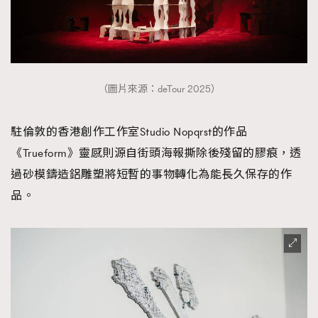
（圖片來源：deTour 2025）
駐倫敦的香港創作⼯作室Studio Nopqrst的作品
《Trueform》靈感則源自街頭海報撕除後殘留的膠痕，透
過砂模鑄造鋁雕塑將短暫的事物轉化為能長久保存的作
品。