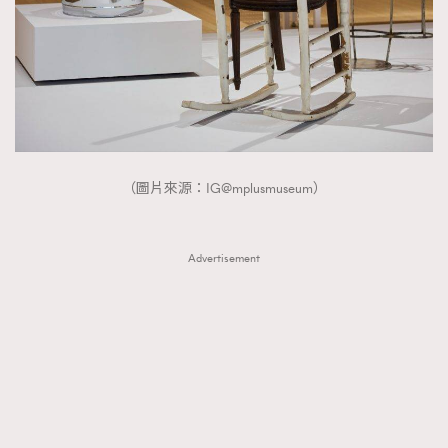
（圖片來源：IG@mplusmuseum）
Advertisement