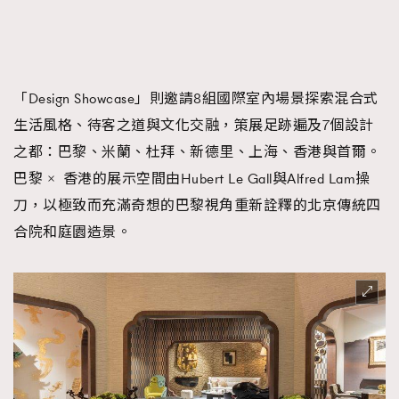
AFrenchMind
DressLikeAParisienne
EmpowerF
FashionWeek
FigaroAesthetic
「Design Showcase」則邀請8組國際室內場景探索混合式
生活風格、待客之道與文化交融，策展足跡遍及7個設計
之都：巴黎、米蘭、杜拜、新德里、上海、香港與首爾。
巴黎
香港的展示空間由Hubert Le Gall與Alfred Lam操
×
刀，以極致而充滿奇想的巴黎視角重新詮釋的北京傳統四
合院和庭園造景。