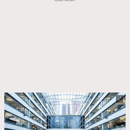
Advertisement
FigaroTalk
48
FigaroWatch
83
Grooming&Fitness
38
HommesFashion
2
HommeStyle
132
NoBagNoLife
349
People
53
#FigaroIssue 專訪陳漢娜Hanna與Takuro｜模特
TheFrenchWay
145
情侶談愛情
VAxChowSangSang
4
WatchesWonder&Beyond
21
WatchesWonder&Beyond
1
向ChanelN°5致敬
1
大時代小事情
42
時尚熱話
537
時尚配飾
297