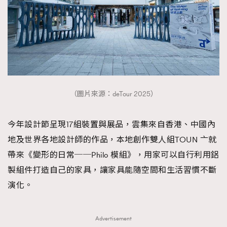
時裝心理學
2
當巨蟹座遇上處女座 Tyson Yoshi x 林家謙
煲劇日常
334
玩物壯志
1
（圖片來源：deTour 2025）
今年設計節呈現17組裝置與展品，雲集來自香港、中國內
地及世界各地設計師的作品，本地創作雙人組TOUN 亠就
本人已詳閱並同意遵守本文列明條款及細則。 請瀏覽
(
nmg.com.hk/privacy
) 閱讀本公司的私隱政策聲明。
帶來《變形的日常──Philo 模組》，用家可以自行利用鋁
本人願意接收新傳媒集團的最新消息及其他宣傳資訊，本人同意
製組件打造自己的家具，讓家具能隨空間和生活習慣不斷
新傳媒集團使用本人的個人資料於任何推廣用途。
演化。
Advertisement