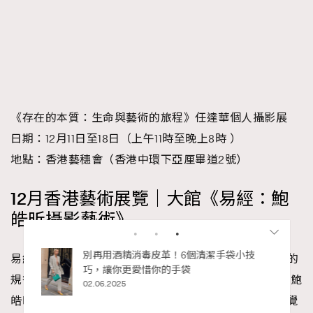
《存在的本質：生命與藝術的旅程》任達華個人攝影展
日期：12月11日至18日（上午11時至晚上8時 ）
地點：香港藝穗會（香港中環下亞厘畢道2號）
12月香港藝術展覽｜大館《易經：鮑
皓昕攝影藝術》
私藏的顯
別再用酒精消毒皮革！6個清潔手袋小技
易經不是占卜問事的工具，也蘊含了天地萬物週而復始的
巧，讓你更愛惜你的手袋
規律和人生智慧。 大館最新文化遺產專題展覽《易經：鮑
02.06.2025
皓昕攝影藝術》，透過香港著名攝影藝術家鮑皓昕的視覺