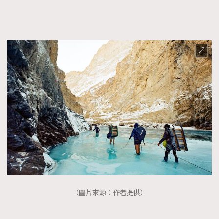
FigaroFrancais
41
FigaroGadget
1
FigaroHealth
647
FigaroHub
128
FigaroIcon
68
法國五月French May專訪四位香港文藝代表
FigaroInsight
156
FigaroIssue
271
FigaroJewellery
87
FigaroLifestyle
230
FigaroLove
89
FigaroMasterclass
20
FigaroMusic
90
FigaroStyle
89
（圖片來源：作者提供）
#FigaroIssue 容祖兒封面專訪｜追逐歌手夢
FigaroSubculture
14