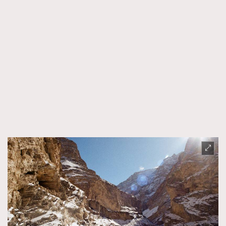
TRENDING
AFrenchMind
DressLikeAParisienne