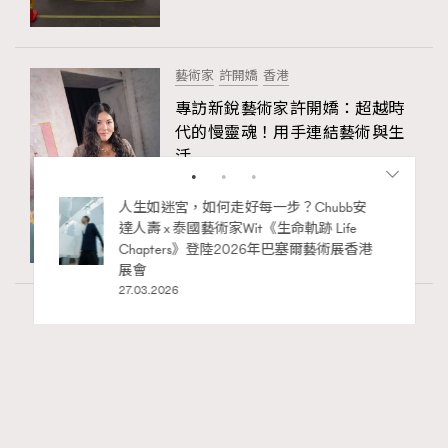
藝術家
許開嬌
香港
專訪新銳藝術家許開嬌：超越時
代的慢靈魂！用手連結藝術與生
活
31.07.2026
，如何走好每一步？Chubb安
法國女人不是真的瘦 ? 時尚博
國藝術家Wit《生命軌跡 Life
瘦穿搭術大公開
rs》登陸2026年巴塞爾藝術展香港
07.08.2025
Art
11.4k views
8月香港藝術展覽：香港故宮文化博物館《城
RECOMMENDED
中一日》、遊戲迷必訪《游於藝乎》、《西