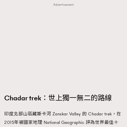
FigaroTalk
48
Advertisement
FigaroWatch
83
Grooming&Fitness
38
HommesFashion
2
HommeStyle
132
NoBagNoLife
349
People
53
#FigaroIssue 專訪陳漢娜Hanna與Takuro｜模特
TheFrenchWay
145
情侶談愛情
VAxChowSangSang
4
WatchesWonder&Beyond
21
WatchesWonder&Beyond
1
Chadar trek：世上獨一無二的路線
向ChanelN°5致敬
1
大時代小事情
42
印度北部山區藏斯卡河 Zanskar Valley 的 Chadar trek，在
時尚熱話
537
2015年被國家地理 National Geographic 評為世界最佳十
時尚配飾
297