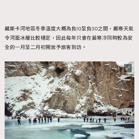
About us
Collaboration Opportunity
Disclaimer
Privacy
New Media Group
|
Madame Figaro editions:
France
|
Greece
|
Japan
|
Portugal
|
Spain
藏斯卡河地區冬季溫度大概為負10至負30之間，嚴寒天氣
令河面冰層比較穩定，因此每年只會在最寒冷同時較為安
全的一月至二月初開放予旅客到訪。