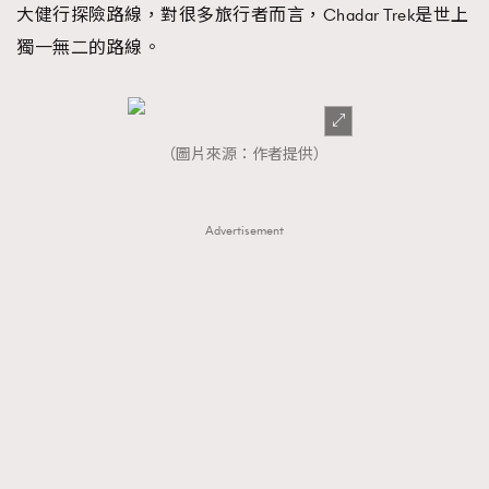
大健行探險路線，對很多旅行者而言，Chadar Trek是世上
時裝心理學
2
當巨蟹座遇上處女座 Tyson Yoshi x 林家謙
獨一無二的路線。
煲劇日常
334
玩物壯志
1
（圖片來源：作者提供）
Advertisement
本人已詳閱並同意遵守本文列明條款及細則。 請瀏覽
(
nmg.com.hk/privacy
) 閱讀本公司的私隱政策聲明。
本人願意接收新傳媒集團的最新消息及其他宣傳資訊，本人同意
新傳媒集團使用本人的個人資料於任何推廣用途。