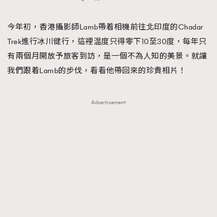
TRENDING
今年初，香港攝影師Lamb帶着相機前往北印度的Chadar
#FigaroExhibition 群星力撐MF X Leung Mo《See
AFrenchMind
3
Trek進行冰川健行，這裡温度只得零下10至30度，每年只
You In My Dream》展覽
DressLikeAParisienne
1
有兩個月開放予旅客到訪，是一個不為人知的美景。就讓
EmpowerF
103
我們跟着Lamb的步伐，看看他帶回來的珍貴相片！
FashionWeek
191
FigaroAesthetic
308
Advertisement
FigaroAstrology
417
FigaroBeauty
424
FigaroBeautyRitual
7
FigaroCeleb
547
#FigaroExhibition Wyman 揭曉 Figaro Exhibition
FigaroCinéma
281
第二站！
FigaroDigitalCover
17
FigaroExhibition
12
FigaroExpert
1