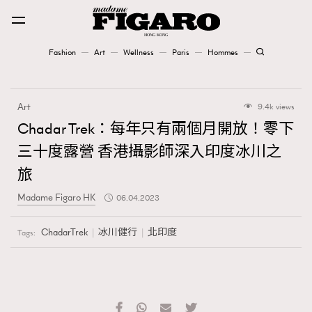
Fashion
Art
Wellness
Paris
Hommes
Fashion
Art
9.4k views
Art
Chadar Trek：每年只有兩個月開放！零下
三十度露營 香港攝影師深入印度冰川之
Wellness
旅
Karena Lam is On Our Cover
Madame Figaro HK
06.04.2023
Paris
ChadarTrek
冰川健行
北印度
Tags:
Hommes