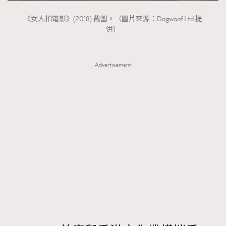
FigaroTalk
48
FigaroWatch
83
《女人拍電影》(2018) 截圖。（圖片來源：Dogwoof Ltd 提
供）
Grooming&Fitness
38
HommesFashion
2
HommeStyle
Advertisement
132
NoBagNoLife
349
People
53
#FigaroIssue 專訪陳漢娜Hanna與Takuro｜模特
TheFrenchWay
145
情侶談愛情
VAxChowSangSang
4
WatchesWonder&Beyond
21
WatchesWonder&Beyond
1
向ChanelN°5致敬
1
大時代小事情
42
時尚熱話
537
時尚配飾
297