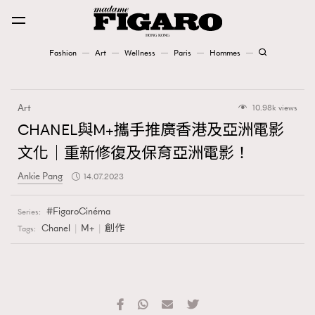
Fashion
Art
Wellness
Paris
Hommes
Fashion
Art
10.98k views
Art
CHANEL與M+攜手推廣香港及亞洲電影
文化｜重新修復及保育亞洲電影！
Wellness
Ankie Pang
14.07.2023
Karena Lam is On Our Cover
FigaroCinéma
Series:
Paris
Chanel
M+
創作
Tags:
Hommes