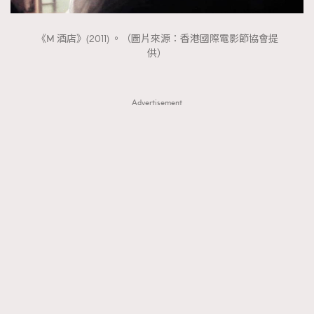
About us
Collaboration Opportunity
Disclaimer
Privacy
《M 酒店》(2011) 。（圖片來源：香港國際電影節協會提
New Media Group
|
Madame Figaro editions:
France
|
Greece
供）
|
Japan
|
Portugal
|
Spain
Advertisement