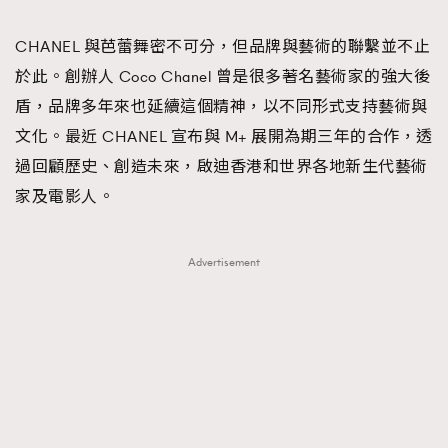
TRENDING
CHANEL 與芭蕾舞密不可分，但品牌與藝術的聯繫並不止
#FigaroExhibition 群星力撐MF X Leung Mo《See
AFrenchMind
3
於此。創辦人 Coco Chanel 曾是很多著名藝術家的強大後
You In My Dream》展覽
DressLikeAParisienne
1
盾，品牌多年來也延續這個精神，以不同形式支持藝術與
EmpowerF
103
文化。最近 CHANEL 宣布與 M+ 展開為期三年的合作，透
FashionWeek
191
過回顧歷史、創造未來，啟迪香港和世界各地新生代藝術
FigaroAesthetic
308
家及電影人。
FigaroAstrology
416
FigaroBeauty
424
Advertisement
FigaroBeautyRitual
7
FigaroCeleb
547
#FigaroExhibition Wyman 揭曉 Figaro Exhibition
FigaroCinéma
281
第二站！
FigaroDigitalCover
17
FigaroExhibition
12
FigaroExpert
1