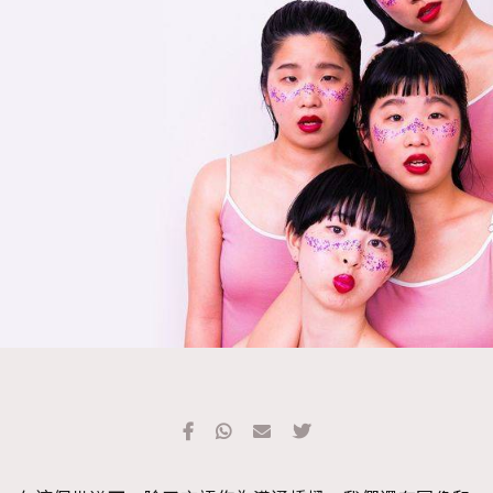
TRENDING
#FigaroExhibition 群星力撐MF X Leung Mo《See
AFrenchMind
3
You In My Dream》展覽
DressLikeAParisienne
1
EmpowerF
103
FashionWeek
191
FigaroAesthetic
308
FigaroAstrology
416
FigaroBeauty
424
FigaroBeautyRitual
7
FigaroCeleb
547
#FigaroExhibition Wyman 揭曉 Figaro Exhibition
FigaroCinéma
281
第二站！
FigaroDigitalCover
17
FigaroExhibition
12
FigaroExpert
1