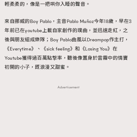
輕柔柔的，像是一把哄你入睡的聲音。
About us
Collaboration Opportunity
Disclaimer
Privacy
New Media Group
|
Madame Figaro editions:
France
|
Greece
來自挪威的Boy Pablo，主音Pablo Muñoz今年18歲，早在3
|
Japan
|
Portugal
|
Spain
年前已在youtube上載自家創作的璞曲，並迅速走紅，之
後與朋友組成樂隊；Boy Pablo曲風以Dreampop作主打，
《Everytime》、《sick feeling》和《Losing You》在
Youtube獲得過百萬點撃率，聽後像置身於雲霧中的情竇
初開的小子，既浪漫又甜蜜。
Advertisement