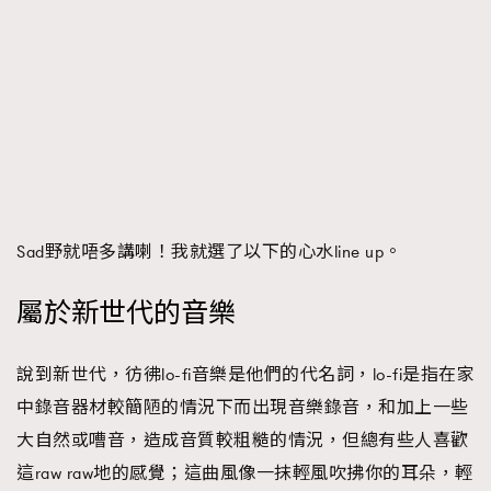
時裝心理學
2
當巨蟹座遇上處女座 Tyson Yoshi x 林家謙
煲劇日常
334
玩物壯志
1
Sad野就唔多講喇！我就選了以下的心水line up。
本人已詳閱並同意遵守本文列明條款及細則。 請瀏覽
屬於新世代的音樂
(
nmg.com.hk/privacy
) 閱讀本公司的私隱政策聲明。
本人願意接收新傳媒集團的最新消息及其他宣傳資訊，本人同意
新傳媒集團使用本人的個人資料於任何推廣用途。
說到新世代，彷彿lo-fi音樂是他們的代名詞，lo-fi是指在家
中錄音器材較簡陋的情況下而出現音樂錄音，和加上一些
大自然或嘈音，造成音質較粗糙的情況，但總有些人喜歡
這raw raw地的感覺；這曲風像一抹輕風吹拂你的耳朵，輕