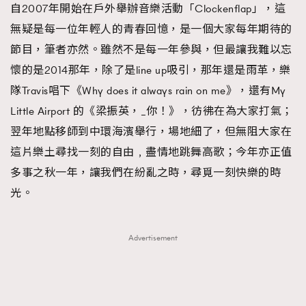
FigaroTalk
48
自2007年開始在戶外舉辦音樂活動「Clockenflap」，這
FigaroWatch
83
無疑是每一位年輕人的青春回憶，是一個大家每年期待的
Grooming&Fitness
38
節目，筆者亦然。雖然不是每一年參與，但最讓我難以忘
HommesFashion
2
懷的是2014那年，除了是line up吸引，那年還是雨革，樂
HommeStyle
132
隊Travis唱下《Why does it always rain on me》，還有My
NoBagNoLife
349
Little Airport 的《梁振英，_你！》，彷彿在為大家打氣；
People
翌年地點移師到中環海濱舉行，場地細了，但無阻大家在
53
#FigaroIssue 專訪陳漢娜Hanna與Takuro｜模特
這片樂土尋找一刻的自由﹐盡情地跳舞高歌；今年亦正值
TheFrenchWay
145
情侶談愛情
多事之秋一年，讓我們在紛亂之時，尋覓一刻快樂的時
VAxChowSangSang
4
光。
WatchesWonder&Beyond
21
WatchesWonder&Beyond
1
向ChanelN°5致敬
1
Advertisement
大時代小事情
42
時尚熱話
537
時尚配飾
297