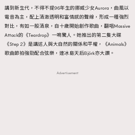
講到新生代，不得不提96年生的挪威少女Aurora，曲風以
電音為主，配上清澈透明和富情感的聲線，形成一種強烈
對比，有如一股清泉，自十歲開始創作歌曲，翻唱Massive
Attack的《Teardrop》一鳴驚人。她推出的第二隻大碟
《Step 2》是講述人與大自然的關係和平權，《Animals》
歌曲節拍強勁配合弦樂，連冰島天后Björk亦大讚。
Advertisement