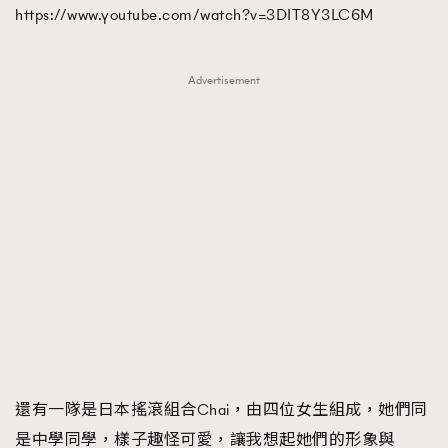
https://www.youtube.com/watch?v=3DIT8Y3LC6M
AFrenchMind
DressLikeAParisienne
EmpowerF
FashionWeek
FigaroAesthetic
Advertisement
還有一隊是日本搖滾組合Chai，由四位女生組成，她們同
是中學同學，樣子趣怪可愛，讓我想起她們的形象與