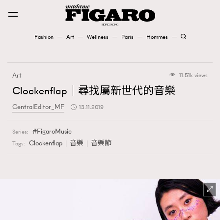
Fashion
Art
Wellness
Paris
Hommes
Fashion
Art
11.51k views
Art
Clockenflap｜尋找屬新世代的音樂
CentralEditor_MF
13.11.2019
Wellness
Karena Lam is On Our Cover
FigaroMusic
Series:
Clockenflap
音樂
音樂節
Tags:
Paris
Hommes