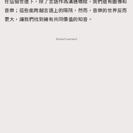
在這個世道下，除了言語作為溝通橋樑，我們還有圖像和
FigaroFrancais
41
音樂；這些能跨越言語上的隔陔，然而，音樂的世界反而
FigaroGadget
1
更大，讓我們找到擁有共同價值的知音。
FigaroHealth
647
FigaroHub
128
Advertisement
FigaroIcon
68
法國五月French May專訪四位香港文藝代表
FigaroInsight
156
FigaroIssue
271
FigaroJewellery
87
FigaroLifestyle
230
FigaroLove
89
FigaroMasterclass
20
FigaroMusic
90
FigaroStyle
89
#FigaroIssue 容祖兒封面專訪｜追逐歌手夢
FigaroSubculture
14