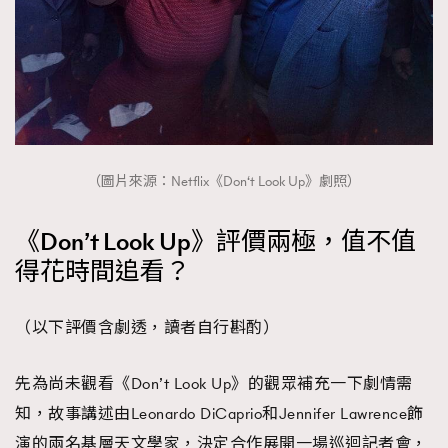
時裝心理學
2
當巨蟹座遇上處女座 Tyson Yoshi x 林家謙
煲劇日常
334
玩物壯志
1
（圖片來源：Netflix《Don‘t Look Up》劇照）
《Don’t Look Up》評價兩極，值不值
得花時間追看？
本人已詳閱並同意遵守本文列明條款及細則。 請瀏覽
(
nmg.com.hk/privacy
) 閱讀本公司的私隱政策聲明。
本人願意接收新傳媒集團的最新消息及其他宣傳資訊，本人同意
（以下評價含劇透，讀者自行斟酌）
新傳媒集團使用本人的個人資料於任何推廣用途。
先為尚未觀看《Don’t Look Up》的觀眾補充一下劇情需
知，故事講述由Leonardo DiCaprio和Jennifer Lawrence飾
演的兩名基層天文學家，決定合作展開一場巡迴記者會，