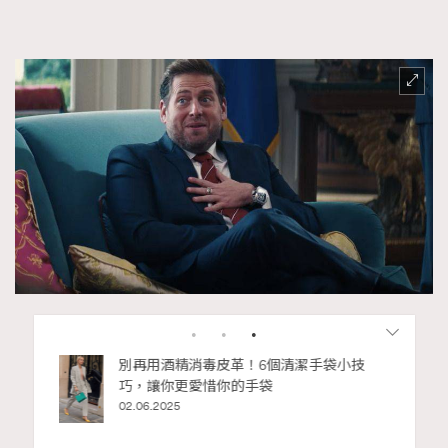
（圖片來源：Netflix《Don‘t Look Up》劇照）
私藏的顯
別再用酒精消毒皮革！6個清潔手袋小技
巧，讓你更愛惜你的手袋
02.06.2025