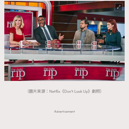
（圖片來源：Netflix《Don‘t Look Up》劇照）
Advertisement