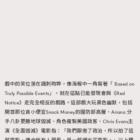
戲中的笑位落在諷刺時弊，像海報中一角寫著「 Based on
Truly Possible Events」，就在這點已能發現會與《Red
Notice》走完全相反的戲路。這部戲大玩黑色幽默，包括
開首那位貪小便宜Snack Money的國防部高層、Ariana 分
手八卦更勝地球毀滅、角色複製美國政客、Chris Evans主
演《全面毀滅》電影指：「我們厭倦了政治，所以拍了這