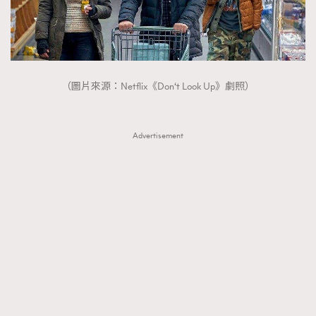
（圖片來源：Netflix《Don‘t Look Up》劇照）
Advertisement