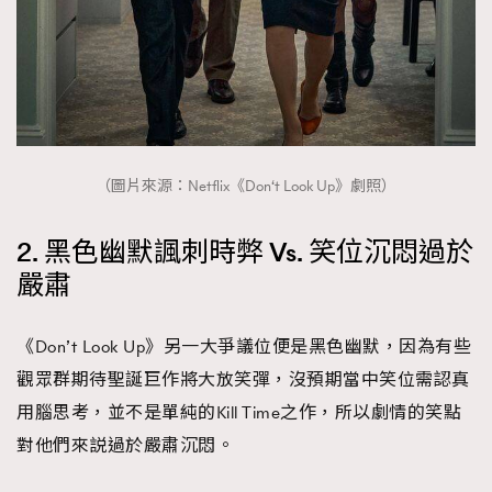
（圖片來源：Netflix《Don‘t Look Up》劇照）
2. 黑色幽默諷刺時弊 Vs. 笑位沉悶過於
嚴肅
《Don’t Look Up》另一大爭議位便是黑色幽默，因為有些
觀眾群期待聖誕巨作將大放笑彈，沒預期當中笑位需認真
用腦思考，並不是單純的Kill Time之作，所以劇情的笑點
對他們來説過於嚴肅沉悶。