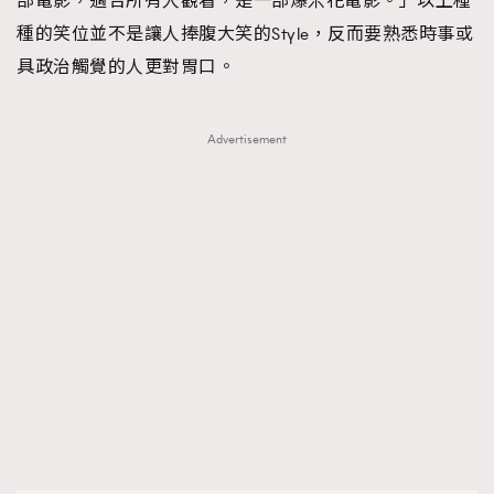
部電影，適合所有人觀看，是一部爆米花電影。」以上種
種的笑位並不是讓人捧腹大笑的Style，反而要熟悉時事或
具政治觸覺的人更對胃口。
Advertisement