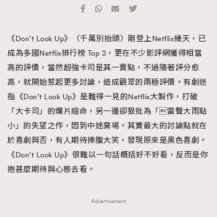
TRENDING
#FigaroExhibition 群星力撐MF X Leung Mo《See
AFrenchMind
3
《Don’t Look Up》（千萬別抬頭）剛登上Netflix幾天，已
You In My Dream》展覽
DressLikeAParisienne
1
成為多國Netflix排行榜 Top 3，更在不少影評網獲得相當
EmpowerF
103
高的評價，當然超強卡司是其一賣點，不過隨著評分愈
FashionWeek
191
高，就開始惹起更多討論，造成觀眾的兩極評價。有劇迷
FigaroAesthetic
308
指《Don’t Look Up》是難得一見的Netflix大製作，打破
FigaroAstrology
416
「大卡司」的爛片縮命，另一邊卻狠批為「雷聲大雨點
FigaroBeauty
424
小」的失望之作，悶到中途棄場。其實最大的討論點就在
FigaroBeautyRitual
7
於喜劇與否，有人期待捧腹大笑，發現原來是黑色喜劇。
FigaroCeleb
547
《Don’t Look Up》很難以一句話概括好不好看，反而是你
#FigaroExhibition Wyman 揭曉 Figaro Exhibition
FigaroCinéma
281
抱甚麼期待與心態去看。
第二站！
FigaroDigitalCover
17
FigaroExhibition
12
Advertisement
FigaroExpert
1