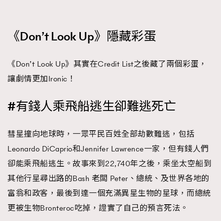
《Don’t Look Up》隱藏彩蛋
《Don’t Look Up》其實在Credit List之後藏了兩個彩蛋，
讓劇情更加Ironic！
#有錢人乘飛船逃生卻難逃死亡
彗星撞向地球時，一眾平民百姓全部劫數難逃，包括
Leonardo DiCaprio和Jennifer Lawrence一家，但有錢人們
卻能乘飛船逃生。故事來到22,740年之後，乘坐太空船到
其他行星尋出路的Bash 老闆 Peter、總統、及世界各地的
富翁和政客，最後到達一個充滿異星生物的星球，而總統
更被生物Bronteroc吃掉，證實了自己的預言死法。