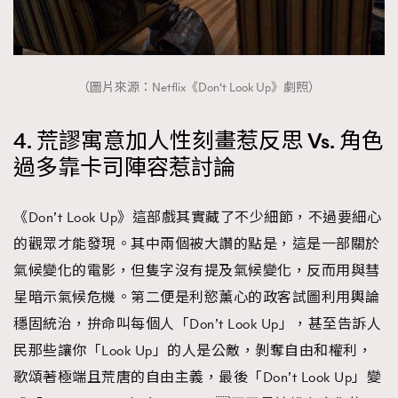
（圖片來源：Netflix《Don‘t Look Up》劇照）
4. 荒謬寓意加人性刻畫惹反思 Vs. 角色
過多靠卡司陣容惹討論
《Don’t Look Up》這部戲其實藏了不少細節，不過要細心
的觀眾才能發現。其中兩個被大讚的點是，這是一部關於
氣候變化的電影，但隻字沒有提及氣候變化，反而用與彗
星暗示氣候危機。第二便是利慾薰心的政客試圖利用輿論
穩固統治，拚命叫每個人「Don’t Look Up」，甚至告訴人
民那些讓你「Look Up」的人是公敵，剝奪自由和權利，
歌頌著極端且荒唐的自由主義，最後「Don’t Look Up」變