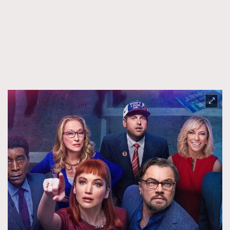
FigaroTalk
48
FigaroWatch
83
Grooming&Fitness
38
HommesFashion
2
HommeStyle
132
NoBagNoLife
349
People
53
#FigaroIssue 專訪陳漢娜Hanna與Takuro｜模特
TheFrenchWay
145
情侶談愛情
VAxChowSangSang
4
WatchesWonder&Beyond
21
WatchesWonder&Beyond
1
向ChanelN°5致敬
1
大時代小事情
42
時尚熱話
537
時尚配飾
297