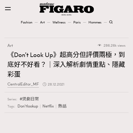
Fashion
Art
Wellness
Paris
Hommes
Fashion
Art
286.26k views
Art
《Don’t Look Up》超高分但評價兩極，到
底好不好看？｜深入解析劇情重點、隱藏
Wellness
彩蛋
Karena Lam is On Our Cover
CentralEditor_MF
28.12.2021
Paris
煲劇日常
Series:
Don'tlookup
Netflix
熱話
Tags:
Hommes