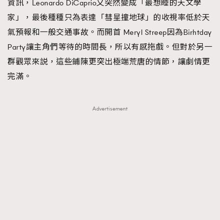
資訊，Leonardo DiCaprio又突然變成「最想睡的天文學
家」，最後種種只為表達「彗星撞地球」的收視率低於天
氣預報和一般交通事故。而開首 Meryl Streep因為Birhtday
Party讓主角們等待的時間長，所以有感拖戲。但對於另一
群觀眾來説，這些鋪陳更突出極端荒唐的情節，讓劇情更
完滿。
Advertisement