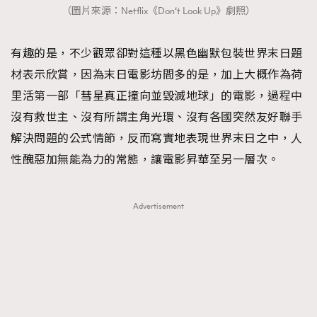
（圖片來源：Netflix《Don‘t Look Up》劇照）
有趣的是，不少觀眾卻對這種以黑色幽默包裝世界末日題
材表示欣賞，因為末日電影坊間多的是，加上大概作為荷
里活第一部「彗星真正撞向並毀滅地球」的電影，過程中
沒有救世主、沒有所謂主角光環、沒有各國突然友好聯手
解決問題的公式情節，反而寫實地表現世界末日之中，人
性醜惡加無能為力的常態，讓電影昇華至另一層次。
Advertisement