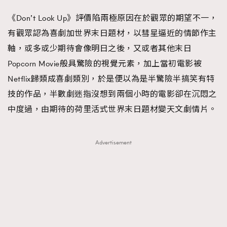
《Don’t Look Up》評價陷兩極原因在於觀眾的期望不一，
有觀眾認為喜劇加世界末日題材，以彗星逼近的情節作主
軸，或多或少期待會像明日之後，又或者其他末日
Popcorn Movie般具驚險的視覺元素，加上當初電影被
Netflix歸類成喜劇類別，於是便以為是半驚險半搞笑有特
技的作品，半數劇迷指沒想到兩個小時的電影卻在沉悶之
中度過，由期待的荷里活式世界末日題材變天文劇情片。
Advertisement