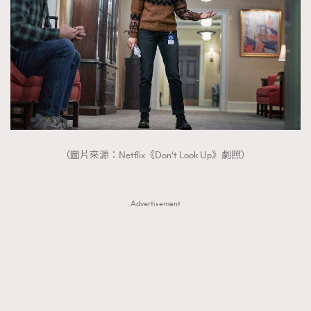
（圖片來源：Netflix《Don‘t Look Up》劇照）
Advertisement