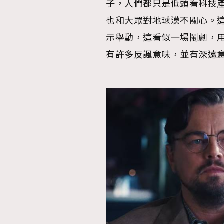
子，人們都只是低頭看科技
也和大眾對地球漠不關心。
示舉動，這看似一場鬧劇，
有許多反諷意味，並有深遠