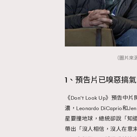
（圖片來源：N
1、預告片已嗅惡搞
《Don‘t Look Up》
濃，Leonardo DiCaprio
星要撞地球，總統卻說「知
帶出「沒人相信，沒人在意