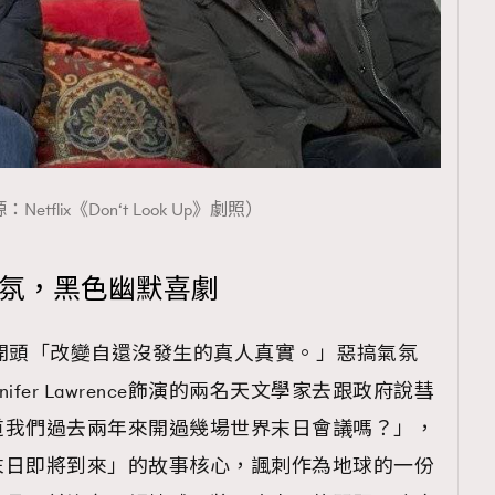
etflix《Don‘t Look Up》劇照）
氣氛，黑色幽默喜劇
預告中片開頭「改變自還沒發生的真人真實。」惡搞氣氛
和Jennifer Lawrence飾演的兩名天文學家去跟政府說彗
道我們過去兩年來開過幾場世界末日會議嗎？」，
末日即將到來」的故事核心，諷刺作為地球的一份