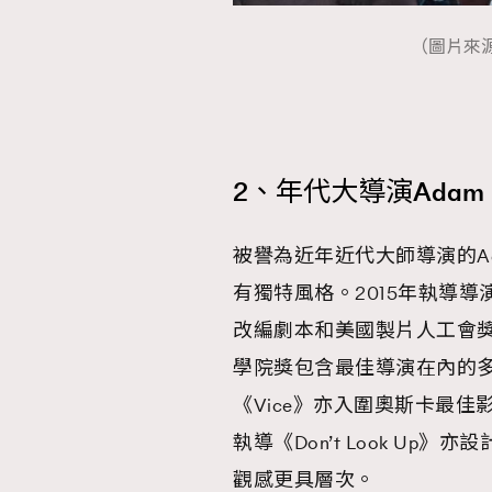
（圖片來源：N
AFrenchMind
D
2、年代大導演Adam M
被譽為近年近代大師導演的Ad
有獨特風格。2015年執導導演生
改編劇本和美國製片人工會
學院獎包含最佳導演在內的多個獎
《Vice》亦入圍奧斯卡最
執導《Don’t Look U
觀感更具層次。