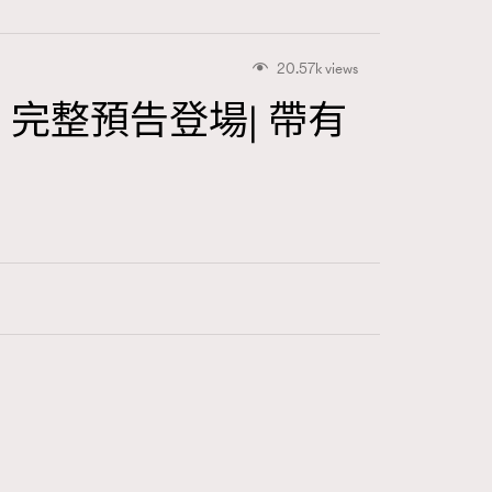
20.57k views
抬頭）完整預告登場| 帶有
416
FigaroAstrology
424
FigaroBeauty
7
FigaroBeautyRitual
547
FigaroCeleb
281
FigaroCinéma
17