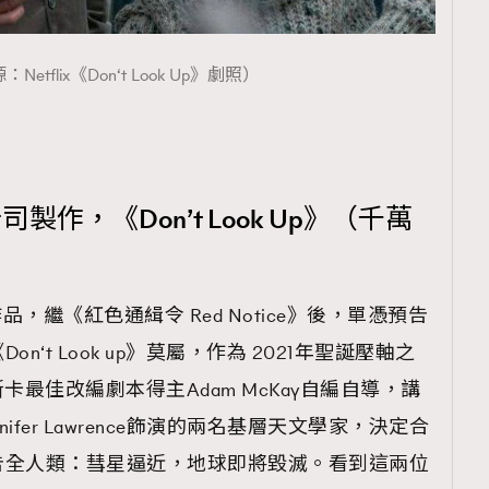
etflix《Don‘t Look Up》劇照）
卡司製作，《Don’t Look Up》（千萬
作品，繼《紅色通緝令 Red Notice》後，單憑預告
‘t Look up》莫屬，作為 2021年聖誕壓軸之
由奧斯卡最佳改編劇本得主Adam McKay自編自導，講
和Jennifer Lawrence飾演的兩名基層天文學家，決定合
告全人類：彗星逼近，地球即將毀滅。看到這兩位