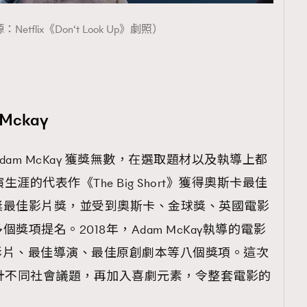
TRENDING
etflix《Don‘t Look Up》劇照）
ressLikeAParisienne
Empower
FigaroAesthetic
ckay
am McKay 獲獎無數，在選取題材以及執導上都
涯的代表作《The Big Short》獲得奧斯卡最佳
獎最佳影片獎，並受到奧斯卡、金球獎、英國電影
項提名。2018年，Adam McKay執導的電影
佳影片、最佳導演、最佳原創劇本等八個獎項。這次
p》亦設計不同社會議題，再加入喜劇元素，令整套電影的