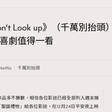
Don‘t Look up》（千萬別
TRENDING
喜劇值得一看
3
AFrenchMind
1
DressLikeAParisienne
Netflix
千萬別抬頭
103
EmpowerF
191
FashionWeek
308
FigaroAesthetic
的原創作品多不勝數，相信各位影迷已經全部列入週末娛
聖誕禮物」給各位影迷，在12月24日平安夜上映