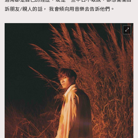
訴朋友/親人的話， 我會傾向用音樂去告訴他們。