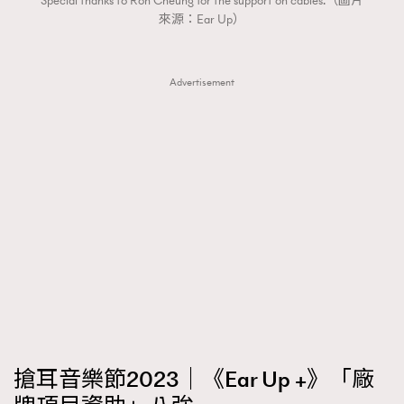
Special thanks to Ron Cheung for the support on cables.（圖片
FigaroTalk
48
來源：Ear Up）
FigaroWatch
83
Grooming&Fitness
38
Advertisement
HommesFashion
2
HommeStyle
132
NoBagNoLife
349
People
53
#FigaroIssue 專訪陳漢娜Hanna與Takuro｜模特
TheFrenchWay
145
情侶談愛情
VAxChowSangSang
4
WatchesWonder&Beyond
21
WatchesWonder&Beyond
1
向ChanelN°5致敬
1
大時代小事情
42
時尚熱話
537
搶耳音樂節2023｜《Ear Up +》「廠
時尚配飾
297