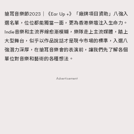
TRENDING
搶耳音樂節2023｜《Ear Up +》「廠牌項目資助」八強入
#FigaroExhibition 群星力撐MF X Leung Mo《See
AFrenchMind
3
選名單，位位都能獨當一面，更為香港樂壇注入生命力。
You In My Dream》展覽
DressLikeAParisienne
1
Indie音樂和主流界線愈漸模糊，樂隊走上主流媒體，踏上
EmpowerF
103
大型舞台，似乎以作品說話才是現今市場的標準，入選八
FashionWeek
191
強潛力深厚，在搶耳音樂會的表演前，讓我們先了解各個
FigaroAesthetic
308
單位對音樂和藝術的各種想法。
FigaroAstrology
417
FigaroBeauty
424
Advertisement
FigaroBeautyRitual
7
FigaroCeleb
547
#FigaroExhibition Wyman 揭曉 Figaro Exhibition
FigaroCinéma
281
第二站！
FigaroDigitalCover
17
FigaroExhibition
12
FigaroExpert
1