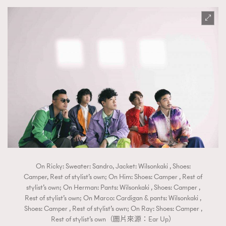
On Ricky: Sweater: Sandro, Jacket: Wilsonkaki , Shoes:
Camper, Rest of stylist’s own; On Him: Shoes: Camper , Rest of
stylist’s own; On Herman: Pants: Wilsonkaki , Shoes: Camper ,
Rest of stylist’s own; On Marco: Cardigan & pants: Wilsonkaki ,
Shoes: Camper , Rest of stylist’s own; On Ray: Shoes: Camper ,
Rest of stylist’s own（圖片來源：Ear Up）