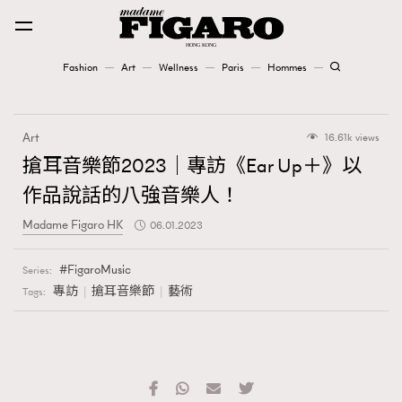
Fashion
Art
Wellness
Paris
Hommes
Fashion
Art
16.61k views
Art
搶耳音樂節2023｜專訪《Ear Up＋》以
作品說話的八強音樂人！
Wellness
Madame Figaro HK
06.01.2023
Karena Lam is On Our Cover
FigaroMusic
Series:
Paris
專訪
搶耳音樂節
藝術
Tags:
Hommes