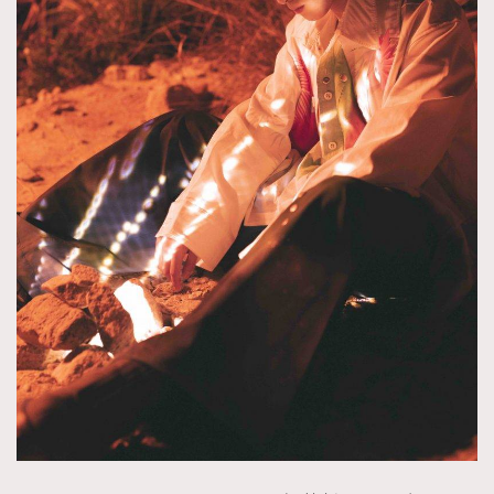
AFrenchMind
DressLikeAParisienne
EmpowerF
FashionWeek
FigaroAesthetic