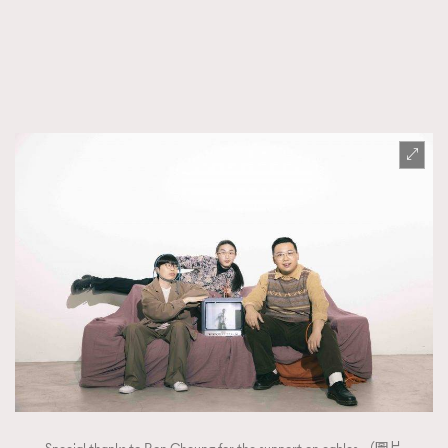
FigaroFrancais
41
FigaroGadget
1
FigaroHealth
647
FigaroHub
128
FigaroIcon
68
法國五月French May專訪四位香港文藝代表
FigaroInsight
156
FigaroIssue
271
FigaroJewellery
87
FigaroLifestyle
230
FigaroLove
89
FigaroMasterclass
20
FigaroMusic
90
FigaroStyle
89
#FigaroIssue 容祖兒封面專訪｜追逐歌手夢
FigaroSubculture
14