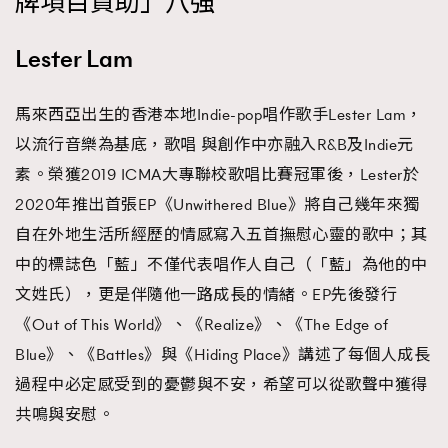
牌項目資助」八強
時裝心理學
2
當巨蟹座遇上處女座 Tyson Yoshi x 林家謙
Lester Lam
煲劇日常
334
玩物壯志
1
馬來西亞出生的香港本地Indie-pop唱作歌手Lester Lam，
以流行音樂為基底，歌唱 與創作中亦融入R&B及Indie元
素。榮獲2019 ICMA大專聯校歌唱比賽冠軍後，Lester於
2020年推出首張EP《Unwithered Blue》將自己幾年來獨
自在外地生活所經歷的情感寫入五首撫慰心靈的歌中；其
中的標誌色「藍」不僅代表唱作人自己（「藍」為他的中
本人已詳閱並同意遵守本文列明條款及細則。 請瀏覽
文姓氏），更是伴隨他一路成長的情緒。EP先後發行
(
nmg.com.hk/privacy
) 閱讀本公司的私隱政策聲明。
本人願意接收新傳媒集團的最新消息及其他宣傳資訊，本人同意
《Out of This World》、《Realize》、《The Edge of
新傳媒集團使用本人的個人資料於任何推廣用途。
Blue》、《Battles》與《Hiding Place》講述了每個人成長
過程中必定感受到的憂鬱與不安，希望可以從歌聲中獲得
共鳴與安慰。