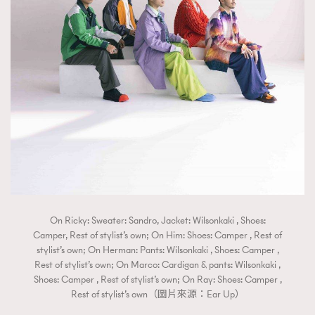
On Ricky: Sweater: Sandro, Jacket: Wilsonkaki , Shoes:
Camper, Rest of stylist’s own; On Him: Shoes: Camper , Rest of
stylist’s own; On Herman: Pants: Wilsonkaki , Shoes: Camper ,
Rest of stylist’s own; On Marco: Cardigan & pants: Wilsonkaki ,
Shoes: Camper , Rest of stylist’s own; On Ray: Shoes: Camper ,
Rest of stylist’s own（圖片來源：Ear Up）