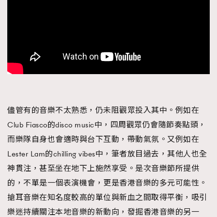
About us
Collaboration Opportunity
Disclaimer
Privacy
New Media Group
|
Madame Figaro editions:
France
|
Greece
|
Japan
|
Portugal
|
Spain
儘管有的音樂不太熟悉，仍未阻觀眾投入其中。例如在
Club Fiasco的disco music中，四周觀眾仍會隨節奏點頭，
而樂隊自身也會適時與台下互動，帶動氣氛。又例如在
Lester Lam的chilling vibes中，筆者放目過去，其他人也全
神貫注，甚至坐在地下上施然享受。是次音樂節所提供
的，不單是一個表演機會，更是香港音樂的多元可能性。
搶耳音樂在知名度較高的單位與新血之間取得平衡，吸引
樂迷持續關注本地音樂的新動向，發掘香港音樂的另一