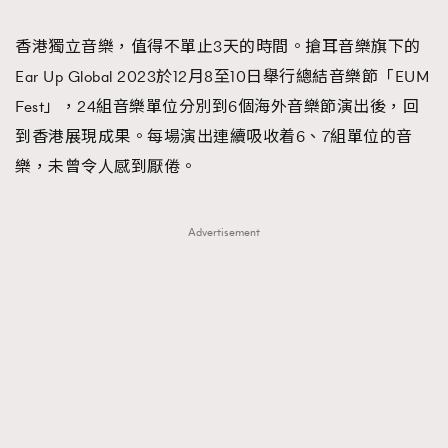
TRENDING
香港獨立音樂，值得不單止3天的時間。搶耳音樂旗下的
#FigaroExhibition 群星力撐MF X Leung Mo《See
AFrenchMind
3
Ear Up Global 2023於12月8至10日舉行總結音樂節「EUM
You In My Dream》展覽
DressLikeAParisienne
1
Fest」，24組音樂單位分別到6個海外音樂節演出後，回
EmpowerF
103
到香港展現成果。每場演出連續吸收着6、7組單位的音
FashionWeek
191
樂，未曾令人感到厭倦。
FigaroAesthetic
308
FigaroAstrology
415
Advertisement
FigaroBeauty
424
FigaroBeautyRitual
7
FigaroCeleb
547
#FigaroExhibition Wyman 揭曉 Figaro Exhibition
FigaroCinéma
281
第二站！
FigaroDigitalCover
17
FigaroExhibition
12
FigaroExpert
1