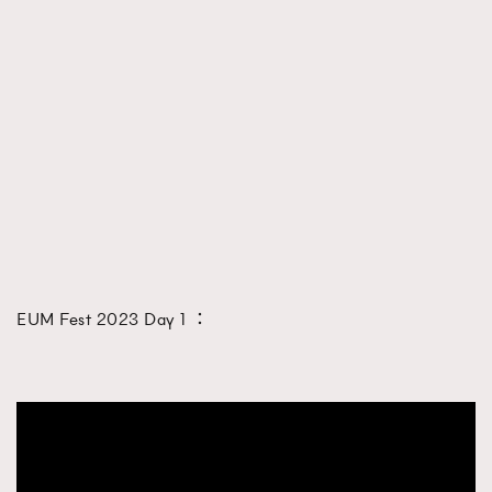
時裝心理學
2
當巨蟹座遇上處女座 Tyson Yoshi x 林家謙
煲劇日常
334
玩物壯志
1
本人已詳閱並同意遵守本文列明條款及細則。 請瀏覽
EUM Fest 2023 Day 1 ：
(
nmg.com.hk/privacy
) 閱讀本公司的私隱政策聲明。
本人願意接收新傳媒集團的最新消息及其他宣傳資訊，本人同意
新傳媒集團使用本人的個人資料於任何推廣用途。