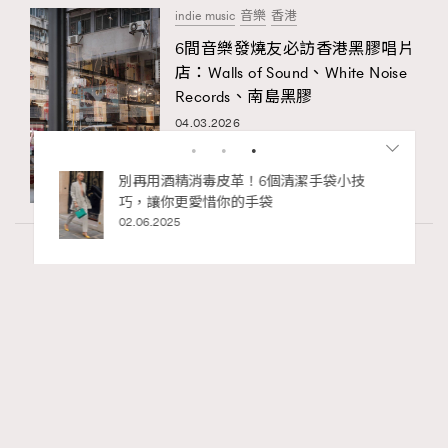
indie music
音樂
香港
6間音樂發燒友必訪香港黑膠唱片
店：Walls of Sound、White Noise
Records、南島黑膠
04.03.2026
私藏的顯
別再用酒精消毒皮革！6個清潔手袋小技
巧，讓你更愛惜你的手袋
02.06.2025
Art
410 views
香港故宮文化博物館《城中一日──跨越時
RECOMMENDED
空的格物實驗》以當代視角重構紫禁城記憶
Ankie Pang
04.08.2026