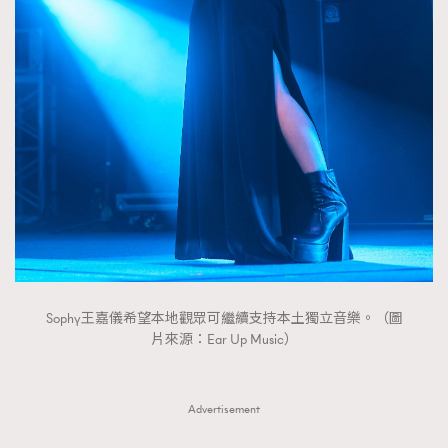
FigaroTalk
48
FigaroWatch
83
Grooming&Fitness
38
HommesFashion
2
HommeStyle
132
NoBagNoLife
349
People
53
#FigaroIssue 專訪陳漢娜Hanna與Takuro｜模特
TheFrenchWay
145
情侶談愛情
VAxChowSangSang
4
WatchesWonder&Beyond
21
WatchesWonder&Beyond
1
Sophy王嘉儀希望本地觀眾可繼續支持本土獨立音樂。（圖
片來源：Ear Up Music）
向ChanelN°5致敬
1
大時代小事情
42
時尚熱話
537
Advertisement
時尚配飾
297