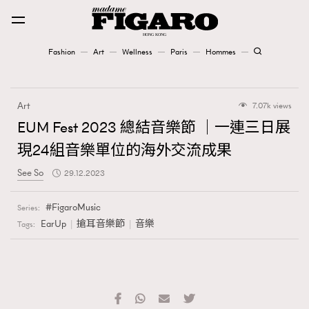
Fashion
Art
Wellness
Paris
Hommes
Fashion
Art
7.07k views
Art
EUM Fest 2023 總結音樂節 ｜一連三日展
現24組音樂單位的海外交流成果
Wellness
See So
29.12.2023
Karena Lam is On Our Cover
FigaroMusic
Series:
Paris
EarUp
搶耳音樂節
音樂
Tags:
Hommes