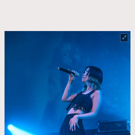
FigaroFrancais
41
FigaroGadget
1
FigaroHealth
647
FigaroHub
128
FigaroIcon
68
法國五月French May專訪四位香港文藝代表
FigaroInsight
156
FigaroIssue
270
FigaroJewellery
86
FigaroLifestyle
230
FigaroLove
89
FigaroMasterclass
20
FigaroMusic
90
FigaroStyle
89
#FigaroIssue 容祖兒封面專訪｜追逐歌手夢
FigaroSubculture
14